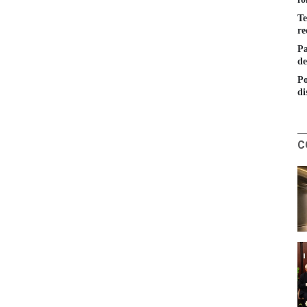
Te
re
Pa
de
Po
di
C