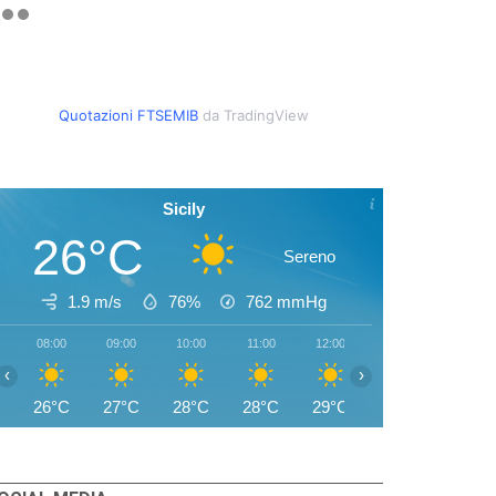
Quotazioni FTSEMIB
da TradingView
Sicily
26°C
Sereno
1.9 m/s
76%
762
mmHg
08:00
09:00
10:00
11:00
12:00
13:00
14:00
‹
›
26°C
27°C
28°C
28°C
29°C
29°C
29°C