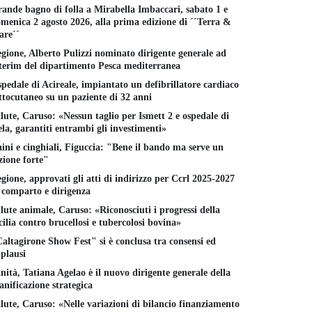
ande bagno di folla a Mirabella Imbaccari, sabato 1 e
menica 2 agosto 2026, alla prima edizione di ´´Terra &
re´´
gione, Alberto Pulizzi nominato dirigente generale ad
terim del dipartimento Pesca mediterranea
pedale di Acireale, impiantato un defibrillatore cardiaco
ttocutaneo su un paziente di 32 anni
lute, Caruso: «Nessun taglio per Ismett 2 e ospedale di
la, garantiti entrambi gli investimenti»
ini e cinghiali, Figuccia: "Bene il bando ma serve un
zione forte"
gione, approvati gli atti di indirizzo per Ccrl 2025-2027
 comparto e dirigenza
lute animale, Caruso: «Riconosciuti i progressi della
cilia contro brucellosi e tubercolosi bovina»
altagirone Show Fest" si è conclusa tra consensi ed
plausi
nità, Tatiana Agelao è il nuovo dirigente generale della
anificazione strategica
lute, Caruso: «Nelle variazioni di bilancio finanziamento