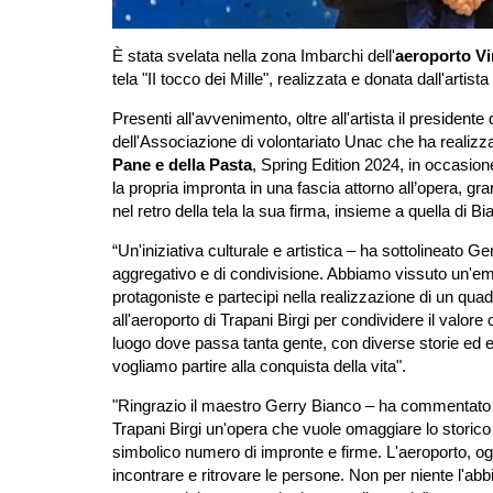
È stata svelata nella zona Imbarchi dell'
aeroporto V
tela "II tocco dei Mille", realizzata e donata dall'artis
Presenti all'avvenimento, oltre all'artista il presidente 
dell'Associazione di volontariato Unac che ha realizz
Pane e della Pasta
, Spring Edition 2024, in occasion
la propria impronta in una fascia attorno all’opera, g
nel retro della tela la sua firma, insieme a quella di Bia
“Un'iniziativa culturale e artistica – ha sottolineato
aggregativo e di condivisione. Abbiamo vissuto un'emo
protagoniste e partecipi nella realizzazione di un quad
all'aeroporto di Trapani Birgi per condividere il valo
luogo dove passa tanta gente, con diverse storie ed 
vogliamo partire alla conquista della vita".
"Ringrazio il maestro Gerry Bianco – ha commentato S
Trapani Birgi un'opera che vuole omaggiare lo storico 
simbolico numero di impronte e firme. L'aeroporto, oggi,
incontrare e ritrovare le persone. Non per niente l'ab