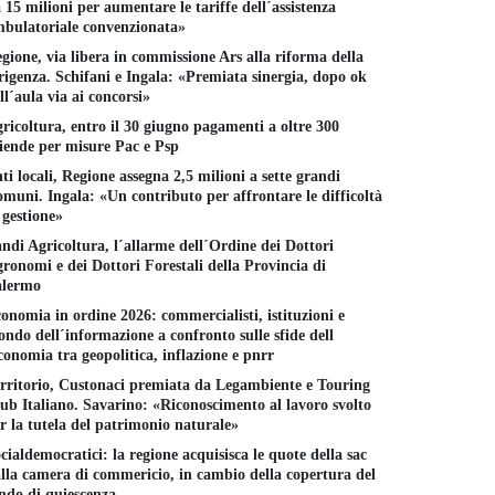
 15 milioni per aumentare le tariffe dell´assistenza
bulatoriale convenzionata»
gione, via libera in commissione Ars alla riforma della
rigenza. Schifani e Ingala: «Premiata sinergia, dopo ok
ll´aula via ai concorsi»
ricoltura, entro il 30 giugno pagamenti a oltre 300
iende per misure Pac e Psp
ti locali, Regione assegna 2,5 milioni a sette grandi
muni. Ingala: «Un contributo per affrontare le difficoltà
 gestione»
ndi Agricoltura, l´allarme dell´Ordine dei Dottori
ronomi e dei Dottori Forestali della Provincia di
alermo
onomia in ordine 2026: commercialisti, istituzioni e
ndo dell´informazione a confronto sulle sfide dell
conomia tra geopolitica, inflazione e pnrr
rritorio, Custonaci premiata da Legambiente e Touring
ub Italiano. Savarino: «Riconoscimento al lavoro svolto
r la tutela del patrimonio naturale»
cialdemocratici: la regione acquisisca le quote della sac
lla camera di commericio, in cambio della copertura del
ndo di quiescenza