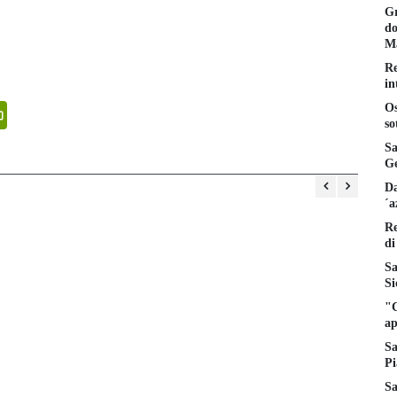
Gr
do
Ma
Re
in
senger
PrintFriendly
Os
so
Sa
Ge
Da
´a
Re
di
Sa
Si
"C
ap
Sa
Pi
Sa