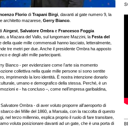
S
incenzo Florio
di
Trapani Birgi
, davanti al gate numero 9, la
ta e architetto mazarese,
Gerry Bianco
.
di
Airgest
,
Salvatore Ombra
e
Francesco Foggia
ato, a Mazara del Vallo, sul lungomare Mazzini, la
Festa del
e della quale mille commensali hanno lasciato, letteralmente,
rande tre metri per due. Anche il presidente Ombra ha apposto
nco e degli altri mille partecipanti.
 Gerry Bianco - per evidenziare come l'arte sia momento
zione collettiva nella quale mille persone si sono sentite
ro, imprimendo la loro identità. È nostra intenzione donarlo
re culturale, umano e demografico della stessa. Perché, è un
emozioni e - ha concluso –, come nell'impresa garibaldina,
alvatore Ombra - di aver voluto proporre all'aeroporto di
sbarco dei Mille del 1860, a Marsala, con la raccolta di questo
 nel terzo millennio, esplica proprio il ruolo di fare transitare,
biamo voluta posizionare davanti ad un gate, che è una porta di
B