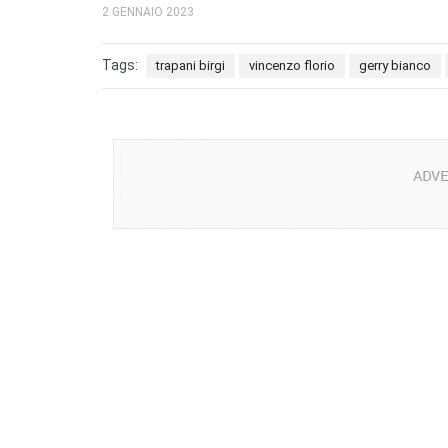
2 GENNAIO 2023
Tags:
trapani birgi
vincenzo florio
gerry bianco