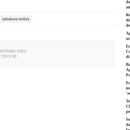
da
am
Re
salvatore ombra
di
de
Ag
az
En
Co
di
Ba
Ag
P
Ec
mo
´e
Te
Cl
pe
So
da
fo