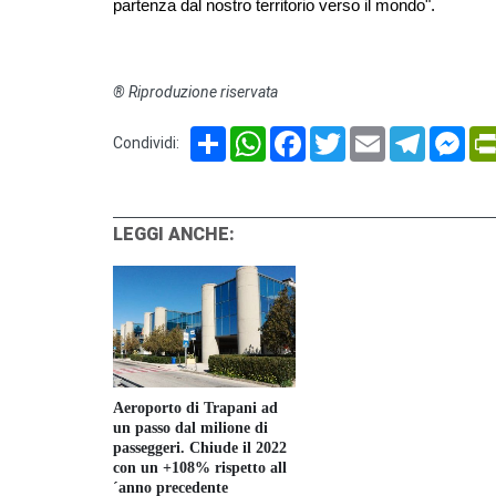
partenza dal nostro territorio verso il mondo".
® Riproduzione riservata
Share
WhatsApp
Facebook
Twitter
Email
Telegram
Mes
Condividi:
LEGGI ANCHE:
Aeroporto di Trapani ad
un passo dal milione di
passeggeri. Chiude il 2022
con un +108% rispetto all
´anno precedente