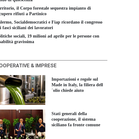
rritorio, il Corpo forestale sequestra impianto di
cupero rifiuti a Partinico
lermo, Socialdemocratici e Fiap ricordano il congresso
i fasci siciliani dei lavoratori
litiche sociali, 19 milioni ad aprile per le persone con
sabilità gravissima
OOPERATIVE & IMPRESE
Importazioni e regole sul
Made in Italy, la filiera dell
´olio chiede aiuto
Stati generali della
cooperazione, il sistema
siciliano fa fronte comune