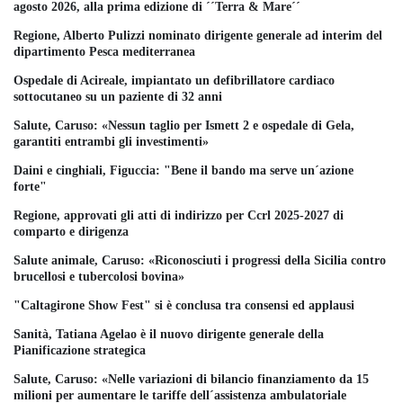
agosto 2026, alla prima edizione di ´´Terra & Mare´´
Regione, Alberto Pulizzi nominato dirigente generale ad interim del
dipartimento Pesca mediterranea
Ospedale di Acireale, impiantato un defibrillatore cardiaco
sottocutaneo su un paziente di 32 anni
Salute, Caruso: «Nessun taglio per Ismett 2 e ospedale di Gela,
garantiti entrambi gli investimenti»
Daini e cinghiali, Figuccia: "Bene il bando ma serve un´azione
forte"
Regione, approvati gli atti di indirizzo per Ccrl 2025-2027 di
comparto e dirigenza
Salute animale, Caruso: «Riconosciuti i progressi della Sicilia contro
brucellosi e tubercolosi bovina»
"Caltagirone Show Fest" si è conclusa tra consensi ed applausi
Sanità, Tatiana Agelao è il nuovo dirigente generale della
Pianificazione strategica
Salute, Caruso: «Nelle variazioni di bilancio finanziamento da 15
milioni per aumentare le tariffe dell´assistenza ambulatoriale