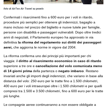
foto di AirTeo Air Travel su pexels
Confermati i risarcimenti fino a 600 euro per i voli in ritardo,
procedure più semplici per ottenere gli indennizzi, bagaglio a
mano incluso nel prezzo del biglietto e nuove tutele per famiglie,
persone con disabilità e passeggeri vulnerabili. Dopo oltre tredici
anni di negoziati, il Parlamento europeo ha approvato in via
definitiva
la riforma del regolamento sui diritti dei passeggeri
aerei,
che aggiorna le norme in vigore dal 2004.
La riforma conferma uno dei principi più importanti per chi
viaggia: il
diritto al risarcimento economico in caso di ritardo
superiore a tre ore e
cancellazione del volo comunicata meno
di 14 giorni prima
della partenza o
negato imbarco
. Restano
invariati anche gli importi degli indennizzi, che variano in base alla
distanza del volo: 250 euro per le tratte fino a 1.500 chilometri,
400 euro per i voli intraeuropei oltre i 1.500 chilometri e per quelli
compresi tra 1.500 e 3.500 chilometri, fino a 600 euro per le tratte
più lunghe.
Le compagnie aeree continueranno a non essere obbligate a