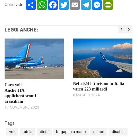
Share
WhatsApp
Facebook
Twitter
Email
Telegram
Messenger
PrintFriendl
Condividi:
LEGGI ANCHE:
Nel 2024 il turismo in Italia
Caro voli
varrà 223 miliardi
Anche ITA
6 MAGGIO 2024
applicherà sconti
ai siciliani
17 NOVEMBRE 2023
Tags:
voli
tutela
diritti
bagaglio a mano
minori
disabili