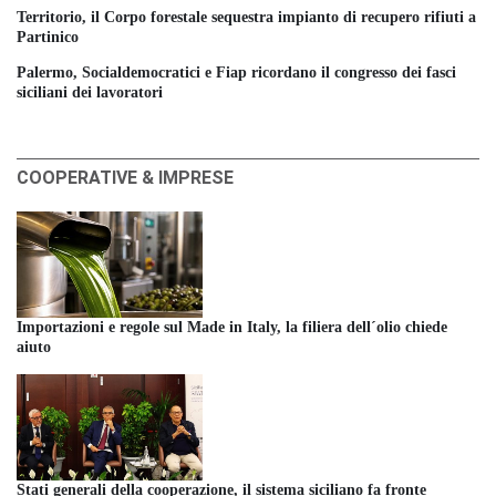
Territorio, il Corpo forestale sequestra impianto di recupero rifiuti a
Partinico
Palermo, Socialdemocratici e Fiap ricordano il congresso dei fasci
siciliani dei lavoratori
COOPERATIVE & IMPRESE
Importazioni e regole sul Made in Italy, la filiera dell´olio chiede
aiuto
Stati generali della cooperazione, il sistema siciliano fa fronte