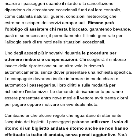
risarcire i passeggeri quando il ritardo o la cancellazione
dipendono da circostanze eccezionali fuori dal loro controllo,
come calamità naturali, guerre, condizioni meteorologiche
estreme o scioperi dei servizi aeroportuali.
Rimane però
l'obbligo di assistere chi resta bloccato,
garantendo bevande,
pasti e, se necessario, il pernottamento. Il limite generale per
l'alloggio sarà di tre notti nelle situazioni eccezionali.
Uno degli aspetti più innovativi riguarda
le procedure per
ottenere rimborsi e compensazioni
. Chi sceglierà il rimborso
invece della riprotezione su un altro volo lo riceverà
automaticamente, senza dover presentare una richiesta specifica.
Le compagnie dovranno inoltre informare in modo chiaro e
automatico i passeggeri sui loro diritti e sulle modalità per
richiedere l'indennizzo. Le domande di risarcimento potranno
essere presentate entro nove mesi e il vettore avrà trenta giorni
per pagare oppure motivare un eventuale rifiuto.
Cambiano anche alcune regole che riguardano direttamente
l'acquisto dei biglietti. I passeggeri potranno
utilizzare il volo di
ritorno di un biglietto andata e ritorno anche se non hanno
effettuato la tratta di andata, senza penali aggiuntive.
Sarà