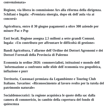
convenzionata»
Regione, via libera in commissione Ars alla riforma della dirigenza.
Schifani e Ingala: «Premiata sinergia, dopo ok dell´aula via ai
concorsi»
Agricoltura, entro il 30 giugno pagamenti a oltre 300 aziende per
misure Pac e Psp
Enti locali, Regione assegna 2,5 milioni a sette grandi Comuni.
Ingala: «Un contributo per affrontare le difficoltà di gestione»
Bandi Agricoltura, l´allarme dell´Ordine dei Dottori Agronomi e dei
Dottori Forestali della Provincia di Palermo
Economia in ordine 2026: commercialisti, istituzioni e mondo dell
´informazione a confronto sulle sfide dell´economia tra geopolitica,
inflazione e pnrr
Territorio, Custonaci premiata da Legambiente e Touring Club
Italiano. Savarino: «Riconoscimento al lavoro svolto per la tutela del
patrimonio naturale»
Socialdemocratici: la regione acquisisca le quote della sac dalla
camera di commericio, in cambio della copertura del fondo di
quiescenza