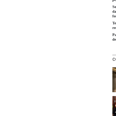
So
da
fo
Te
re
Pa
de
C