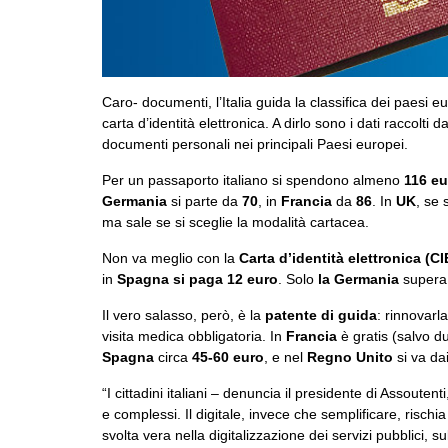
Caro- documenti, l’Italia guida la classifica dei paesi 
carta d’identità elettronica. A dirlo sono i dati raccolti d
documenti personali nei principali Paesi europei.
Per un passaporto italiano si spendono almeno
116 eu
Germania
si parte da
70
, in
Francia
da
86
. In
UK
, se 
ma sale se si sceglie la modalità cartacea.
Non va meglio con la
Carta d’identità elettronica (CI
in
Spagna si paga 12 euro
. Solo
la Germania
supera l
Il vero salasso, però, è la
patente di guida
: rinnovarl
visita medica obbligatoria. In
Francia
è gratis (salvo d
Spagna
circa
45-60 euro
, e nel
Regno Unito
si va da
“I cittadini italiani – denuncia il presidente di Assoutent
e complessi. Il digitale, invece che semplificare, risch
svolta vera nella digitalizzazione dei servizi pubblici, s