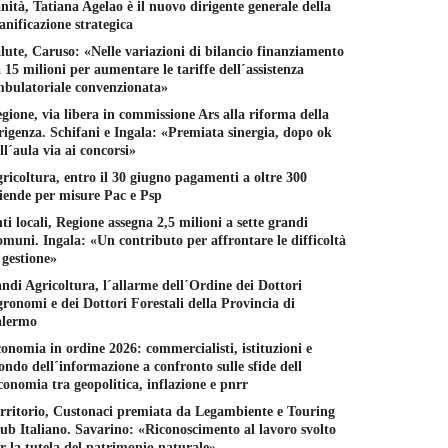
nità, Tatiana Agelao è il nuovo dirigente generale della
anificazione strategica
lute, Caruso: «Nelle variazioni di bilancio finanziamento
 15 milioni per aumentare le tariffe dell´assistenza
bulatoriale convenzionata»
gione, via libera in commissione Ars alla riforma della
rigenza. Schifani e Ingala: «Premiata sinergia, dopo ok
ll´aula via ai concorsi»
ricoltura, entro il 30 giugno pagamenti a oltre 300
iende per misure Pac e Psp
ti locali, Regione assegna 2,5 milioni a sette grandi
muni. Ingala: «Un contributo per affrontare le difficoltà
 gestione»
ndi Agricoltura, l´allarme dell´Ordine dei Dottori
ronomi e dei Dottori Forestali della Provincia di
alermo
onomia in ordine 2026: commercialisti, istituzioni e
ndo dell´informazione a confronto sulle sfide dell
conomia tra geopolitica, inflazione e pnrr
rritorio, Custonaci premiata da Legambiente e Touring
ub Italiano. Savarino: «Riconoscimento al lavoro svolto
r la tutela del patrimonio naturale»