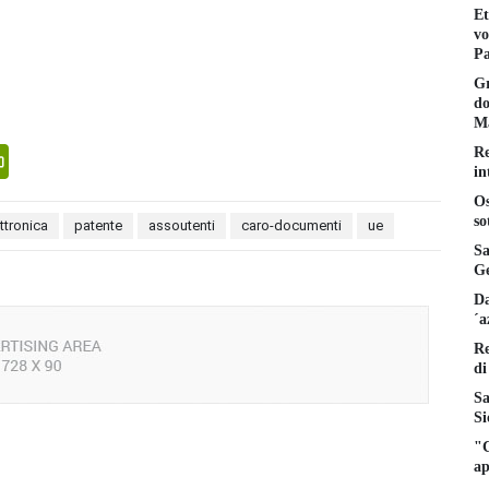
Et
vo
Pa
Gr
do
Ma
Re
senger
PrintFriendly
in
Os
so
ettronica
patente
assoutenti
caro-documenti
ue
Sa
Ge
Da
´a
Re
di
Sa
Si
"C
ap