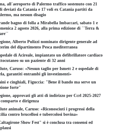
na, all´aeroporto di Palermo traffico sostenuto con 21
li deviati da Catania e 17 voli ex Catania partiti da
lermo, ma nessun disagio
ande bagno di folla a Mirabella Imbaccari, sabato 1 e
menica 2 agosto 2026, alla prima edizione di ´´Terra &
re´´
gione, Alberto Pulizzi nominato dirigente generale ad
terim del dipartimento Pesca mediterranea
pedale di Acireale, impiantato un defibrillatore cardiaco
ttocutaneo su un paziente di 32 anni
lute, Caruso: «Nessun taglio per Ismett 2 e ospedale di
la, garantiti entrambi gli investimenti»
ini e cinghiali, Figuccia: "Bene il bando ma serve un
zione forte"
gione, approvati gli atti di indirizzo per Ccrl 2025-2027
 comparto e dirigenza
lute animale, Caruso: «Riconosciuti i progressi della
cilia contro brucellosi e tubercolosi bovina»
altagirone Show Fest" si è conclusa tra consensi ed
plausi