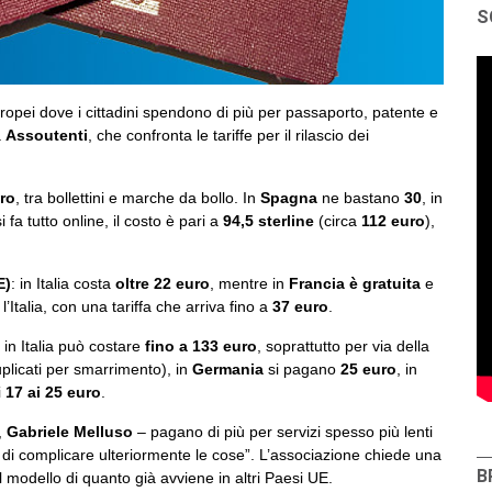
S
europei dove i cittadini spendono di più per passaporto, patente e
a
Assoutenti
, che confronta le tariffe per il rilascio dei
ro
, tra bollettini e marche da bollo. In
Spagna
ne bastano
30
, in
si fa tutto online, il costo è pari a
94,5 sterline
(circa
112 euro
),
E)
: in Italia costa
oltre 22 euro
, mentre in
Francia è gratuita
e
’Italia, con una tariffa che arriva fino a
37 euro
.
a in Italia può costare
fino a 133 euro
, soprattutto per via della
uplicati per smarrimento), in
Germania
si pagano
25 euro
, in
i
17 ai 25 euro
.
i,
Gabriele Melluso
– pagano di più per servizi spesso più lenti
ia di complicare ulteriormente le cose”. L’associazione chiede una
B
ul modello di quanto già avviene in altri Paesi UE.