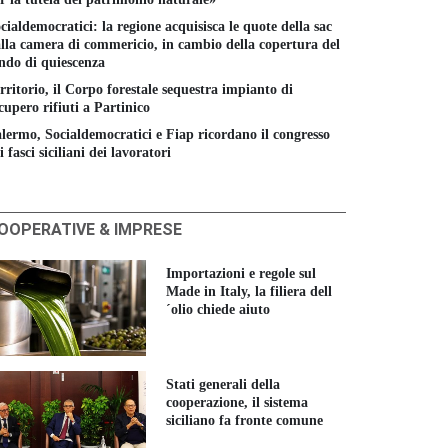
cialdemocratici: la regione acquisisca le quote della sac
lla camera di commericio, in cambio della copertura del
ndo di quiescenza
rritorio, il Corpo forestale sequestra impianto di
cupero rifiuti a Partinico
lermo, Socialdemocratici e Fiap ricordano il congresso
i fasci siciliani dei lavoratori
OOPERATIVE & IMPRESE
Importazioni e regole sul
Made in Italy, la filiera dell
´olio chiede aiuto
Stati generali della
cooperazione, il sistema
siciliano fa fronte comune