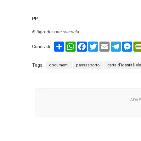
PP
® Riproduzione riservata
Share
WhatsApp
Facebook
Twitter
Email
Telegram
Mes
Condividi:
Tags:
documenti
passasporto
carta d´identità el