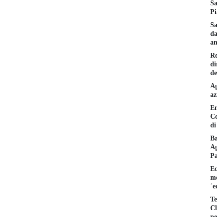
Sa
Pi
Sa
da
am
Re
di
de
Ag
az
En
Co
di
Ba
Ag
P
Ec
mo
´e
Te
Cl
pe