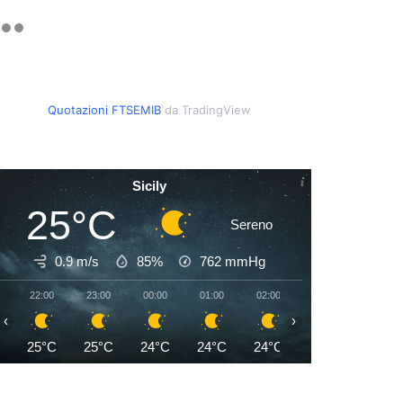
Quotazioni FTSEMIB
da TradingView
Sicily
25°C
Sereno
0.9 m/s
85%
762
mmHg
22:00
23:00
00:00
01:00
02:00
03:00
04:00
‹
›
25°C
25°C
24°C
24°C
24°C
24°C
24°C