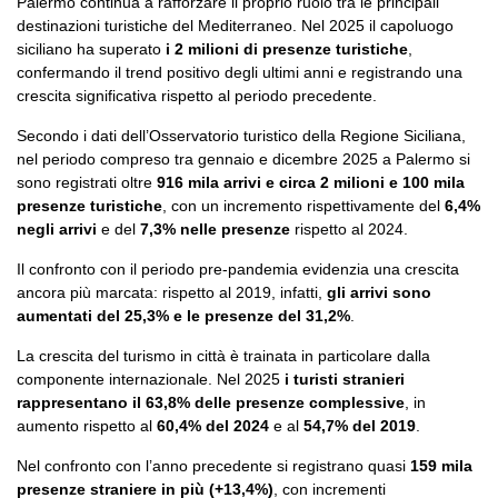
Palermo continua a rafforzare il proprio ruolo tra le principali
destinazioni turistiche del Mediterraneo. Nel 2025 il capoluogo
siciliano ha superato
i 2 milioni di presenze turistiche
,
confermando il trend positivo degli ultimi anni e registrando una
crescita significativa rispetto al periodo precedente.
Secondo i dati dell’Osservatorio turistico della Regione Siciliana,
nel periodo compreso tra gennaio e dicembre 2025 a Palermo si
sono registrati oltre
916 mila arrivi e circa 2 milioni e 100 mila
presenze turistiche
, con un incremento rispettivamente del
6,4%
negli arrivi
e del
7,3% nelle presenze
rispetto al 2024.
Il confronto con il periodo pre-pandemia evidenzia una crescita
ancora più marcata: rispetto al 2019, infatti,
gli arrivi sono
aumentati del 25,3% e le presenze del 31,2%
.
La crescita del turismo in città è trainata in particolare dalla
componente internazionale. Nel 2025
i turisti stranieri
rappresentano il 63,8% delle presenze complessive
, in
aumento rispetto al
60,4% del 2024
e al
54,7% del 2019
.
Nel confronto con l’anno precedente si registrano quasi
159 mila
presenze straniere in più (+13,4%)
, con incrementi