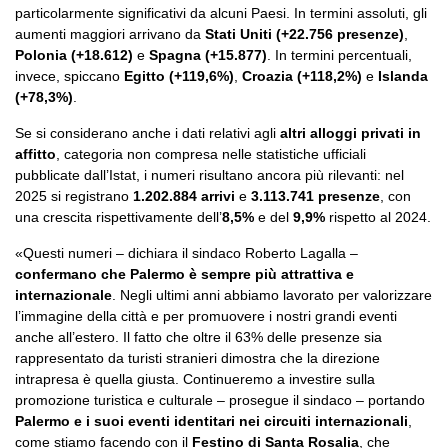
particolarmente significativi da alcuni Paesi. In termini assoluti, gli
aumenti maggiori arrivano da
Stati Uniti (+22.756 presenze)
,
Polonia (+18.612)
e
Spagna (+15.877)
. In termini percentuali,
invece, spiccano
Egitto (+119,6%)
,
Croazia (+118,2%)
e
Islanda
(+78,3%)
.
Se si considerano anche i dati relativi agli
altri alloggi privati in
affitto
, categoria non compresa nelle statistiche ufficiali
pubblicate dall’Istat, i numeri risultano ancora più rilevanti: nel
2025 si registrano
1.202.884 arrivi
e
3.113.741 presenze
, con
una crescita rispettivamente dell’
8,5%
e del
9,9%
rispetto al 2024.
«Questi numeri – dichiara il sindaco Roberto Lagalla –
confermano che Palermo è sempre più attrattiva e
internazionale
. Negli ultimi anni abbiamo lavorato per valorizzare
l’immagine della città e per promuovere i nostri grandi eventi
anche all’estero. Il fatto che oltre il 63% delle presenze sia
rappresentato da turisti stranieri dimostra che la direzione
intrapresa è quella giusta. Continueremo a investire sulla
promozione turistica e culturale – prosegue il sindaco – portando
Palermo e i suoi eventi identitari nei circuiti internazionali
,
come stiamo facendo con il
Festino di Santa Rosalia
, che