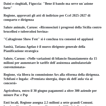
Daini e cinghiali, Figuccia: "Bene il bando ma serve un´azione
forte"
Regione, approvati gli atti di indirizzo per Ccrl 2025-2027 di
comparto e dirigenza
Salute animale, Caruso: «Riconosciuti i progressi della Sicilia contro
brucellosi e tubercolosi bovina»
"Caltagirone Show Fest" si è conclusa tra consensi ed applausi
Sanità, Tatiana Agelao è il nuovo dirigente generale della
Pianificazione strategica
Salute, Caruso: «Nelle variazioni di bilancio finanziamento da 15
milioni per aumentare le tariffe dell´assistenza ambulatoriale
convenzionata»
Regione, via libera in commissione Ars alla riforma della dirigenza.
Schifani e Ingala: «Premiata sinergia, dopo ok dell´aula via ai
concorsi»
Agricoltura, entro il 30 giugno pagamenti a oltre 300 aziende per
misure Pac e Psp
Enti locali, Regione assegna 2,5 milioni a sette grandi Comuni.