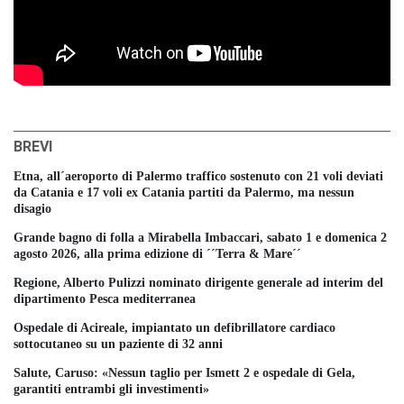
BREVI
Etna, all´aeroporto di Palermo traffico sostenuto con 21 voli deviati
da Catania e 17 voli ex Catania partiti da Palermo, ma nessun
disagio
Grande bagno di folla a Mirabella Imbaccari, sabato 1 e domenica 2
agosto 2026, alla prima edizione di ´´Terra & Mare´´
Regione, Alberto Pulizzi nominato dirigente generale ad interim del
dipartimento Pesca mediterranea
Ospedale di Acireale, impiantato un defibrillatore cardiaco
sottocutaneo su un paziente di 32 anni
Salute, Caruso: «Nessun taglio per Ismett 2 e ospedale di Gela,
garantiti entrambi gli investimenti»