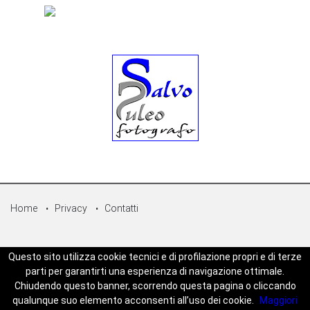
Home
Privacy
Contatti
© Copyright 2026 - Sicilpress Publisher soc.coop - P.Iva:
Questo sito utilizza cookie tecnici e di profilazione propri e di terze
07050860829 - WEBSICILIANEWS è una testata registrata - Aut. del
parti per garantirti una esperienza di navigazione ottimale.
tribunale di Palermo n.5 del 18/05/2023 - Direttore Responsabile
Chiudendo questo banner, scorrendo questa pagina o cliccando
Joseph Zambito - Powered by
Mt-Web Agency
qualunque suo elemento acconsenti all’uso dei cookie.
Maggiori