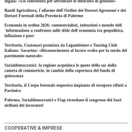
Ingala: «Un contributo per affrontare le difficoltà di gestione»
Bandi Agricoltura, l´allarme dell´Ordine dei Dottori Agronomi e dei
Dottori Forestali della Provincia di Palermo
Economia in ordine 2026: commercialisti, istituzioni e mondo dell
´informazione a confronto sulle sfide dell´economia tra geopolitica,
inflazione e pnrr
Territorio, Custonaci premiata da Legambiente e Touring Club
Italiano. Savarino: «Riconoscimento al lavoro svolto per la tutela del
patrimonio naturale»
Socialdemocratici: la regione acquisisca le quote della sac dalla
camera di commericio, in cambio della copertura del fondo di
quiescenza
Territorio, il Corpo forestale sequestra impianto di recupero rifiuti a
Partinico
Palermo, Socialdemocratici e Fiap ricordano il congresso dei fasci
siciliani dei lavoratori
COOPERATIVE & IMPRESE