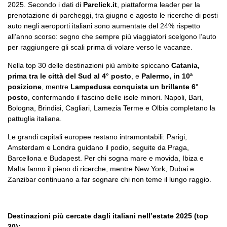
2025. Secondo i dati di
Parclick.it
, piattaforma leader per la
prenotazione di parcheggi, tra giugno e agosto le ricerche di posti
auto negli aeroporti italiani sono aumentate del 24% rispetto
all’anno scorso: segno che sempre più viaggiatori scelgono l’auto
per raggiungere gli scali prima di volare verso le vacanze.
Nella top 30 delle destinazioni più ambite spiccano
Catania,
prima tra le città del Sud al 4° posto
, e
Palermo, in 10ª
posizione
, mentre
Lampedusa conquista un brillante 6°
posto
, confermando il fascino delle isole minori. Napoli, Bari,
Bologna, Brindisi, Cagliari, Lamezia Terme e Olbia completano la
pattuglia italiana.
Le grandi capitali europee restano intramontabili: Parigi,
Amsterdam e Londra guidano il podio, seguite da Praga,
Barcellona e Budapest. Per chi sogna mare e movida, Ibiza e
Malta fanno il pieno di ricerche, mentre New York, Dubai e
Zanzibar continuano a far sognare chi non teme il lungo raggio.
Destinazioni più cercate dagli italiani nell’estate 2025 (top
30):