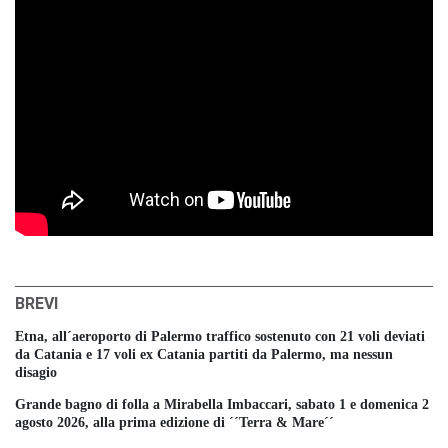
BREVI
Etna, all´aeroporto di Palermo traffico sostenuto con 21 voli deviati
da Catania e 17 voli ex Catania partiti da Palermo, ma nessun
disagio
Grande bagno di folla a Mirabella Imbaccari, sabato 1 e domenica 2
agosto 2026, alla prima edizione di ´´Terra & Mare´´