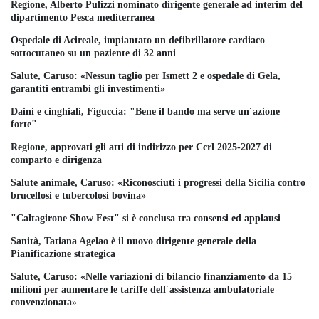
Regione, Alberto Pulizzi nominato dirigente generale ad interim del
dipartimento Pesca mediterranea
Ospedale di Acireale, impiantato un defibrillatore cardiaco
sottocutaneo su un paziente di 32 anni
Salute, Caruso: «Nessun taglio per Ismett 2 e ospedale di Gela,
garantiti entrambi gli investimenti»
Daini e cinghiali, Figuccia: "Bene il bando ma serve un´azione
forte"
Regione, approvati gli atti di indirizzo per Ccrl 2025-2027 di
comparto e dirigenza
Salute animale, Caruso: «Riconosciuti i progressi della Sicilia contro
brucellosi e tubercolosi bovina»
"Caltagirone Show Fest" si è conclusa tra consensi ed applausi
Sanità, Tatiana Agelao è il nuovo dirigente generale della
Pianificazione strategica
Salute, Caruso: «Nelle variazioni di bilancio finanziamento da 15
milioni per aumentare le tariffe dell´assistenza ambulatoriale
convenzionata»