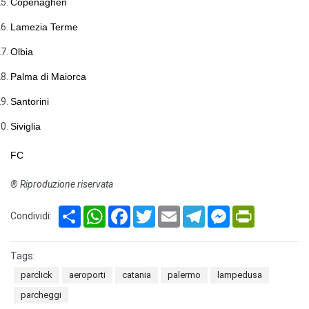
Copenaghen
Lamezia Terme
Olbia
Palma di Maiorca
Santorini
Siviglia
FC
® Riproduzione riservata
Share
WhatsApp
Facebook
Twitter
Email
Telegram
Messenger
PrintFriendl
Condividi:
Tags:
parclick
aeroporti
catania
palermo
lampedusa
parcheggi