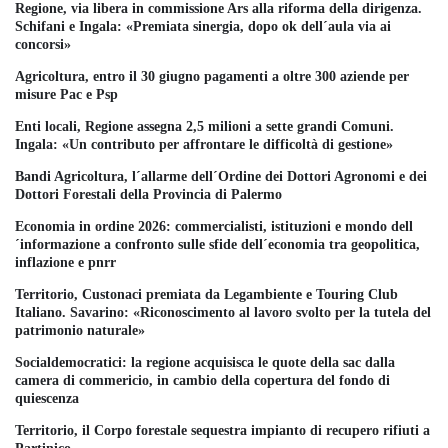
Regione, via libera in commissione Ars alla riforma della dirigenza.
Schifani e Ingala: «Premiata sinergia, dopo ok dell´aula via ai
concorsi»
Agricoltura, entro il 30 giugno pagamenti a oltre 300 aziende per
misure Pac e Psp
Enti locali, Regione assegna 2,5 milioni a sette grandi Comuni.
Ingala: «Un contributo per affrontare le difficoltà di gestione»
Bandi Agricoltura, l´allarme dell´Ordine dei Dottori Agronomi e dei
Dottori Forestali della Provincia di Palermo
Economia in ordine 2026: commercialisti, istituzioni e mondo dell
´informazione a confronto sulle sfide dell´economia tra geopolitica,
inflazione e pnrr
Territorio, Custonaci premiata da Legambiente e Touring Club
Italiano. Savarino: «Riconoscimento al lavoro svolto per la tutela del
patrimonio naturale»
Socialdemocratici: la regione acquisisca le quote della sac dalla
camera di commericio, in cambio della copertura del fondo di
quiescenza
Territorio, il Corpo forestale sequestra impianto di recupero rifiuti a