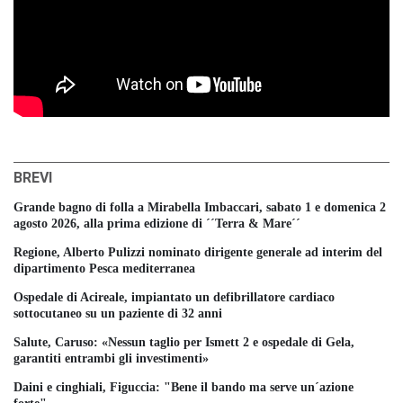
BREVI
Grande bagno di folla a Mirabella Imbaccari, sabato 1 e domenica 2
agosto 2026, alla prima edizione di ´´Terra & Mare´´
Regione, Alberto Pulizzi nominato dirigente generale ad interim del
dipartimento Pesca mediterranea
Ospedale di Acireale, impiantato un defibrillatore cardiaco
sottocutaneo su un paziente di 32 anni
Salute, Caruso: «Nessun taglio per Ismett 2 e ospedale di Gela,
garantiti entrambi gli investimenti»
Daini e cinghiali, Figuccia: "Bene il bando ma serve un´azione