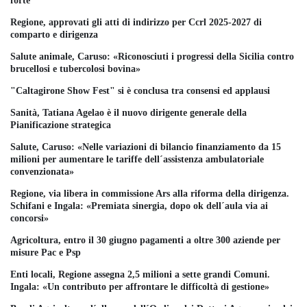
forte"
Regione, approvati gli atti di indirizzo per Ccrl 2025-2027 di
comparto e dirigenza
Salute animale, Caruso: «Riconosciuti i progressi della Sicilia contro
brucellosi e tubercolosi bovina»
"Caltagirone Show Fest" si è conclusa tra consensi ed applausi
Sanità, Tatiana Agelao è il nuovo dirigente generale della
Pianificazione strategica
Salute, Caruso: «Nelle variazioni di bilancio finanziamento da 15
milioni per aumentare le tariffe dell´assistenza ambulatoriale
convenzionata»
Regione, via libera in commissione Ars alla riforma della dirigenza.
Schifani e Ingala: «Premiata sinergia, dopo ok dell´aula via ai
concorsi»
Agricoltura, entro il 30 giugno pagamenti a oltre 300 aziende per
misure Pac e Psp
Enti locali, Regione assegna 2,5 milioni a sette grandi Comuni.
Ingala: «Un contributo per affrontare le difficoltà di gestione»