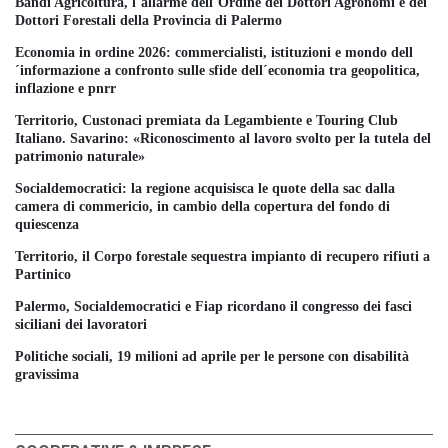
Bandi Agricoltura, l´allarme dell´Ordine dei Dottori Agronomi e dei
Dottori Forestali della Provincia di Palermo
Economia in ordine 2026: commercialisti, istituzioni e mondo dell
´informazione a confronto sulle sfide dell´economia tra geopolitica,
inflazione e pnrr
Territorio, Custonaci premiata da Legambiente e Touring Club
Italiano. Savarino: «Riconoscimento al lavoro svolto per la tutela del
patrimonio naturale»
Socialdemocratici: la regione acquisisca le quote della sac dalla
camera di commericio, in cambio della copertura del fondo di
quiescenza
Territorio, il Corpo forestale sequestra impianto di recupero rifiuti a
Partinico
Palermo, Socialdemocratici e Fiap ricordano il congresso dei fasci
siciliani dei lavoratori
Politiche sociali, 19 milioni ad aprile per le persone con disabilità
gravissima