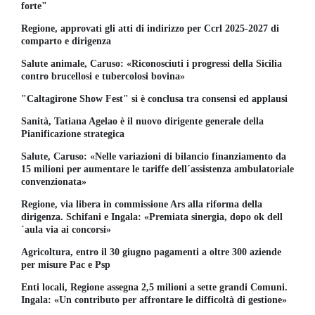
forte"
Regione, approvati gli atti di indirizzo per Ccrl 2025-2027 di
comparto e dirigenza
Salute animale, Caruso: «Riconosciuti i progressi della Sicilia
contro brucellosi e tubercolosi bovina»
"Caltagirone Show Fest" si è conclusa tra consensi ed applausi
Sanità, Tatiana Agelao è il nuovo dirigente generale della
Pianificazione strategica
Salute, Caruso: «Nelle variazioni di bilancio finanziamento da
15 milioni per aumentare le tariffe dell´assistenza ambulatoriale
convenzionata»
Regione, via libera in commissione Ars alla riforma della
dirigenza. Schifani e Ingala: «Premiata sinergia, dopo ok dell
´aula via ai concorsi»
Agricoltura, entro il 30 giugno pagamenti a oltre 300 aziende
per misure Pac e Psp
Enti locali, Regione assegna 2,5 milioni a sette grandi Comuni.
Ingala: «Un contributo per affrontare le difficoltà di gestione»