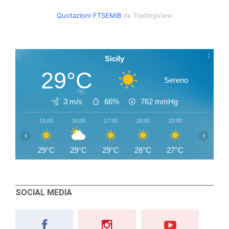
Quotazioni FTSEMIB
da TradingView
Sicily
29°C
Sereno
3 m/s
66%
762
mmHg
15:00
16:00
17:00
18:00
19:00
20:00
‹
›
29°C
29°C
29°C
28°C
27°C
26°C
SOCIAL MEDIA