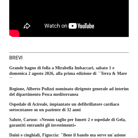
BREVI
Grande bagno di folla a Mirabella Imbaccari, sabato 1 e
domenica 2 agosto 2026, alla prima edizione di ´´Terra & Mare
´´
Regione, Alberto Pulizzi nominato dirigente generale ad interim
del dipartimento Pesca mediterranea
Ospedale di Acireale, impiantato un defibrillatore cardiaco
sottocutaneo su un paziente di 32 anni
Salute, Caruso: «Nessun taglio per Ismett 2 e ospedale di Gela,
garantiti entrambi gli investimenti»
Daini e cinghiali, Figuccia: "Bene il bando ma serve un´azione