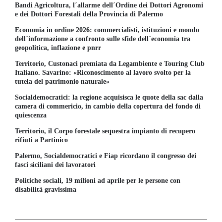
Bandi Agricoltura, l´allarme dell´Ordine dei Dottori Agronomi
e dei Dottori Forestali della Provincia di Palermo
Economia in ordine 2026: commercialisti, istituzioni e mondo
dell´informazione a confronto sulle sfide dell´economia tra
geopolitica, inflazione e pnrr
Territorio, Custonaci premiata da Legambiente e Touring Club
Italiano. Savarino: «Riconoscimento al lavoro svolto per la
tutela del patrimonio naturale»
Socialdemocratici: la regione acquisisca le quote della sac dalla
camera di commericio, in cambio della copertura del fondo di
quiescenza
Territorio, il Corpo forestale sequestra impianto di recupero
rifiuti a Partinico
Palermo, Socialdemocratici e Fiap ricordano il congresso dei
fasci siciliani dei lavoratori
Politiche sociali, 19 milioni ad aprile per le persone con
disabilità gravissima