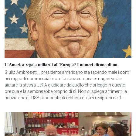
L´America regala miliardi all´Europa? I numeri dicono di no
Giulio Ambrosetti Il presidente americano sta facendo male i conti
nei rapporti commerciali con l’Unione europea e magari vuole
aiutare la stessa Ue? A giudicare da quello che si legge in queste
ore qua e là sembrerebbe proprio di sì. Non si spiega altrimenti la
notizia che gli USA si accontenterebbero di dazi reciproci del 1...