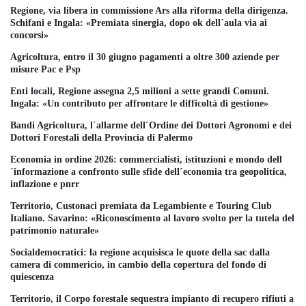
Regione, via libera in commissione Ars alla riforma della dirigenza.
Schifani e Ingala: «Premiata sinergia, dopo ok dell´aula via ai
concorsi»
Agricoltura, entro il 30 giugno pagamenti a oltre 300 aziende per
misure Pac e Psp
Enti locali, Regione assegna 2,5 milioni a sette grandi Comuni.
Ingala: «Un contributo per affrontare le difficoltà di gestione»
Bandi Agricoltura, l´allarme dell´Ordine dei Dottori Agronomi e dei
Dottori Forestali della Provincia di Palermo
Economia in ordine 2026: commercialisti, istituzioni e mondo dell
´informazione a confronto sulle sfide dell´economia tra geopolitica,
inflazione e pnrr
Territorio, Custonaci premiata da Legambiente e Touring Club
Italiano. Savarino: «Riconoscimento al lavoro svolto per la tutela del
patrimonio naturale»
Socialdemocratici: la regione acquisisca le quote della sac dalla
camera di commericio, in cambio della copertura del fondo di
quiescenza
Territorio, il Corpo forestale sequestra impianto di recupero rifiuti a