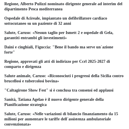
Regione, Alberto Pulizzi nominato dirigente generale ad interim del
dipartimento Pesca mediterranea
Ospedale di Acireale, impiantato un defibrillatore cardiaco
sottocutaneo su un paziente di 32 anni
Salute, Caruso: «Nessun taglio per Ismett 2 e ospedale di Gela,
garantiti entrambi gli investimenti»
Daini e cinghiali, Figuccia: "Bene il bando ma serve un´azione
forte"
Regione, approvati gli atti di indirizzo per Ccrl 2025-2027 di
comparto e dirigenza
Salute animale, Caruso: «Riconosciuti i progressi della Sicilia contro
brucellosi e tubercolosi bovina»
"Caltagirone Show Fest" si è conclusa tra consensi ed applausi
Sanità, Tatiana Agelao è il nuovo dirigente generale della
Pianificazione strategica
Salute, Caruso: «Nelle variazioni di bilancio finanziamento da 15
milioni per aumentare le tariffe dell´assistenza ambulatoriale
convenzionata»