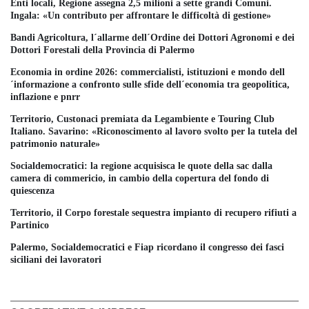
Enti locali, Regione assegna 2,5 milioni a sette grandi Comuni.
Ingala: «Un contributo per affrontare le difficoltà di gestione»
Bandi Agricoltura, l´allarme dell´Ordine dei Dottori Agronomi e dei
Dottori Forestali della Provincia di Palermo
Economia in ordine 2026: commercialisti, istituzioni e mondo dell
´informazione a confronto sulle sfide dell´economia tra geopolitica,
inflazione e pnrr
Territorio, Custonaci premiata da Legambiente e Touring Club
Italiano. Savarino: «Riconoscimento al lavoro svolto per la tutela del
patrimonio naturale»
Socialdemocratici: la regione acquisisca le quote della sac dalla
camera di commericio, in cambio della copertura del fondo di
quiescenza
Territorio, il Corpo forestale sequestra impianto di recupero rifiuti a
Partinico
Palermo, Socialdemocratici e Fiap ricordano il congresso dei fasci
siciliani dei lavoratori