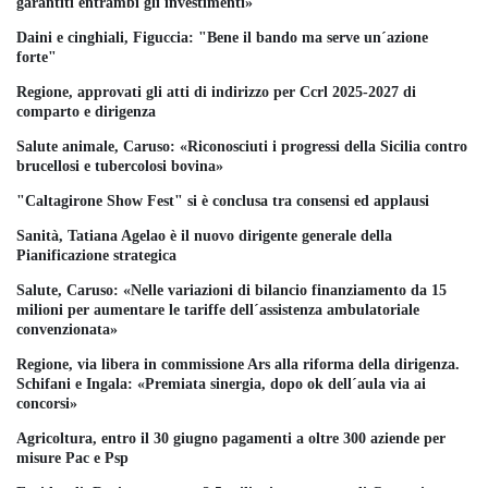
garantiti entrambi gli investimenti»
Daini e cinghiali, Figuccia: "Bene il bando ma serve un´azione
forte"
Regione, approvati gli atti di indirizzo per Ccrl 2025-2027 di
comparto e dirigenza
Salute animale, Caruso: «Riconosciuti i progressi della Sicilia contro
brucellosi e tubercolosi bovina»
"Caltagirone Show Fest" si è conclusa tra consensi ed applausi
Sanità, Tatiana Agelao è il nuovo dirigente generale della
Pianificazione strategica
Salute, Caruso: «Nelle variazioni di bilancio finanziamento da 15
milioni per aumentare le tariffe dell´assistenza ambulatoriale
convenzionata»
Regione, via libera in commissione Ars alla riforma della dirigenza.
Schifani e Ingala: «Premiata sinergia, dopo ok dell´aula via ai
concorsi»
Agricoltura, entro il 30 giugno pagamenti a oltre 300 aziende per
misure Pac e Psp