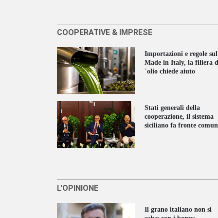
COOPERATIVE & IMPRESE
Importazioni e regole sul
Made in Italy, la filiera d
´olio chiede aiuto
Stati generali della
cooperazione, il sistema
siciliano fa fronte comun
L'OPINIONE
Il grano italiano non si