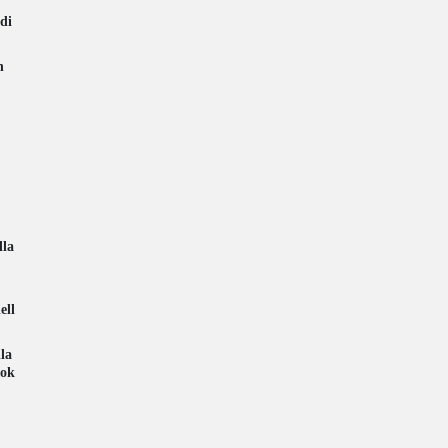
di
n
lla
ell
la
 ok