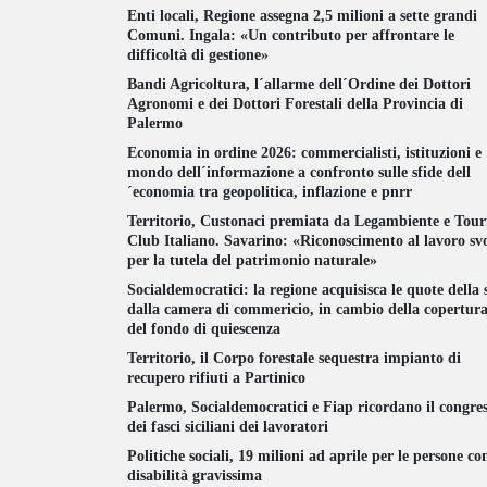
Enti locali, Regione assegna 2,5 milioni a sette grandi
Comuni. Ingala: «Un contributo per affrontare le
difficoltà di gestione»
Bandi Agricoltura, l´allarme dell´Ordine dei Dottori
Agronomi e dei Dottori Forestali della Provincia di
Palermo
Economia in ordine 2026: commercialisti, istituzioni e
mondo dell´informazione a confronto sulle sfide dell
´economia tra geopolitica, inflazione e pnrr
Territorio, Custonaci premiata da Legambiente e Tour
Club Italiano. Savarino: «Riconoscimento al lavoro sv
per la tutela del patrimonio naturale»
Socialdemocratici: la regione acquisisca le quote della 
dalla camera di commericio, in cambio della copertur
del fondo di quiescenza
Territorio, il Corpo forestale sequestra impianto di
recupero rifiuti a Partinico
Palermo, Socialdemocratici e Fiap ricordano il congre
dei fasci siciliani dei lavoratori
Politiche sociali, 19 milioni ad aprile per le persone co
disabilità gravissima