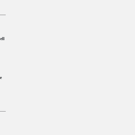
ell
e