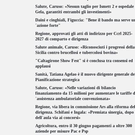
Salute, Caruso: «Nessun taglio per Ismett 2 e ospedale 
Gela, garantiti entrambi gli investimenti»
Daini e cinghiali, Figuccia: "Bene il bando ma serve u
´azione forte"
Regione, approvati gli atti di indirizzo per Ccrl 2025-
2027 di comparto e dirigenza
Salute animale, Caruso: «Riconosciuti i progressi della
Sicilia contro brucellosi e tubercolosi bovina»
"Caltagirone Show Fest" si è conclusa tra consensi ed
applausi
Sanità, Tatiana Agelao è il nuovo dirigente generale de
Pianificazione strategica
Salute, Caruso: «Nelle variazioni di bilancio
finanziamento da 15 milioni per aumentare le tariffe d
´assistenza ambulatoriale convenzionata»
Regione, via libera in commissione Ars alla riforma del
dirigenza. Schifani e Ingala: «Premiata sinergia, dopo
dell´aula via ai concorsi»
Agricoltura, entro il 30 giugno pagamenti a oltre 300
aziende per misure Pac e Psp