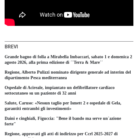
BREVI
Grande bagno di folla a Mirabella Imbaccari, sabato 1 e domenica 2
agosto 2026, alla prima edizione di ´´Terra & Mare´´
Regione, Alberto Pulizzi nominato dirigente generale ad interim del
dipartimento Pesca mediterranea
Ospedale di Acireale, impiantato un defibrillatore cardiaco
sottocutaneo su un paziente di 32 anni
Salute, Caruso: «Nessun taglio per Ismett 2 e ospedale di Gela,
garantiti entrambi gli investimenti»
Daini e cinghiali, Figuccia: "Bene il bando ma serve un´azione
forte"
Regione, approvati gli atti di indirizzo per Ccrl 2025-2027 di