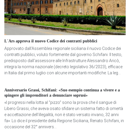
L´Ars approva il nuovo Codice dei contratti pubblici
Approvato dall’Assemblea regionale siciliana il nuovo Codice dei
contratti pubblici, voluto fortemente dal governo Schifani. Il testo,
predisposto dall'assessore alle Infrastrutture Alessandro Aricò,
integra la norma nazionale (decreto legislativo 36/2023), efficace
in Italia dal primo luglio con alcune importanti modifiche. La leg...
Anniversario Grassi, Schifani: «Suo esempio continua a vivere e a
spingere gli imprenditori a denunciare soprusi»
«I progressi nella lotta al "pizzo" sono la prova che il sangue di
Libero Grassi, che aveva osato sfidare un sistema fatto di omertà
e accettazione dell'illegalità, non è stato versato invano, 32 anni
fa». Lo dice il presidente della Regione Siciliana, Renato Schifani, in
occasione del 32° annivers...