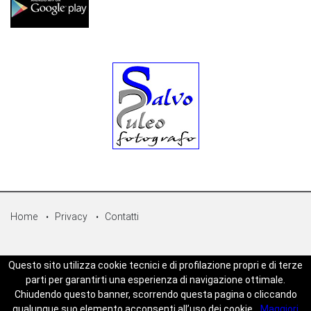
Home
Privacy
Contatti
© Copyright 2026 - Sicilpress Publisher soc.coop - P.Iva:
Questo sito utilizza cookie tecnici e di profilazione propri e di terze
07050860829 - WEBSICILIANEWS è una testata registrata - Aut. del
parti per garantirti una esperienza di navigazione ottimale.
tribunale di Palermo n.5 del 18/05/2023 - Direttore Responsabile
Chiudendo questo banner, scorrendo questa pagina o cliccando
Joseph Zambito - Powered by
Mt-Web Agency
qualunque suo elemento acconsenti all’uso dei cookie.
Maggiori