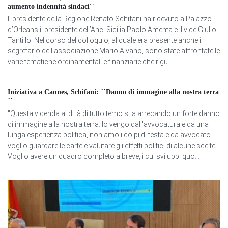
aumento indennità sindaci´´
Il presidente della Regione Renato Schifani ha ricevuto a Palazzo
d’Orleans il presidente dell’Anci Sicilia Paolo Amenta e il vice Giulio
Tantillo. Nel corso del colloquio, al quale era presente anche il
segretario dell'associazione Mario Alvano, sono state affrontate le
varie tematiche ordinamentali e finanziarie che rigu...
Iniziativa a Cannes, Schifani: ´´Danno di immagine alla nostra terra
´´
"Questa vicenda al di là di tutto temo stia arrecando un forte danno
di immagine alla nostra terra. Io vengo dall'avvocatura e da una
lunga esperienza politica, non amo i colpi di testa e da avvocato
voglio guardare le carte e valutare gli effetti politici di alcune scelte.
Voglio avere un quadro completo a breve, i cui sviluppi quo...