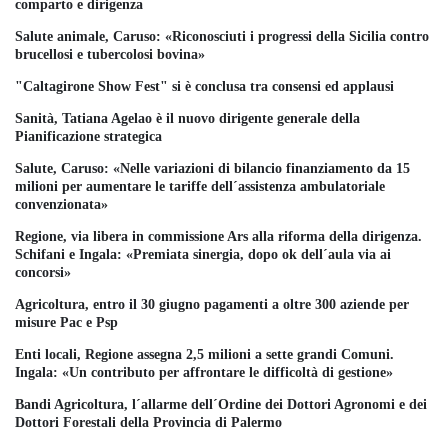
comparto e dirigenza
Salute animale, Caruso: «Riconosciuti i progressi della Sicilia contro
brucellosi e tubercolosi bovina»
"Caltagirone Show Fest" si è conclusa tra consensi ed applausi
Sanità, Tatiana Agelao è il nuovo dirigente generale della
Pianificazione strategica
Salute, Caruso: «Nelle variazioni di bilancio finanziamento da 15
milioni per aumentare le tariffe dell´assistenza ambulatoriale
convenzionata»
Regione, via libera in commissione Ars alla riforma della dirigenza.
Schifani e Ingala: «Premiata sinergia, dopo ok dell´aula via ai
concorsi»
Agricoltura, entro il 30 giugno pagamenti a oltre 300 aziende per
misure Pac e Psp
Enti locali, Regione assegna 2,5 milioni a sette grandi Comuni.
Ingala: «Un contributo per affrontare le difficoltà di gestione»
Bandi Agricoltura, l´allarme dell´Ordine dei Dottori Agronomi e dei
Dottori Forestali della Provincia di Palermo