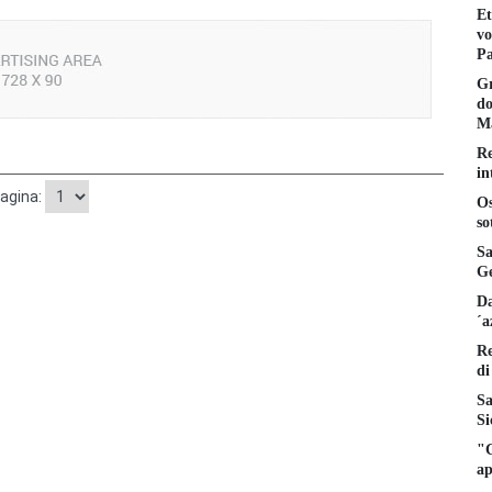
Et
vo
Pa
Gr
do
Ma
Re
in
pagina:
Os
so
Sa
Ge
Da
´a
Re
di
Sa
Si
"C
ap