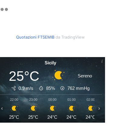
Quotazioni FTSEMIB
da TradingView
Sicily
25°C
Sereno
0.9 m/s
85%
762
mmHg
22:00
23:00
00:00
01:00
02:00
03:00
04:00
‹
›
25°C
25°C
24°C
24°C
24°C
24°C
24°C