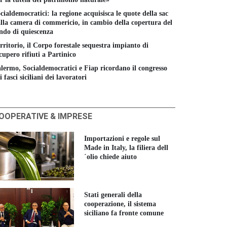
cialdemocratici: la regione acquisisca le quote della sac
lla camera di commericio, in cambio della copertura del
ndo di quiescenza
rritorio, il Corpo forestale sequestra impianto di
cupero rifiuti a Partinico
lermo, Socialdemocratici e Fiap ricordano il congresso
i fasci siciliani dei lavoratori
OOPERATIVE & IMPRESE
Importazioni e regole sul
Made in Italy, la filiera dell
´olio chiede aiuto
Stati generali della
cooperazione, il sistema
siciliano fa fronte comune