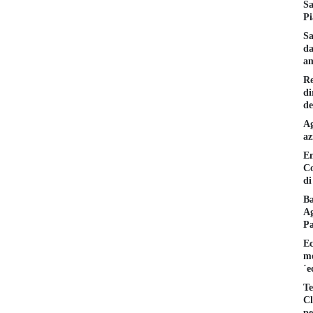
Sa
Pi
Sa
da
am
Re
di
de
Ag
az
En
Co
di
Ba
Ag
P
Ec
mo
´e
Te
Cl
pe