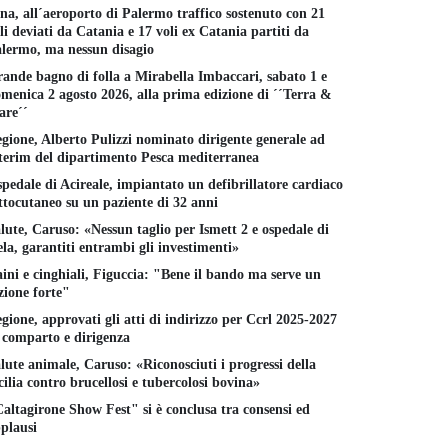
na, all´aeroporto di Palermo traffico sostenuto con 21
li deviati da Catania e 17 voli ex Catania partiti da
lermo, ma nessun disagio
ande bagno di folla a Mirabella Imbaccari, sabato 1 e
menica 2 agosto 2026, alla prima edizione di ´´Terra &
re´´
gione, Alberto Pulizzi nominato dirigente generale ad
terim del dipartimento Pesca mediterranea
pedale di Acireale, impiantato un defibrillatore cardiaco
ttocutaneo su un paziente di 32 anni
lute, Caruso: «Nessun taglio per Ismett 2 e ospedale di
la, garantiti entrambi gli investimenti»
ini e cinghiali, Figuccia: "Bene il bando ma serve un
zione forte"
gione, approvati gli atti di indirizzo per Ccrl 2025-2027
 comparto e dirigenza
lute animale, Caruso: «Riconosciuti i progressi della
cilia contro brucellosi e tubercolosi bovina»
altagirone Show Fest" si è conclusa tra consensi ed
plausi