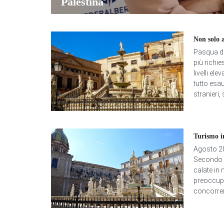
Palestina
Non solo 
Pasqua da
più richi
livelli ele
tutto esau
stranieri,
Turismo i
Agosto 20
Secondo i
calate in
preoccupa
concorrenz