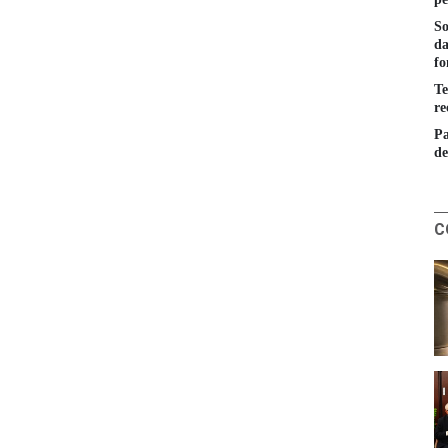
So
da
fo
Te
re
Pa
de
C