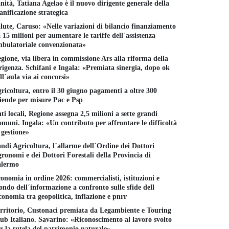
nità, Tatiana Agelao è il nuovo dirigente generale della
anificazione strategica
lute, Caruso: «Nelle variazioni di bilancio finanziamento
 15 milioni per aumentare le tariffe dell´assistenza
bulatoriale convenzionata»
gione, via libera in commissione Ars alla riforma della
rigenza. Schifani e Ingala: «Premiata sinergia, dopo ok
ll´aula via ai concorsi»
ricoltura, entro il 30 giugno pagamenti a oltre 300
iende per misure Pac e Psp
ti locali, Regione assegna 2,5 milioni a sette grandi
muni. Ingala: «Un contributo per affrontare le difficoltà
 gestione»
ndi Agricoltura, l´allarme dell´Ordine dei Dottori
ronomi e dei Dottori Forestali della Provincia di
alermo
onomia in ordine 2026: commercialisti, istituzioni e
ndo dell´informazione a confronto sulle sfide dell
conomia tra geopolitica, inflazione e pnrr
rritorio, Custonaci premiata da Legambiente e Touring
ub Italiano. Savarino: «Riconoscimento al lavoro svolto
r la tutela del patrimonio naturale»