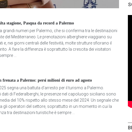
S
alta stagione, Pasqua da record a Palermo
 grandi numeri per Palermo, che si conferma tra le destinazioni
este del Mediterraneo. Le prenotazioni alberghiere viaggiano su
vati e, nei giorni centrali delle festività, molte strutture sfiorano il
rito. A fare la differenza è soprattutto la crescita dei visitatori
 sempre ...
n frenata a Palermo: persi milioni di euro ad agosto
25 segna una battuta d’arresto per il turismo a Palermo.
 dati di Federalberghi, le presenze nel capoluogo siciliano sono
 media del 10% rispetto allo stesso mese del 2024. Un segnale che
 gli operatori del settore, soprattutto in un momento in cui la
a tra destinazioni turistiche è sempre ...
B