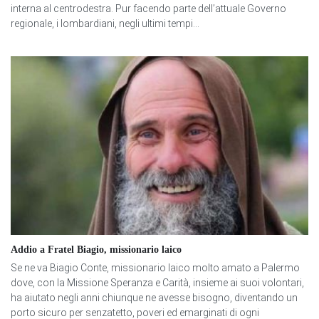
interna al centrodestra. Pur facendo parte dell’attuale Governo
regionale, i lombardiani, negli ultimi tempi...
Addio a Fratel Biagio, missionario laico
Se ne va Biagio Conte, missionario laico molto amato a Palermo
dove, con la Missione Speranza e Carità, insieme ai suoi volontari,
ha aiutato negli anni chiunque ne avesse bisogno, diventando un
porto sicuro per senzatetto, poveri ed emarginati di ogni