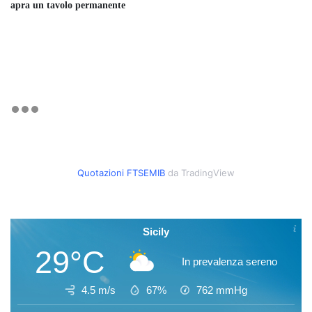
apra un tavolo permanente
Quotazioni FTSEMIB
da TradingView
Sicily
29°C
In prevalenza sereno
4.5 m/s
67%
762
mmHg