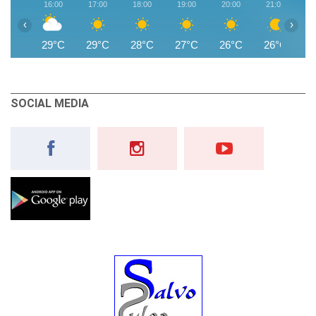
16:00
17:00
18:00
19:00
20:00
21:00
2
‹
›
29°C
29°C
28°C
27°C
26°C
26°C
2
SOCIAL MEDIA