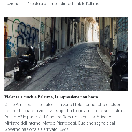
nazionalità. “Resterà per me indimenticabile l’ultimo i...
Violenza e crack a Palermo, la repressione non basta
Giulio Ambrosetti Le ‘autorità’ a vario titolo hanno fatto qualcosa
per fronteggiare la violenza, soprattutto giovanile, che si registra a
Palermo? In parte, sì. Il Sindaco Roberto Lagalla si è rivolto al
Ministro dell’Interno, Matteo Piantedosi. Qualche segnale dal
Governo nazionale è arrivato. C&rs...