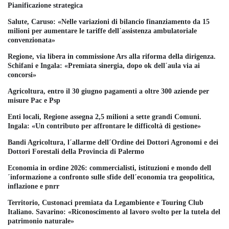
Pianificazione strategica
Salute, Caruso: «Nelle variazioni di bilancio finanziamento da 15
milioni per aumentare le tariffe dell´assistenza ambulatoriale
convenzionata»
Regione, via libera in commissione Ars alla riforma della dirigenza.
Schifani e Ingala: «Premiata sinergia, dopo ok dell´aula via ai
concorsi»
Agricoltura, entro il 30 giugno pagamenti a oltre 300 aziende per
misure Pac e Psp
Enti locali, Regione assegna 2,5 milioni a sette grandi Comuni.
Ingala: «Un contributo per affrontare le difficoltà di gestione»
Bandi Agricoltura, l´allarme dell´Ordine dei Dottori Agronomi e dei
Dottori Forestali della Provincia di Palermo
Economia in ordine 2026: commercialisti, istituzioni e mondo dell
´informazione a confronto sulle sfide dell´economia tra geopolitica,
inflazione e pnrr
Territorio, Custonaci premiata da Legambiente e Touring Club
Italiano. Savarino: «Riconoscimento al lavoro svolto per la tutela del
patrimonio naturale»