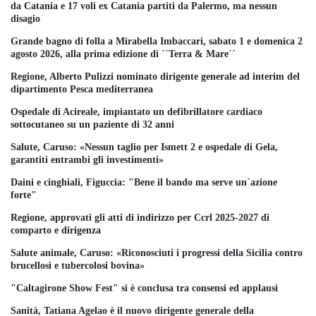
da Catania e 17 voli ex Catania partiti da Palermo, ma nessun
disagio
Grande bagno di folla a Mirabella Imbaccari, sabato 1 e domenica 2
agosto 2026, alla prima edizione di ´´Terra & Mare´´
Regione, Alberto Pulizzi nominato dirigente generale ad interim del
dipartimento Pesca mediterranea
Ospedale di Acireale, impiantato un defibrillatore cardiaco
sottocutaneo su un paziente di 32 anni
Salute, Caruso: «Nessun taglio per Ismett 2 e ospedale di Gela,
garantiti entrambi gli investimenti»
Daini e cinghiali, Figuccia: "Bene il bando ma serve un´azione
forte"
Regione, approvati gli atti di indirizzo per Ccrl 2025-2027 di
comparto e dirigenza
Salute animale, Caruso: «Riconosciuti i progressi della Sicilia contro
brucellosi e tubercolosi bovina»
"Caltagirone Show Fest" si è conclusa tra consensi ed applausi
Sanità, Tatiana Agelao è il nuovo dirigente generale della