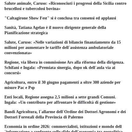
Salute animale, Caruso: «Riconosciuti i progressi della Sicilia contro
brucellosi e tubercolosi bovina»
"Caltagirone Show Fest" si è conclusa tra consensi ed applausi
Sanità, Tatiana Agelao è il nuovo dirigente generale della
Pianificazione strategica
Salute, Caruso: «Nelle variazioni di bilancio finanziamento da 15
milioni per aumentare le tariffe dell´assistenza ambulatoriale
convenzionata»
Regione, via libera in commissione Ars alla riforma della dirigenza.
Schifani e Ingala: «Premiata sinergia, dopo ok dell´aula via ai
concorsi»
Agricoltura, entro il 30 giugno pagamenti a oltre 300 aziende per
misure Pac e Psp
Enti locali, Regione assegna 2,5 milioni a sette grandi Comuni.
Ingala: «Un contributo per affrontare le difficoltà di gestione»
Bandi Agricoltura, l´allarme dell´Ordine dei Dottori Agronomi e dei
Dottori Forestali della Provincia di Palermo
Economia in ordine 2026: commercialisti, istituzioni e mondo dell
´informazione a confronto sulle sfide dell´economia tra geopolitica,