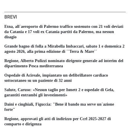
BREVI
Etna, all´aeroporto di Palermo traffico sostenuto con 21 voli deviati
da Catania e 17 voli ex Catania partiti da Palermo, ma nessun
disagio
Grande bagno di folla a Mirabella Imbaccari, sabato 1 e domenica 2
agosto 2026, alla prima edizione di ´´Terra & Mare´´
Regione, Alberto Pulizzi nominato dirigente generale ad interim del
dipartimento Pesca mediterranea
Ospedale di Acireale, impiantato un defibrillatore cardiaco
sottocutaneo su un paziente di 32 anni
Salute, Caruso: «Nessun taglio per Ismett 2 e ospedale di Gela,
garantiti entrambi gli investimenti»
Daini e cinghiali, Figuccia: "Bene il bando ma serve un´azione
forte"
Regione, approvati gli atti di indirizzo per Ccrl 2025-2027 di
comparto e dirigenza