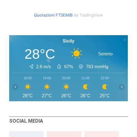
Quotazioni FTSEMIB
da TradingView
Sicily
28°C
Sereno
2.6 m/s
67%
763
mmHg
18:00
19:00
20:00
21:00
22:00
23:00
‹
›
28°C
27°C
26°C
26°C
25°C
25°C
SOCIAL MEDIA