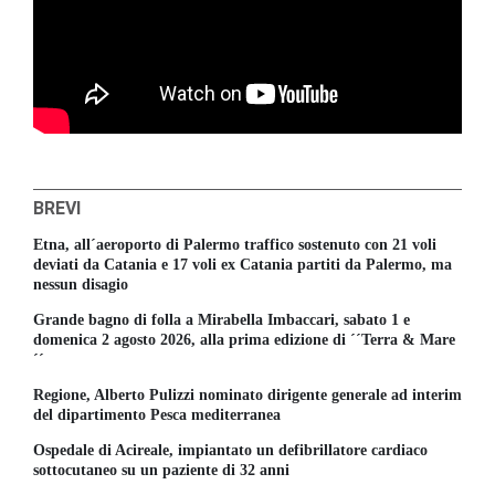
BREVI
Etna, all´aeroporto di Palermo traffico sostenuto con 21 voli
deviati da Catania e 17 voli ex Catania partiti da Palermo, ma
nessun disagio
Grande bagno di folla a Mirabella Imbaccari, sabato 1 e
domenica 2 agosto 2026, alla prima edizione di ´´Terra & Mare
´´
Regione, Alberto Pulizzi nominato dirigente generale ad interim
del dipartimento Pesca mediterranea
Ospedale di Acireale, impiantato un defibrillatore cardiaco
sottocutaneo su un paziente di 32 anni