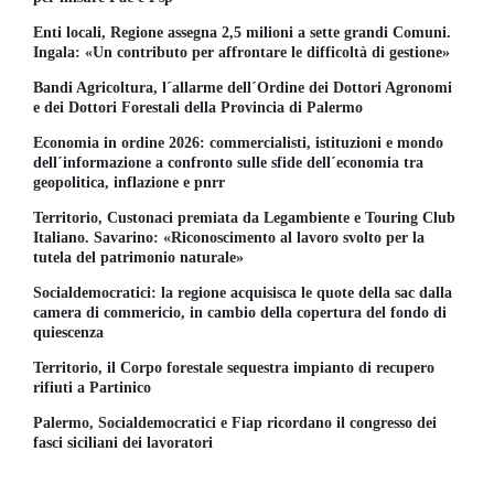
Enti locali, Regione assegna 2,5 milioni a sette grandi Comuni.
Ingala: «Un contributo per affrontare le difficoltà di gestione»
Bandi Agricoltura, l´allarme dell´Ordine dei Dottori Agronomi
e dei Dottori Forestali della Provincia di Palermo
Economia in ordine 2026: commercialisti, istituzioni e mondo
dell´informazione a confronto sulle sfide dell´economia tra
geopolitica, inflazione e pnrr
Territorio, Custonaci premiata da Legambiente e Touring Club
Italiano. Savarino: «Riconoscimento al lavoro svolto per la
tutela del patrimonio naturale»
Socialdemocratici: la regione acquisisca le quote della sac dalla
camera di commericio, in cambio della copertura del fondo di
quiescenza
Territorio, il Corpo forestale sequestra impianto di recupero
rifiuti a Partinico
Palermo, Socialdemocratici e Fiap ricordano il congresso dei
fasci siciliani dei lavoratori