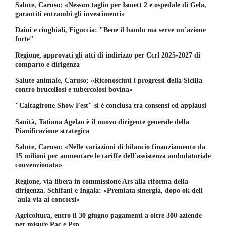
Salute, Caruso: «Nessun taglio per Ismett 2 e ospedale di Gela,
garantiti entrambi gli investimenti»
Daini e cinghiali, Figuccia: "Bene il bando ma serve un´azione
forte"
Regione, approvati gli atti di indirizzo per Ccrl 2025-2027 di
comparto e dirigenza
Salute animale, Caruso: «Riconosciuti i progressi della Sicilia
contro brucellosi e tubercolosi bovina»
"Caltagirone Show Fest" si è conclusa tra consensi ed applausi
Sanità, Tatiana Agelao è il nuovo dirigente generale della
Pianificazione strategica
Salute, Caruso: «Nelle variazioni di bilancio finanziamento da
15 milioni per aumentare le tariffe dell´assistenza ambulatoriale
convenzionata»
Regione, via libera in commissione Ars alla riforma della
dirigenza. Schifani e Ingala: «Premiata sinergia, dopo ok dell
´aula via ai concorsi»
Agricoltura, entro il 30 giugno pagamenti a oltre 300 aziende
per misure Pac e Psp