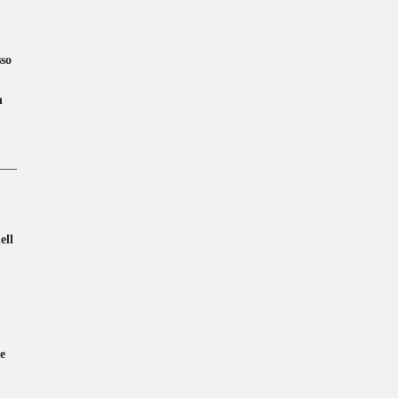
sso
n
ell
e