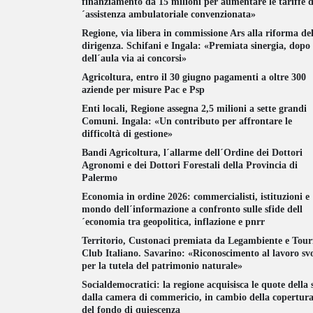
finanziamento da 15 milioni per aumentare le tariffe d
´assistenza ambulatoriale convenzionata»
Regione, via libera in commissione Ars alla riforma del
dirigenza. Schifani e Ingala: «Premiata sinergia, dopo
dell´aula via ai concorsi»
Agricoltura, entro il 30 giugno pagamenti a oltre 300
aziende per misure Pac e Psp
Enti locali, Regione assegna 2,5 milioni a sette grandi
Comuni. Ingala: «Un contributo per affrontare le
difficoltà di gestione»
Bandi Agricoltura, l´allarme dell´Ordine dei Dottori
Agronomi e dei Dottori Forestali della Provincia di
Palermo
Economia in ordine 2026: commercialisti, istituzioni e
mondo dell´informazione a confronto sulle sfide dell
´economia tra geopolitica, inflazione e pnrr
Territorio, Custonaci premiata da Legambiente e Tour
Club Italiano. Savarino: «Riconoscimento al lavoro sv
per la tutela del patrimonio naturale»
Socialdemocratici: la regione acquisisca le quote della 
dalla camera di commericio, in cambio della copertur
del fondo di quiescenza