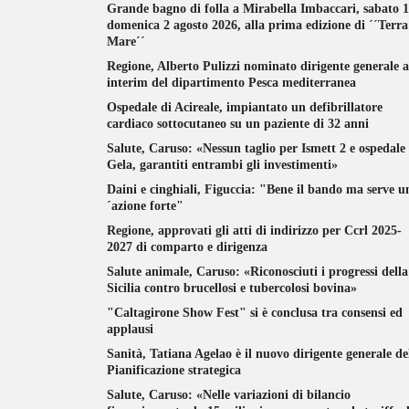
Grande bagno di folla a Mirabella Imbaccari, sabato 1
domenica 2 agosto 2026, alla prima edizione di ´´Terr
Mare´´
Regione, Alberto Pulizzi nominato dirigente generale 
interim del dipartimento Pesca mediterranea
Ospedale di Acireale, impiantato un defibrillatore
cardiaco sottocutaneo su un paziente di 32 anni
Salute, Caruso: «Nessun taglio per Ismett 2 e ospedale 
Gela, garantiti entrambi gli investimenti»
Daini e cinghiali, Figuccia: "Bene il bando ma serve u
´azione forte"
Regione, approvati gli atti di indirizzo per Ccrl 2025-
2027 di comparto e dirigenza
Salute animale, Caruso: «Riconosciuti i progressi della
Sicilia contro brucellosi e tubercolosi bovina»
"Caltagirone Show Fest" si è conclusa tra consensi ed
applausi
Sanità, Tatiana Agelao è il nuovo dirigente generale de
Pianificazione strategica
Salute, Caruso: «Nelle variazioni di bilancio