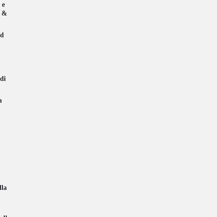
 e
a &
ad
di
n
lla