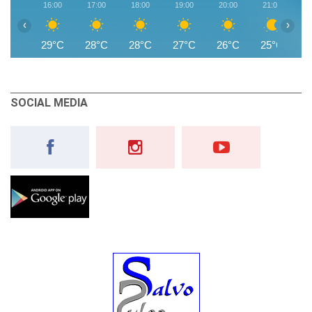
16:00
17:00
18:00
19:00
20:00
21:00
2
‹
›
29°C
28°C
28°C
27°C
26°C
25°C
2
SOCIAL MEDIA