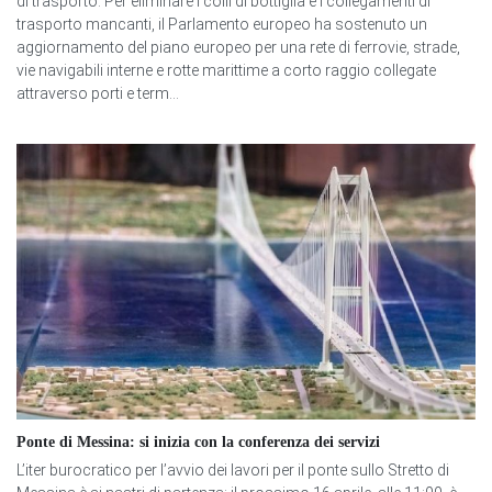
di trasporto. Per eliminare i colli di bottiglia e i collegamenti di
trasporto mancanti, il Parlamento europeo ha sostenuto un
aggiornamento del piano europeo per una rete di ferrovie, strade,
vie navigabili interne e rotte marittime a corto raggio collegate
attraverso porti e term...
Ponte di Messina: si inizia con la conferenza dei servizi
L’iter burocratico per l’avvio dei lavori per il ponte sullo Stretto di