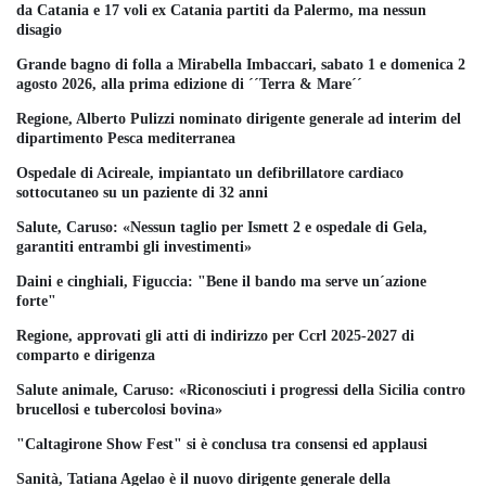
da Catania e 17 voli ex Catania partiti da Palermo, ma nessun
disagio
Grande bagno di folla a Mirabella Imbaccari, sabato 1 e domenica 2
agosto 2026, alla prima edizione di ´´Terra & Mare´´
Regione, Alberto Pulizzi nominato dirigente generale ad interim del
dipartimento Pesca mediterranea
Ospedale di Acireale, impiantato un defibrillatore cardiaco
sottocutaneo su un paziente di 32 anni
Salute, Caruso: «Nessun taglio per Ismett 2 e ospedale di Gela,
garantiti entrambi gli investimenti»
Daini e cinghiali, Figuccia: "Bene il bando ma serve un´azione
forte"
Regione, approvati gli atti di indirizzo per Ccrl 2025-2027 di
comparto e dirigenza
Salute animale, Caruso: «Riconosciuti i progressi della Sicilia contro
brucellosi e tubercolosi bovina»
"Caltagirone Show Fest" si è conclusa tra consensi ed applausi
Sanità, Tatiana Agelao è il nuovo dirigente generale della