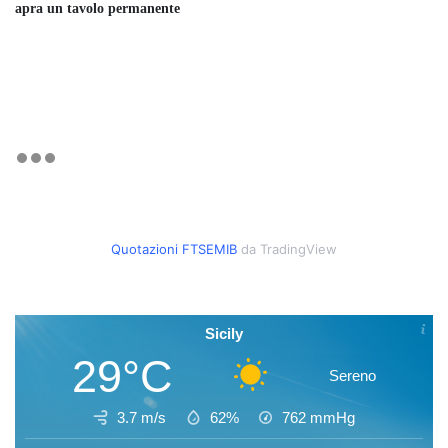
apra un tavolo permanente
Quotazioni FTSEMIB
da TradingView
Sicily
29°C
Sereno
3.7 m/s
62%
762
mmHg