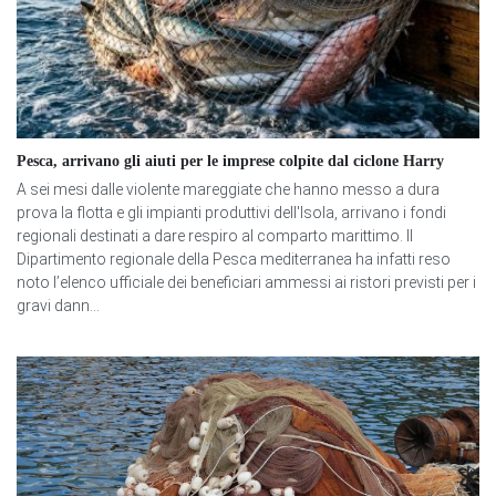
Pesca, arrivano gli aiuti per le imprese colpite dal ciclone Harry
A sei mesi dalle violente mareggiate che hanno messo a dura
prova la flotta e gli impianti produttivi dell'Isola, arrivano i fondi
regionali destinati a dare respiro al comparto marittimo. Il
Dipartimento regionale della Pesca mediterranea ha infatti reso
noto l’elenco ufficiale dei beneficiari ammessi ai ristori previsti per i
gravi dann...