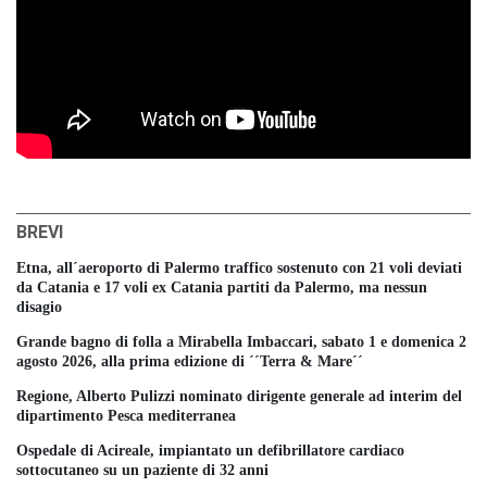
BREVI
Etna, all´aeroporto di Palermo traffico sostenuto con 21 voli deviati
da Catania e 17 voli ex Catania partiti da Palermo, ma nessun
disagio
Grande bagno di folla a Mirabella Imbaccari, sabato 1 e domenica 2
agosto 2026, alla prima edizione di ´´Terra & Mare´´
Regione, Alberto Pulizzi nominato dirigente generale ad interim del
dipartimento Pesca mediterranea
Ospedale di Acireale, impiantato un defibrillatore cardiaco
sottocutaneo su un paziente di 32 anni