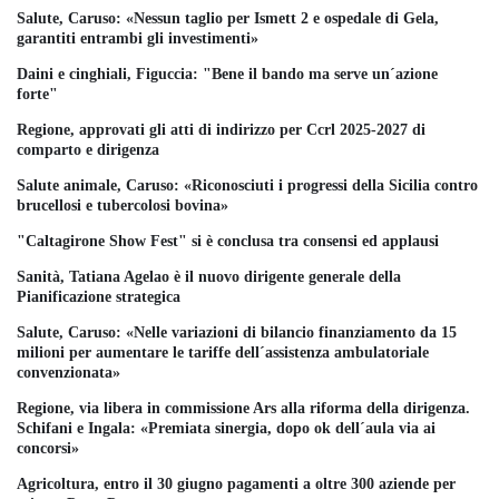
Salute, Caruso: «Nessun taglio per Ismett 2 e ospedale di Gela,
garantiti entrambi gli investimenti»
Daini e cinghiali, Figuccia: "Bene il bando ma serve un´azione
forte"
Regione, approvati gli atti di indirizzo per Ccrl 2025-2027 di
comparto e dirigenza
Salute animale, Caruso: «Riconosciuti i progressi della Sicilia contro
brucellosi e tubercolosi bovina»
"Caltagirone Show Fest" si è conclusa tra consensi ed applausi
Sanità, Tatiana Agelao è il nuovo dirigente generale della
Pianificazione strategica
Salute, Caruso: «Nelle variazioni di bilancio finanziamento da 15
milioni per aumentare le tariffe dell´assistenza ambulatoriale
convenzionata»
Regione, via libera in commissione Ars alla riforma della dirigenza.
Schifani e Ingala: «Premiata sinergia, dopo ok dell´aula via ai
concorsi»
Agricoltura, entro il 30 giugno pagamenti a oltre 300 aziende per