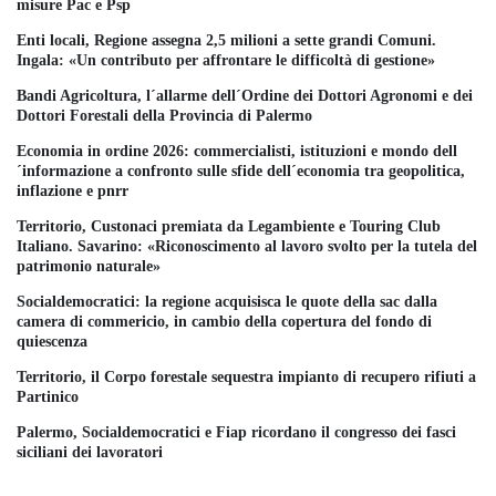
misure Pac e Psp
Enti locali, Regione assegna 2,5 milioni a sette grandi Comuni.
Ingala: «Un contributo per affrontare le difficoltà di gestione»
Bandi Agricoltura, l´allarme dell´Ordine dei Dottori Agronomi e dei
Dottori Forestali della Provincia di Palermo
Economia in ordine 2026: commercialisti, istituzioni e mondo dell
´informazione a confronto sulle sfide dell´economia tra geopolitica,
inflazione e pnrr
Territorio, Custonaci premiata da Legambiente e Touring Club
Italiano. Savarino: «Riconoscimento al lavoro svolto per la tutela del
patrimonio naturale»
Socialdemocratici: la regione acquisisca le quote della sac dalla
camera di commericio, in cambio della copertura del fondo di
quiescenza
Territorio, il Corpo forestale sequestra impianto di recupero rifiuti a
Partinico
Palermo, Socialdemocratici e Fiap ricordano il congresso dei fasci
siciliani dei lavoratori