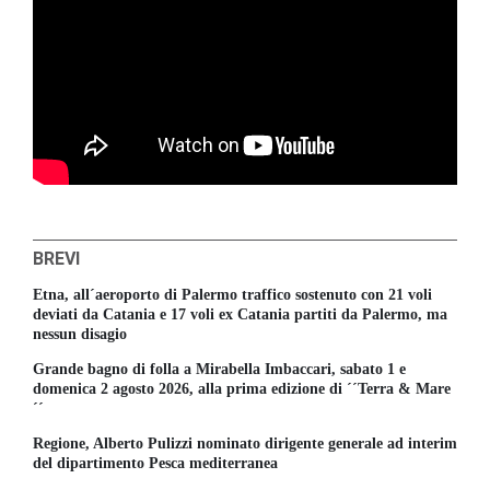
BREVI
Etna, all´aeroporto di Palermo traffico sostenuto con 21 voli
deviati da Catania e 17 voli ex Catania partiti da Palermo, ma
nessun disagio
Grande bagno di folla a Mirabella Imbaccari, sabato 1 e
domenica 2 agosto 2026, alla prima edizione di ´´Terra & Mare
´´
Regione, Alberto Pulizzi nominato dirigente generale ad interim
del dipartimento Pesca mediterranea