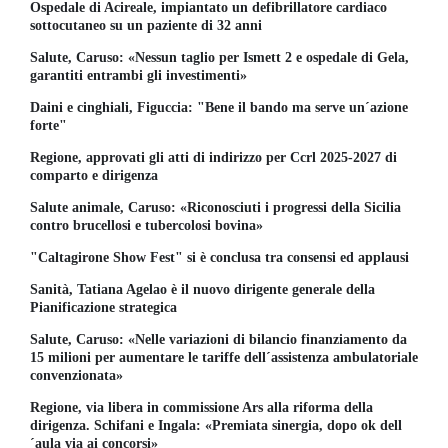
Ospedale di Acireale, impiantato un defibrillatore cardiaco
sottocutaneo su un paziente di 32 anni
Salute, Caruso: «Nessun taglio per Ismett 2 e ospedale di Gela,
garantiti entrambi gli investimenti»
Daini e cinghiali, Figuccia: "Bene il bando ma serve un´azione
forte"
Regione, approvati gli atti di indirizzo per Ccrl 2025-2027 di
comparto e dirigenza
Salute animale, Caruso: «Riconosciuti i progressi della Sicilia
contro brucellosi e tubercolosi bovina»
"Caltagirone Show Fest" si è conclusa tra consensi ed applausi
Sanità, Tatiana Agelao è il nuovo dirigente generale della
Pianificazione strategica
Salute, Caruso: «Nelle variazioni di bilancio finanziamento da
15 milioni per aumentare le tariffe dell´assistenza ambulatoriale
convenzionata»
Regione, via libera in commissione Ars alla riforma della
dirigenza. Schifani e Ingala: «Premiata sinergia, dopo ok dell
´aula via ai concorsi»