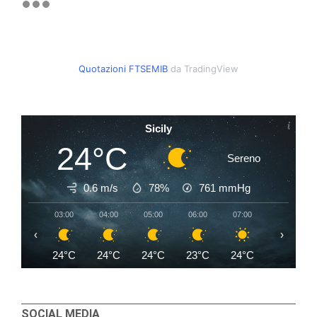
Quotazioni FTSEMIB
da TradingView
Sicily
24°C
Sereno
0.6 m/s
78%
761
mmHg
03:00
04:00
05:00
06:00
07:00
08:00
‹
›
24°C
24°C
24°C
23°C
24°C
26°C
SOCIAL MEDIA