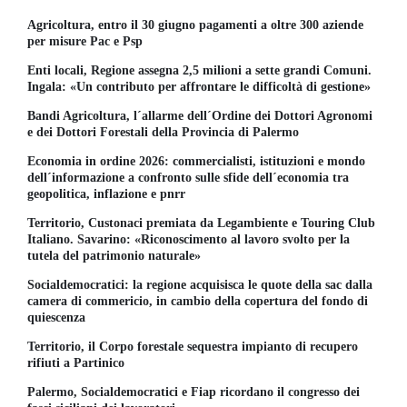
Agricoltura, entro il 30 giugno pagamenti a oltre 300 aziende
per misure Pac e Psp
Enti locali, Regione assegna 2,5 milioni a sette grandi Comuni.
Ingala: «Un contributo per affrontare le difficoltà di gestione»
Bandi Agricoltura, l´allarme dell´Ordine dei Dottori Agronomi
e dei Dottori Forestali della Provincia di Palermo
Economia in ordine 2026: commercialisti, istituzioni e mondo
dell´informazione a confronto sulle sfide dell´economia tra
geopolitica, inflazione e pnrr
Territorio, Custonaci premiata da Legambiente e Touring Club
Italiano. Savarino: «Riconoscimento al lavoro svolto per la
tutela del patrimonio naturale»
Socialdemocratici: la regione acquisisca le quote della sac dalla
camera di commericio, in cambio della copertura del fondo di
quiescenza
Territorio, il Corpo forestale sequestra impianto di recupero
rifiuti a Partinico
Palermo, Socialdemocratici e Fiap ricordano il congresso dei