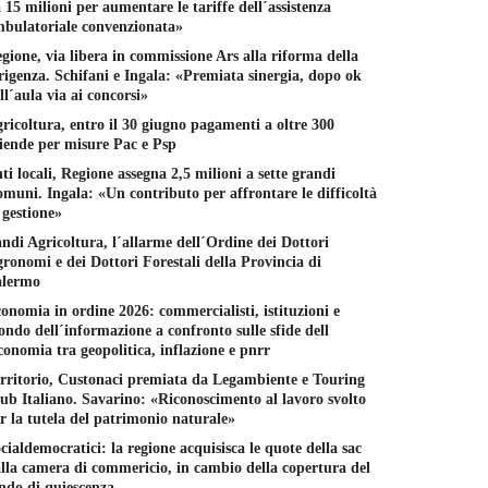
 15 milioni per aumentare le tariffe dell´assistenza
bulatoriale convenzionata»
gione, via libera in commissione Ars alla riforma della
rigenza. Schifani e Ingala: «Premiata sinergia, dopo ok
ll´aula via ai concorsi»
ricoltura, entro il 30 giugno pagamenti a oltre 300
iende per misure Pac e Psp
ti locali, Regione assegna 2,5 milioni a sette grandi
muni. Ingala: «Un contributo per affrontare le difficoltà
 gestione»
ndi Agricoltura, l´allarme dell´Ordine dei Dottori
ronomi e dei Dottori Forestali della Provincia di
alermo
onomia in ordine 2026: commercialisti, istituzioni e
ndo dell´informazione a confronto sulle sfide dell
conomia tra geopolitica, inflazione e pnrr
rritorio, Custonaci premiata da Legambiente e Touring
ub Italiano. Savarino: «Riconoscimento al lavoro svolto
r la tutela del patrimonio naturale»
cialdemocratici: la regione acquisisca le quote della sac
lla camera di commericio, in cambio della copertura del
ndo di quiescenza