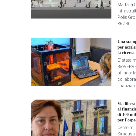
Marta, a C
Infrastrut
Polis Grou
862.40...
Una stam
per accele
la ricerca
E' stata 
BioVERVE i
affinare l
collabora
finanziame
Via libera
al finanz
di 100 mil
per l´ospe
Cento mil
Siracusa.