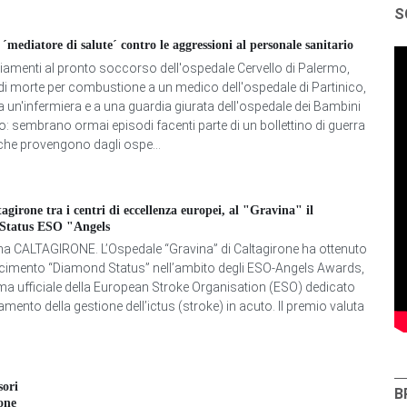
S
´mediatore di salute´ contro le aggressioni al personale sanitario
amenti al pronto soccorso dell'ospedale Cervello di Palermo,
i morte per combustione a un medico dell'ospedale di Partinico,
 un'infermiera e a una guardia giurata dell'ospedale dei Bambini
o: sembrano ormai episodi facenti parte di un bollettino di guerra
e che provengono dagli ospe...
tagirone tra i centri di eccellenza europei, al "Gravina" il
Status ESO "Angels
a CALTAGIRONE. L’Ospedale “Gravina” di Caltagirone ha ottenuto
scimento “Diamond Status” nell’ambito degli ESO-Angels Awards,
 ufficiale della European Stroke Organisation (ESO) dedicato
amento della gestione dell’ictus (stroke) in acuto. Il premio valuta
sori
B
one