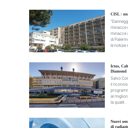
CISL : un 
"Danneggi
minacce d
minacce a
di Palerm
le notizi
Ictus, Cal
Diamond 
Salvo Con
il ricono
programma
al miglior
la qualit...
Nuovi sen
di radiazi