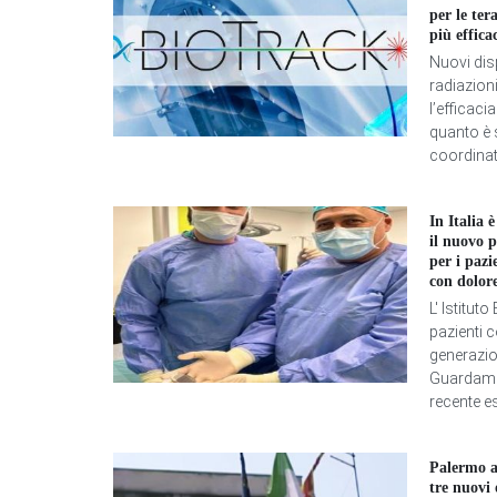
per le ter
più effica
Nuovi disp
radiazioni
l’efficaci
quanto è 
coordinat
In Italia 
il nuovo 
per i pazi
con dolor
L' Istitut
pazienti 
generazion
Guardamagn
recente es
Palermo 
tre nuovi 