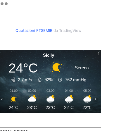
Quotazioni FTSEMIB
da TradingView
Sicily
24°C
Sereno
2.7 m/s
92%
762
mmHg
01:00
02:00
03:00
04:00
05:00
06:00
07:00
‹
›
24°C
23°C
23°C
22°C
22°C
22°C
23°C