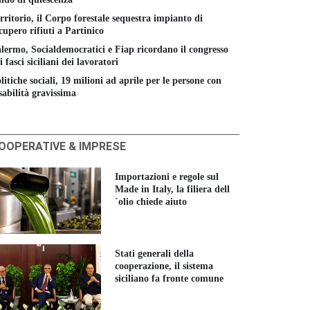
rritorio, il Corpo forestale sequestra impianto di
cupero rifiuti a Partinico
lermo, Socialdemocratici e Fiap ricordano il congresso
i fasci siciliani dei lavoratori
litiche sociali, 19 milioni ad aprile per le persone con
sabilità gravissima
OOPERATIVE & IMPRESE
Importazioni e regole sul
Made in Italy, la filiera dell
´olio chiede aiuto
Stati generali della
cooperazione, il sistema
siciliano fa fronte comune