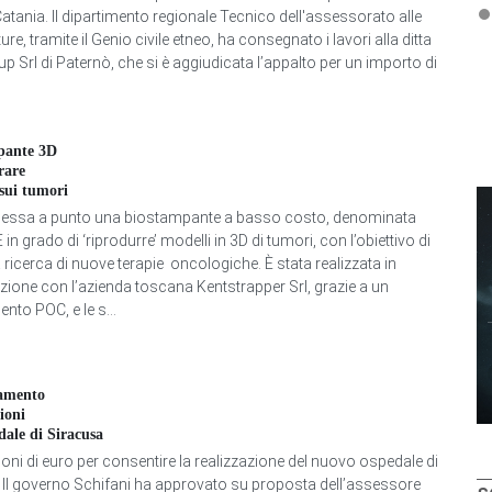
atania. Il dipartimento regionale Tecnico dell'assessorato alle
ture, tramite il Genio civile etneo, ha consegnato i lavori alla ditta
p Srl di Paternò, che si è aggiudicata l’appalto per un importo di
pante 3D
rare
 sui tumori
messa a punto una biostampante a basso costo, denominata
n grado di ‘riprodurre’ modelli in 3D di tumori, con l’obiettivo di
a ricerca di nuove terapie oncologiche. È stata realizzata in
zione con l’azienda toscana Kentstrapper Srl, grazie a un
nto POC, e le s...
iamento
ioni
dale di Siracusa
ioni di euro per consentire la realizzazione del nuovo ospedale di
 Il governo Schifani ha approvato su proposta dell’assessore