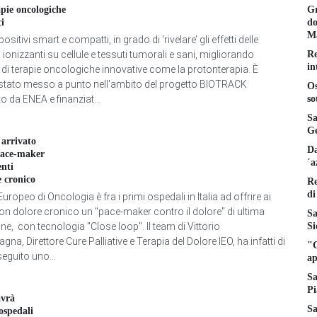
Gr
apie oncologiche
do
ci
Ma
ositivi smart e compatti, in grado di ‘rivelare’ gli effetti delle
Re
 ionizzanti su cellule e tessuti tumorali e sani, migliorando
in
a di terapie oncologiche innovative come la protonterapia. È
stato messo a punto nell'ambito del progetto BIOTRACK
Os
so
o da ENEA e finanziat...
Sa
Ge
è arrivato
Da
pace-maker
´a
enti
e cronico
Re
di
o Europeo di Oncologia è fra i primi ospedali in Italia ad offrire ai
con dolore cronico un "pace-maker contro il dolore" di ultima
Sa
Si
e, con tecnologia "Close loop". Il team di Vittorio
a, Direttore Cure Palliative e Terapia del Dolore IEO, ha infatti di
"C
eguito uno...
ap
Sa
Pi
avrà
Sa
ospedali