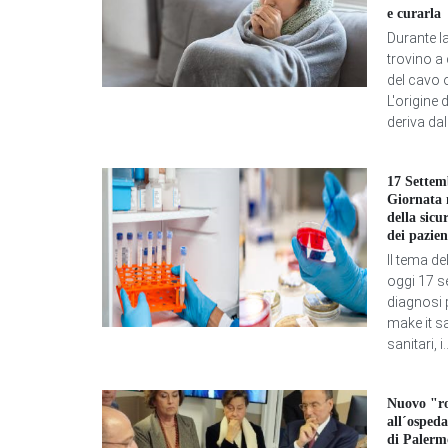
e curarla
Durante la
trovino a
del cavo 
L'origine 
deriva dall
17 Settem
Giornata 
della sicu
dei pazien
Il tema de
oggi 17 s
diagnosi p
make it sa
sanitari, i..
Nuovo "r
all´ospeda
di Palerm