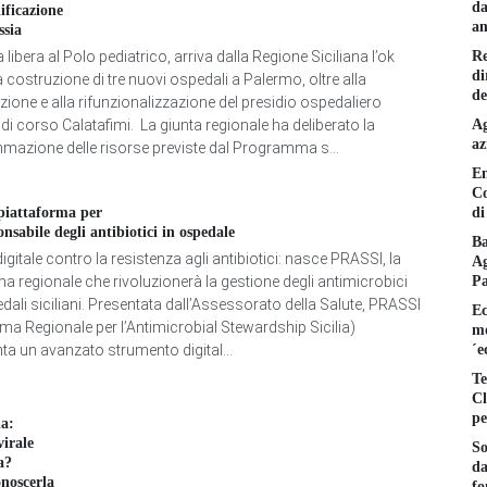
da
lificazione
am
ssia
Re
a libera al Polo pediatrico, arriva dalla Regione Siciliana l’ok
di
 costruzione di tre nuovi ospedali a Palermo, oltre alla
de
azione e alla rifunzionalizzazione del presidio ospedaliero
Ag
di corso Calatafimi. La giunta regionale ha deliberato la
az
mazione delle risorse previste dal Programma s...
En
Co
di
iattaforma per
onsabile degli antibiotici in ospedale
Ba
gitale contro la resistenza agli antibiotici: nasce PRASSI, la
Ag
P
ma regionale che rivoluzionerà la gestione degli antimicrobici
dali siciliani. Presentata dall’Assessorato della Salute, PRASSI
Ec
rma Regionale per l’Antimicrobial Stewardship Sicilia)
mo
´e
ta un avanzato strumento digital...
Te
Cl
pe
la:
virale
So
a?
da
noscerla
fo