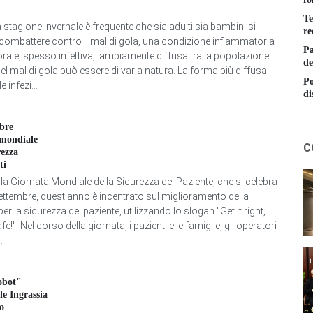
Te
 stagione invernale è frequente che sia adulti sia bambini si
re
 combattere contro il mal di gola, una condizione infiammatoria
Pa
orale, spesso infettiva, ampiamente diffusa tra la popolazione.
de
del mal di gola può essere di varia natura. La forma più diffusa
Po
e infezi...
di
bre
mondiale
C
rezza
ti
lla Giornata Mondiale della Sicurezza del Paziente, che si celebra
ettembre, quest'anno è incentrato sul miglioramento della
er la sicurezza del paziente, utilizzando lo slogan "Get it right,
fe!". Nel corso della giornata, i pazienti e le famiglie, gli operatori
.
obot"
le Ingrassia
o