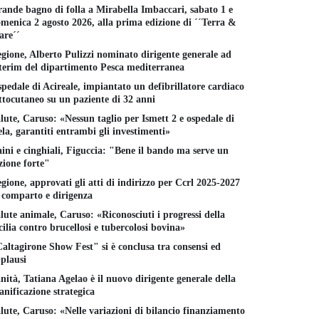
ande bagno di folla a Mirabella Imbaccari, sabato 1 e
menica 2 agosto 2026, alla prima edizione di ´´Terra &
re´´
gione, Alberto Pulizzi nominato dirigente generale ad
terim del dipartimento Pesca mediterranea
pedale di Acireale, impiantato un defibrillatore cardiaco
ttocutaneo su un paziente di 32 anni
lute, Caruso: «Nessun taglio per Ismett 2 e ospedale di
la, garantiti entrambi gli investimenti»
ini e cinghiali, Figuccia: "Bene il bando ma serve un
zione forte"
gione, approvati gli atti di indirizzo per Ccrl 2025-2027
 comparto e dirigenza
lute animale, Caruso: «Riconosciuti i progressi della
cilia contro brucellosi e tubercolosi bovina»
altagirone Show Fest" si è conclusa tra consensi ed
plausi
nità, Tatiana Agelao è il nuovo dirigente generale della
anificazione strategica
lute, Caruso: «Nelle variazioni di bilancio finanziamento