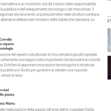
i stamattina è un momento che dà il senso della responsabilità
ità pubblica e dell’adeguamento tecnologico dei macchinari. Il
egionale sta lavorando al potenziamento delle strutture sanitarie,
i attende la delibera del ministero della Salute che stanzierà, su
L
Cervello
o reparto
atologia
razione del reparto ristrutturato di Oncoematologia all'ospedale
è certamente una tappa molto importante che dimostra la volontà
no Schifani di apportare innovazioni tecnologiche e strutturali
tà pubblica in Sicilia per garantire ai cittadini una risposta
 senza la nece...
vviati
ella piazza
anta Marta
 alla realizzazione della piazza nell’area dell’ex ospedale Santa