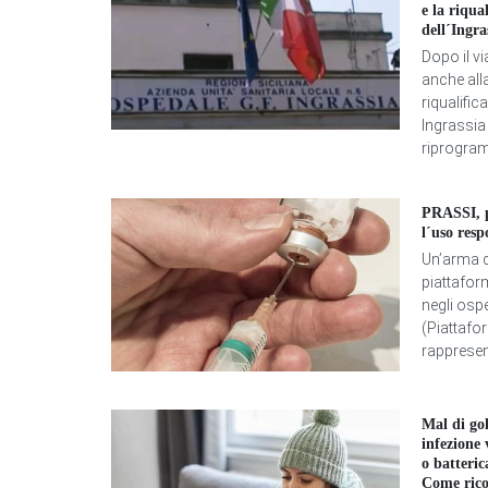
e la riqua
dell´Ingra
Dopo il vi
anche alla
riqualific
Ingrassia 
riprogram
PRASSI, p
l´uso resp
Un’arma di
piattafor
negli ospe
(Piattafo
rappresen
Mal di go
infezione 
o batteric
Come rico