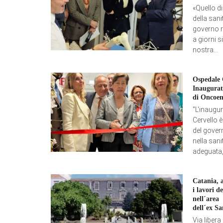
«Quello d
della san
governo r
a giorni s
nostra...
Ospedale 
Inaugurat
di Oncoem
"L'inaugu
Cervello 
del gover
nella sani
adeguata,
Catania, a
i lavori d
nell´area
dell´ex S
Via libera