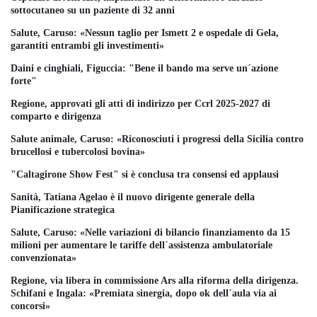
sottocutaneo su un paziente di 32 anni
Salute, Caruso: «Nessun taglio per Ismett 2 e ospedale di Gela,
garantiti entrambi gli investimenti»
Daini e cinghiali, Figuccia: "Bene il bando ma serve un´azione
forte"
Regione, approvati gli atti di indirizzo per Ccrl 2025-2027 di
comparto e dirigenza
Salute animale, Caruso: «Riconosciuti i progressi della Sicilia contro
brucellosi e tubercolosi bovina»
"Caltagirone Show Fest" si è conclusa tra consensi ed applausi
Sanità, Tatiana Agelao è il nuovo dirigente generale della
Pianificazione strategica
Salute, Caruso: «Nelle variazioni di bilancio finanziamento da 15
milioni per aumentare le tariffe dell´assistenza ambulatoriale
convenzionata»
Regione, via libera in commissione Ars alla riforma della dirigenza.
Schifani e Ingala: «Premiata sinergia, dopo ok dell´aula via ai
concorsi»