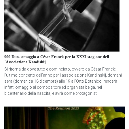
900 Duo- omaggio a César Franck per la XXXI stagione dell
´Associazione Kandiskij
Si ritorna da dove tutto è cominciato, ovvero da César Franck:
l’ultimo concerto dell’anno per l’associazione Kandinskij, domani
sera (domenica 18 dicembre) alle 19 all’Orto Botanico, renderà
infatti omaggio al compositore ed organista belga, nel
bicentenario della nascita, e avrà come protagonist...