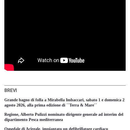
BREVI
Grande bagno di folla a Mirabella Imbaccari, sabato 1 e domenica 2
agosto 2026, alla prima edizione di ´´Terra & Mare´´
Regione, Alberto Pulizzi nominato dirigente generale ad interim del
dipartimento Pesca mediterranea
Ospedale di Acireale, impiantato un defibrillatore cardiaco