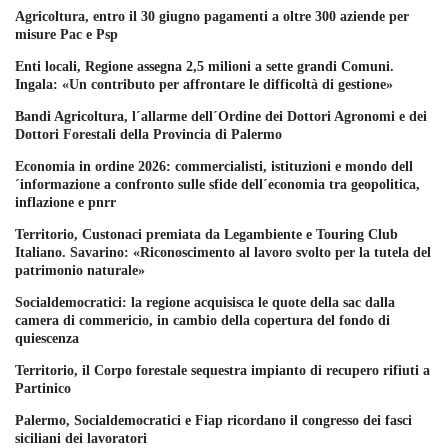
Agricoltura, entro il 30 giugno pagamenti a oltre 300 aziende per
misure Pac e Psp
Enti locali, Regione assegna 2,5 milioni a sette grandi Comuni.
Ingala: «Un contributo per affrontare le difficoltà di gestione»
Bandi Agricoltura, l´allarme dell´Ordine dei Dottori Agronomi e dei
Dottori Forestali della Provincia di Palermo
Economia in ordine 2026: commercialisti, istituzioni e mondo dell
´informazione a confronto sulle sfide dell´economia tra geopolitica,
inflazione e pnrr
Territorio, Custonaci premiata da Legambiente e Touring Club
Italiano. Savarino: «Riconoscimento al lavoro svolto per la tutela del
patrimonio naturale»
Socialdemocratici: la regione acquisisca le quote della sac dalla
camera di commericio, in cambio della copertura del fondo di
quiescenza
Territorio, il Corpo forestale sequestra impianto di recupero rifiuti a
Partinico
Palermo, Socialdemocratici e Fiap ricordano il congresso dei fasci
siciliani dei lavoratori