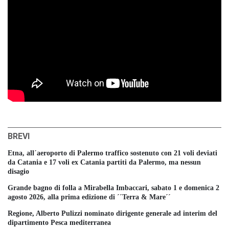
BREVI
Etna, all´aeroporto di Palermo traffico sostenuto con 21 voli deviati
da Catania e 17 voli ex Catania partiti da Palermo, ma nessun
disagio
Grande bagno di folla a Mirabella Imbaccari, sabato 1 e domenica 2
agosto 2026, alla prima edizione di ´´Terra & Mare´´
Regione, Alberto Pulizzi nominato dirigente generale ad interim del
dipartimento Pesca mediterranea