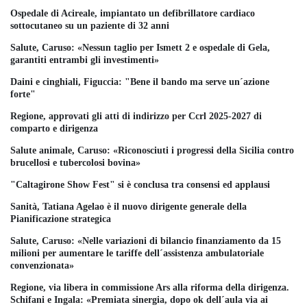
Ospedale di Acireale, impiantato un defibrillatore cardiaco
sottocutaneo su un paziente di 32 anni
Salute, Caruso: «Nessun taglio per Ismett 2 e ospedale di Gela,
garantiti entrambi gli investimenti»
Daini e cinghiali, Figuccia: "Bene il bando ma serve un´azione
forte"
Regione, approvati gli atti di indirizzo per Ccrl 2025-2027 di
comparto e dirigenza
Salute animale, Caruso: «Riconosciuti i progressi della Sicilia contro
brucellosi e tubercolosi bovina»
"Caltagirone Show Fest" si è conclusa tra consensi ed applausi
Sanità, Tatiana Agelao è il nuovo dirigente generale della
Pianificazione strategica
Salute, Caruso: «Nelle variazioni di bilancio finanziamento da 15
milioni per aumentare le tariffe dell´assistenza ambulatoriale
convenzionata»
Regione, via libera in commissione Ars alla riforma della dirigenza.
Schifani e Ingala: «Premiata sinergia, dopo ok dell´aula via ai