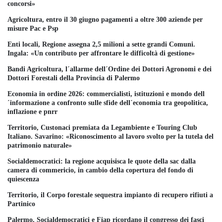
concorsi»
Agricoltura, entro il 30 giugno pagamenti a oltre 300 aziende per
misure Pac e Psp
Enti locali, Regione assegna 2,5 milioni a sette grandi Comuni.
Ingala: «Un contributo per affrontare le difficoltà di gestione»
Bandi Agricoltura, l´allarme dell´Ordine dei Dottori Agronomi e dei
Dottori Forestali della Provincia di Palermo
Economia in ordine 2026: commercialisti, istituzioni e mondo dell
´informazione a confronto sulle sfide dell´economia tra geopolitica,
inflazione e pnrr
Territorio, Custonaci premiata da Legambiente e Touring Club
Italiano. Savarino: «Riconoscimento al lavoro svolto per la tutela del
patrimonio naturale»
Socialdemocratici: la regione acquisisca le quote della sac dalla
camera di commericio, in cambio della copertura del fondo di
quiescenza
Territorio, il Corpo forestale sequestra impianto di recupero rifiuti a
Partinico
Palermo, Socialdemocratici e Fiap ricordano il congresso dei fasci