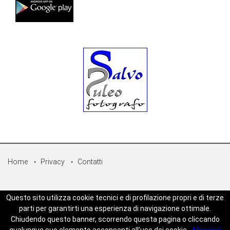
Home
Privacy
Contatti
© Copyright 2026 - Sicilpress Publisher soc.coop - P.Iva:
Questo sito utilizza cookie tecnici e di profilazione propri e di terze
07050860829 - WEBSICILIANEWS è una testata registrata - Aut. del
parti per garantirti una esperienza di navigazione ottimale.
tribunale di Palermo n.5 del 18/05/2023 - Direttore Responsabile
Chiudendo questo banner, scorrendo questa pagina o cliccando
Joseph Zambito - Powered by
Mt-Web Agency