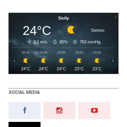
Sicily
24°C
Sereno
1.1 m/s
85%
763
mmHg
00:00
01:00
02:00
03:00
04:00
05:00
‹
›
24°C
24°C
24°C
23°C
23°C
23°C
SOCIAL MEDIA