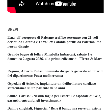
BREVI
Etna, all´aeroporto di Palermo traffico sostenuto con 21 voli
deviati da Catania e 17 voli ex Catania partiti da Palermo, ma
nessun disagio
Grande bagno di folla a Mirabella Imbaccari, sabato 1 e
domenica 2 agosto 2026, alla prima edizione di ´´Terra & Mare
´´
Regione, Alberto Pulizzi nominato dirigente generale ad interim
del dipartimento Pesca mediterranea
Ospedale di Acireale, impiantato un defibrillatore cardiaco
sottocutaneo su un paziente di 32 anni
Salute, Caruso: «Nessun taglio per Ismett 2 e ospedale di Gela,
garantiti entrambi gli investimenti»
Daini e cinghiali, Figuccia: "Bene il bando ma serve un´azione