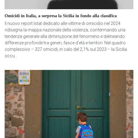
Omicidi in Italia, a sorpresa la Sicilia in fondo alla classifica
Il nuovo report Istat dedicato alle vittime di omicidio nel 2024
ridisegna la mappa nazionale della violenza, confermando una
tendenza generale alla diminuzione del fenomeno e delineando
differenze profonde tra generi, fasce d’età e territori. Nel quadro
complessivo – 327 omicidi, in calo del 2,1% sul 2023 – la Sicilia
occu...