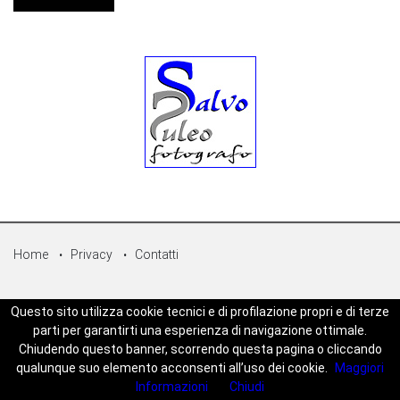
Home
Privacy
Contatti
© Copyright 2026 - Sicilpress Publisher soc.coop - P.Iva:
Questo sito utilizza cookie tecnici e di profilazione propri e di terze
07050860829 - WEBSICILIANEWS è una testata registrata - Aut. del
parti per garantirti una esperienza di navigazione ottimale.
tribunale di Palermo n.5 del 18/05/2023 - Direttore Responsabile
Chiudendo questo banner, scorrendo questa pagina o cliccando
Joseph Zambito - Powered by
Mt-Web Agency
qualunque suo elemento acconsenti all’uso dei cookie.
Maggiori
Informazioni
Chiudi