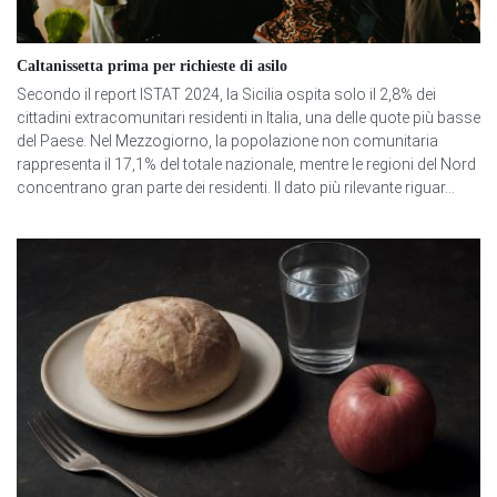
Caltanissetta prima per richieste di asilo
Secondo il report ISTAT 2024, la Sicilia ospita solo il 2,8% dei
cittadini extracomunitari residenti in Italia, una delle quote più basse
del Paese. Nel Mezzogiorno, la popolazione non comunitaria
rappresenta il 17,1% del totale nazionale, mentre le regioni del Nord
concentrano gran parte dei residenti. Il dato più rilevante riguar...