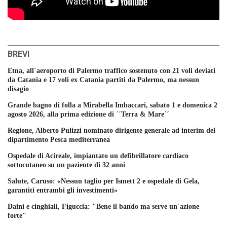
BREVI
Etna, all´aeroporto di Palermo traffico sostenuto con 21 voli deviati
da Catania e 17 voli ex Catania partiti da Palermo, ma nessun
disagio
Grande bagno di folla a Mirabella Imbaccari, sabato 1 e domenica 2
agosto 2026, alla prima edizione di ´´Terra & Mare´´
Regione, Alberto Pulizzi nominato dirigente generale ad interim del
dipartimento Pesca mediterranea
Ospedale di Acireale, impiantato un defibrillatore cardiaco
sottocutaneo su un paziente di 32 anni
Salute, Caruso: «Nessun taglio per Ismett 2 e ospedale di Gela,
garantiti entrambi gli investimenti»
Daini e cinghiali, Figuccia: "Bene il bando ma serve un´azione
forte"