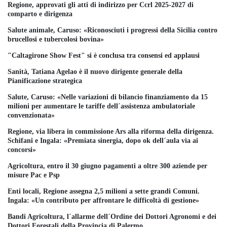
Regione, approvati gli atti di indirizzo per Ccrl 2025-2027 di
comparto e dirigenza
Salute animale, Caruso: «Riconosciuti i progressi della Sicilia contro
brucellosi e tubercolosi bovina»
"Caltagirone Show Fest" si è conclusa tra consensi ed applausi
Sanità, Tatiana Agelao è il nuovo dirigente generale della
Pianificazione strategica
Salute, Caruso: «Nelle variazioni di bilancio finanziamento da 15
milioni per aumentare le tariffe dell´assistenza ambulatoriale
convenzionata»
Regione, via libera in commissione Ars alla riforma della dirigenza.
Schifani e Ingala: «Premiata sinergia, dopo ok dell´aula via ai
concorsi»
Agricoltura, entro il 30 giugno pagamenti a oltre 300 aziende per
misure Pac e Psp
Enti locali, Regione assegna 2,5 milioni a sette grandi Comuni.
Ingala: «Un contributo per affrontare le difficoltà di gestione»
Bandi Agricoltura, l´allarme dell´Ordine dei Dottori Agronomi e dei
Dottori Forestali della Provincia di Palermo