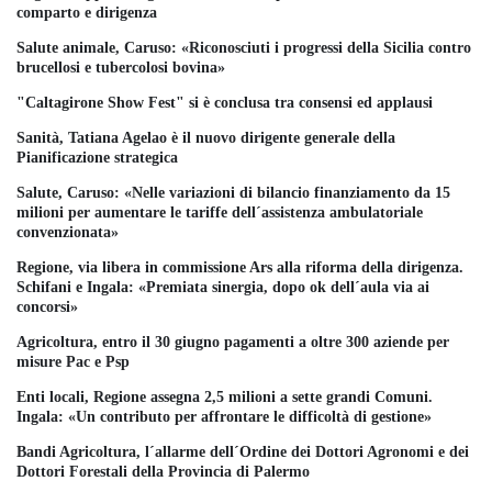
comparto e dirigenza
Salute animale, Caruso: «Riconosciuti i progressi della Sicilia contro
brucellosi e tubercolosi bovina»
"Caltagirone Show Fest" si è conclusa tra consensi ed applausi
Sanità, Tatiana Agelao è il nuovo dirigente generale della
Pianificazione strategica
Salute, Caruso: «Nelle variazioni di bilancio finanziamento da 15
milioni per aumentare le tariffe dell´assistenza ambulatoriale
convenzionata»
Regione, via libera in commissione Ars alla riforma della dirigenza.
Schifani e Ingala: «Premiata sinergia, dopo ok dell´aula via ai
concorsi»
Agricoltura, entro il 30 giugno pagamenti a oltre 300 aziende per
misure Pac e Psp
Enti locali, Regione assegna 2,5 milioni a sette grandi Comuni.
Ingala: «Un contributo per affrontare le difficoltà di gestione»
Bandi Agricoltura, l´allarme dell´Ordine dei Dottori Agronomi e dei
Dottori Forestali della Provincia di Palermo