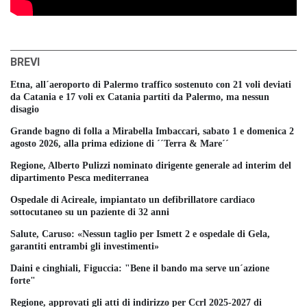
BREVI
Etna, all´aeroporto di Palermo traffico sostenuto con 21 voli deviati
da Catania e 17 voli ex Catania partiti da Palermo, ma nessun
disagio
Grande bagno di folla a Mirabella Imbaccari, sabato 1 e domenica 2
agosto 2026, alla prima edizione di ´´Terra & Mare´´
Regione, Alberto Pulizzi nominato dirigente generale ad interim del
dipartimento Pesca mediterranea
Ospedale di Acireale, impiantato un defibrillatore cardiaco
sottocutaneo su un paziente di 32 anni
Salute, Caruso: «Nessun taglio per Ismett 2 e ospedale di Gela,
garantiti entrambi gli investimenti»
Daini e cinghiali, Figuccia: "Bene il bando ma serve un´azione
forte"
Regione, approvati gli atti di indirizzo per Ccrl 2025-2027 di