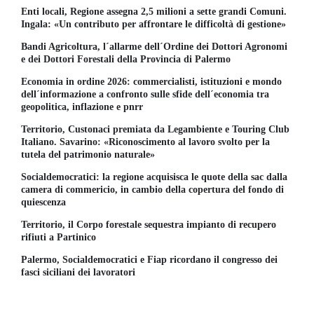
Enti locali, Regione assegna 2,5 milioni a sette grandi Comuni.
Ingala: «Un contributo per affrontare le difficoltà di gestione»
Bandi Agricoltura, l´allarme dell´Ordine dei Dottori Agronomi
e dei Dottori Forestali della Provincia di Palermo
Economia in ordine 2026: commercialisti, istituzioni e mondo
dell´informazione a confronto sulle sfide dell´economia tra
geopolitica, inflazione e pnrr
Territorio, Custonaci premiata da Legambiente e Touring Club
Italiano. Savarino: «Riconoscimento al lavoro svolto per la
tutela del patrimonio naturale»
Socialdemocratici: la regione acquisisca le quote della sac dalla
camera di commericio, in cambio della copertura del fondo di
quiescenza
Territorio, il Corpo forestale sequestra impianto di recupero
rifiuti a Partinico
Palermo, Socialdemocratici e Fiap ricordano il congresso dei
fasci siciliani dei lavoratori