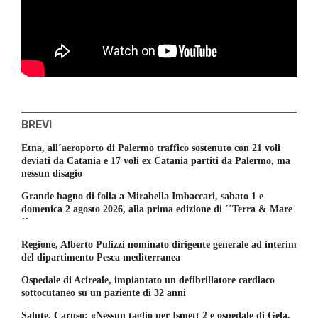
BREVI
Etna, all´aeroporto di Palermo traffico sostenuto con 21 voli
deviati da Catania e 17 voli ex Catania partiti da Palermo, ma
nessun disagio
Grande bagno di folla a Mirabella Imbaccari, sabato 1 e
domenica 2 agosto 2026, alla prima edizione di ´´Terra & Mare
´´
Regione, Alberto Pulizzi nominato dirigente generale ad interim
del dipartimento Pesca mediterranea
Ospedale di Acireale, impiantato un defibrillatore cardiaco
sottocutaneo su un paziente di 32 anni
Salute, Caruso: «Nessun taglio per Ismett 2 e ospedale di Gela,