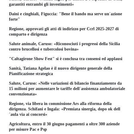
garantiti entrambi gli investimenti»
Daini e cinghiali, Figuccia: "Bene il bando ma serve un´azione
forte"
Regione, approvati gli atti di indirizzo per Ccrl 2025-2027 di
comparto e dirigenza
Salute animale, Caruso: «Riconosciuti i progressi della Sicilia
contro brucellosi e tubercolosi bovina»
"Caltagirone Show Fest" si è conclusa tra consensi ed applausi
Sanità, Tatiana Agelao è il nuovo dirigente generale della
Pianificazione strategica
Salute, Caruso: «Nelle variazioni di bilancio finanziamento da
15 milioni per aumentare le tariffe dell´assistenza ambulatoriale
convenzionata»
Regione, via libera in commissione Ars alla riforma della
dirigenza. Schifani e Ingala: «Premiata sinergia, dopo ok dell
´aula via ai concorsi»
Agricoltura, entro il 30 giugno pagamenti a oltre 300 aziende
per misure Pac e Psp