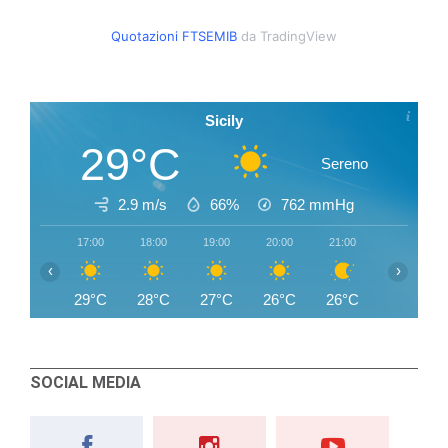
Quotazioni FTSEMIB
da TradingView
Sicily
29°C
Sereno
2.9 m/s
66%
762
mmHg
17:00
18:00
19:00
20:00
21:00
22:00
‹
›
29°C
28°C
27°C
26°C
26°C
25°C
SOCIAL MEDIA