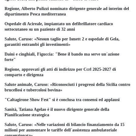
Regione, Alberto Pulizzi nominato dirigente generale ad interim del
dipartimento Pesca mediterranea
Ospedale di Acireale, impiantato un defibrillatore cardiaco
sottocutaneo su un paziente di 32 anni
Salute, Caruso: «Nessun taglio per Ismett 2 e ospedale di Gela,
garantiti entrambi gli investimenti»
Daini e cinghiali, Figuccia: "Bene il bando ma serve un´azione
forte"
Regione, approvati gli atti di indirizzo per Ccrl 2025-2027 di
comparto e dirigenza
Salute animale, Caruso: «Riconosciuti i progressi della Sicilia contro
brucellosi e tubercolosi bovina»
"Caltagirone Show Fest" si è conclusa tra consensi ed applausi
Sanità, Tatiana Agelao è il nuovo dirigente generale della
Pianificazione strategica
Salute, Caruso: «Nelle variazioni di bilancio finanziamento da 15
milioni per aumentare le tariffe dell´assistenza ambulatoriale
convenzionata»