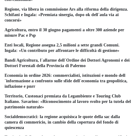
Regione, via libera in commissione Ars alla riforma della dirigenza.
Schifani e Ingala: «Premiata sinergia, dopo ok dell´aula via ai
concorsi»
Agricoltura, entro il 30 giugno pagamenti a oltre 300 aziende per
misure Pac e Psp
Enti locali, Regione assegna 2,5 milioni a sette grandi Comuni.
Ingala: «Un contributo per affrontare le difficoltà di gestione»
Bandi Agricoltura, l´allarme dell´Ordine dei Dottori Agronomi e dei
Dottori Forestali della Provincia di Palermo
Economia in ordine 2026: commercialisti, istituzioni e mondo dell
´informazione a confronto sulle sfide dell´economia tra geopolitica,
inflazione e pnrr
Territorio, Custonaci premiata da Legambiente e Touring Club
Italiano. Savarino: «Riconoscimento al lavoro svolto per la tutela del
patrimonio naturale»
Socialdemocratici: la regione acquisisca le quote della sac dalla
camera di commericio, in cambio della copertura del fondo di
quiescenza