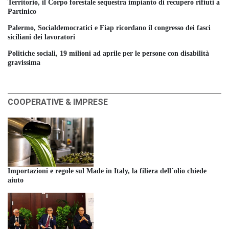
Territorio, il Corpo forestale sequestra impianto di recupero rifiuti a
Partinico
Palermo, Socialdemocratici e Fiap ricordano il congresso dei fasci
siciliani dei lavoratori
Politiche sociali, 19 milioni ad aprile per le persone con disabilità
gravissima
COOPERATIVE & IMPRESE
Importazioni e regole sul Made in Italy, la filiera dell´olio chiede
aiuto