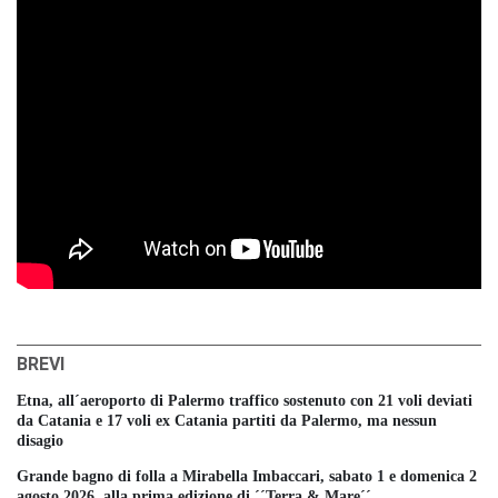
BREVI
Etna, all´aeroporto di Palermo traffico sostenuto con 21 voli deviati
da Catania e 17 voli ex Catania partiti da Palermo, ma nessun
disagio
Grande bagno di folla a Mirabella Imbaccari, sabato 1 e domenica 2
agosto 2026, alla prima edizione di ´´Terra & Mare´´