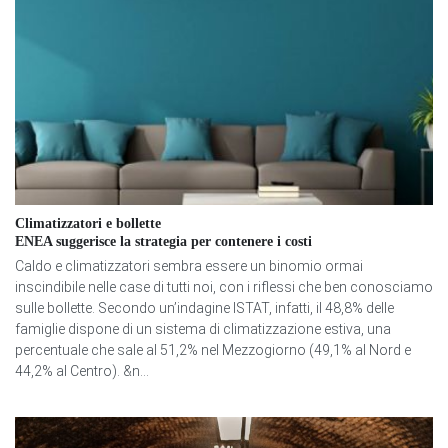
Climatizzatori e bollette
ENEA suggerisce la strategia per contenere i costi
Caldo e climatizzatori sembra essere un binomio ormai
inscindibile nelle case di tutti noi, con i riflessi che ben conosciamo
sulle bollette. Secondo un’indagine ISTAT, infatti, il 48,8% delle
famiglie dispone di un sistema di climatizzazione estiva, una
percentuale che sale al 51,2% nel Mezzogiorno (49,1% al Nord e
44,2% al Centro). &n...