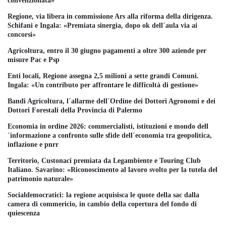
convenzionata»
Regione, via libera in commissione Ars alla riforma della dirigenza.
Schifani e Ingala: «Premiata sinergia, dopo ok dell´aula via ai
concorsi»
Agricoltura, entro il 30 giugno pagamenti a oltre 300 aziende per
misure Pac e Psp
Enti locali, Regione assegna 2,5 milioni a sette grandi Comuni.
Ingala: «Un contributo per affrontare le difficoltà di gestione»
Bandi Agricoltura, l´allarme dell´Ordine dei Dottori Agronomi e dei
Dottori Forestali della Provincia di Palermo
Economia in ordine 2026: commercialisti, istituzioni e mondo dell
´informazione a confronto sulle sfide dell´economia tra geopolitica,
inflazione e pnrr
Territorio, Custonaci premiata da Legambiente e Touring Club
Italiano. Savarino: «Riconoscimento al lavoro svolto per la tutela del
patrimonio naturale»
Socialdemocratici: la regione acquisisca le quote della sac dalla
camera di commericio, in cambio della copertura del fondo di
quiescenza