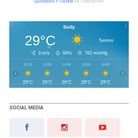
Quotazioni FTSEMIB
da TradingView
Sicily
29°C
Sereno
3 m/s
66%
762
mmHg
12:00
13:00
14:00
15:00
16:00
17:00
‹
›
29°C
29°C
29°C
29°C
29°C
29°C
SOCIAL MEDIA