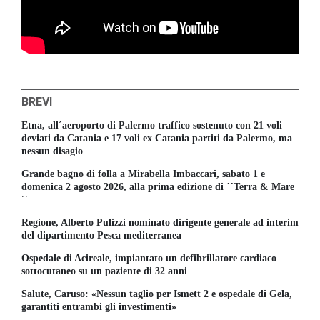
BREVI
Etna, all´aeroporto di Palermo traffico sostenuto con 21 voli
deviati da Catania e 17 voli ex Catania partiti da Palermo, ma
nessun disagio
Grande bagno di folla a Mirabella Imbaccari, sabato 1 e
domenica 2 agosto 2026, alla prima edizione di ´´Terra & Mare
´´
Regione, Alberto Pulizzi nominato dirigente generale ad interim
del dipartimento Pesca mediterranea
Ospedale di Acireale, impiantato un defibrillatore cardiaco
sottocutaneo su un paziente di 32 anni
Salute, Caruso: «Nessun taglio per Ismett 2 e ospedale di Gela,
garantiti entrambi gli investimenti»