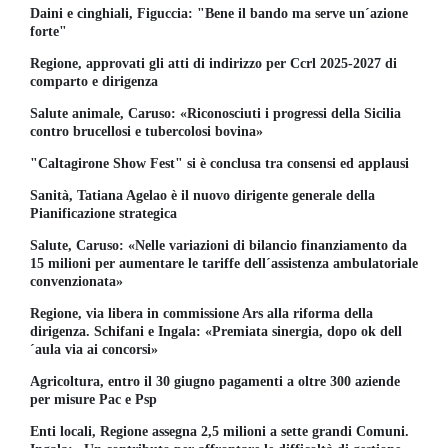
Daini e cinghiali, Figuccia: "Bene il bando ma serve un´azione
forte"
Regione, approvati gli atti di indirizzo per Ccrl 2025-2027 di
comparto e dirigenza
Salute animale, Caruso: «Riconosciuti i progressi della Sicilia
contro brucellosi e tubercolosi bovina»
"Caltagirone Show Fest" si è conclusa tra consensi ed applausi
Sanità, Tatiana Agelao è il nuovo dirigente generale della
Pianificazione strategica
Salute, Caruso: «Nelle variazioni di bilancio finanziamento da
15 milioni per aumentare le tariffe dell´assistenza ambulatoriale
convenzionata»
Regione, via libera in commissione Ars alla riforma della
dirigenza. Schifani e Ingala: «Premiata sinergia, dopo ok dell
´aula via ai concorsi»
Agricoltura, entro il 30 giugno pagamenti a oltre 300 aziende
per misure Pac e Psp
Enti locali, Regione assegna 2,5 milioni a sette grandi Comuni.