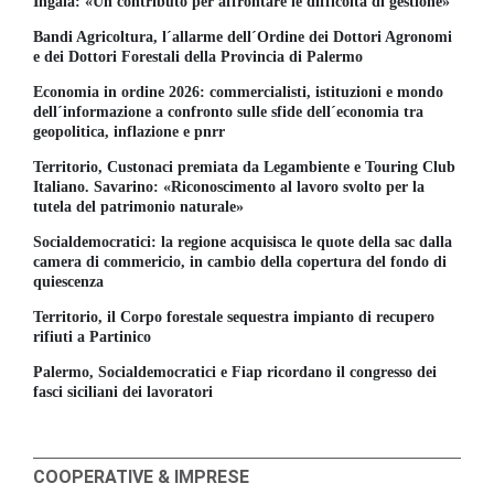
Ingala: «Un contributo per affrontare le difficoltà di gestione»
Bandi Agricoltura, l´allarme dell´Ordine dei Dottori Agronomi
e dei Dottori Forestali della Provincia di Palermo
Economia in ordine 2026: commercialisti, istituzioni e mondo
dell´informazione a confronto sulle sfide dell´economia tra
geopolitica, inflazione e pnrr
Territorio, Custonaci premiata da Legambiente e Touring Club
Italiano. Savarino: «Riconoscimento al lavoro svolto per la
tutela del patrimonio naturale»
Socialdemocratici: la regione acquisisca le quote della sac dalla
camera di commericio, in cambio della copertura del fondo di
quiescenza
Territorio, il Corpo forestale sequestra impianto di recupero
rifiuti a Partinico
Palermo, Socialdemocratici e Fiap ricordano il congresso dei
fasci siciliani dei lavoratori
COOPERATIVE & IMPRESE