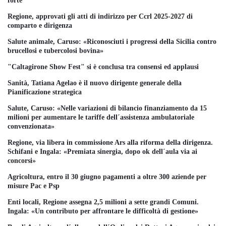
forte"
Regione, approvati gli atti di indirizzo per Ccrl 2025-2027 di
comparto e dirigenza
Salute animale, Caruso: «Riconosciuti i progressi della Sicilia contro
brucellosi e tubercolosi bovina»
"Caltagirone Show Fest" si è conclusa tra consensi ed applausi
Sanità, Tatiana Agelao è il nuovo dirigente generale della
Pianificazione strategica
Salute, Caruso: «Nelle variazioni di bilancio finanziamento da 15
milioni per aumentare le tariffe dell´assistenza ambulatoriale
convenzionata»
Regione, via libera in commissione Ars alla riforma della dirigenza.
Schifani e Ingala: «Premiata sinergia, dopo ok dell´aula via ai
concorsi»
Agricoltura, entro il 30 giugno pagamenti a oltre 300 aziende per
misure Pac e Psp
Enti locali, Regione assegna 2,5 milioni a sette grandi Comuni.
Ingala: «Un contributo per affrontare le difficoltà di gestione»