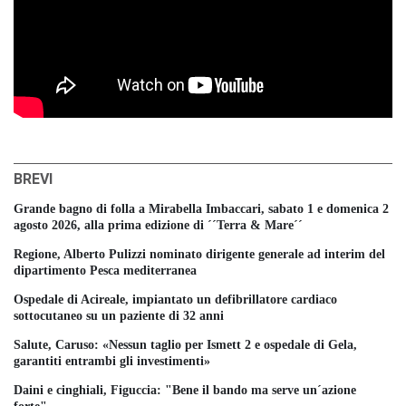
BREVI
Grande bagno di folla a Mirabella Imbaccari, sabato 1 e domenica 2
agosto 2026, alla prima edizione di ´´Terra & Mare´´
Regione, Alberto Pulizzi nominato dirigente generale ad interim del
dipartimento Pesca mediterranea
Ospedale di Acireale, impiantato un defibrillatore cardiaco
sottocutaneo su un paziente di 32 anni
Salute, Caruso: «Nessun taglio per Ismett 2 e ospedale di Gela,
garantiti entrambi gli investimenti»
Daini e cinghiali, Figuccia: "Bene il bando ma serve un´azione