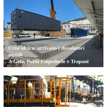
Crisi idrica: arrivano i dissalatori
mobili
A Gela, Porto Empedocle e Trapani