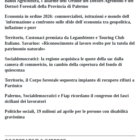
Bandi Agricoltura, l´allarme dell´Ordine dei Dottori Agronomi e dei
Dottori Forestali della Provincia di Palermo
Economia in ordine 2026: commercialisti, istituzioni e mondo dell
´informazione a confronto sulle sfide dell´economia tra geopolitica,
inflazione e pnrr
Territorio, Custonaci premiata da Legambiente e Touring Club
Italiano. Savarino: «Riconoscimento al lavoro svolto per la tutela del
patrimonio naturale»
Socialdemocratici: la regione acquisisca le quote della sac dalla
camera di commericio, in cambio della copertura del fondo di
quiescenza
Territorio, il Corpo forestale sequestra impianto di recupero rifiuti a
Partinico
Palermo, Socialdemocratici e Fiap ricordano il congresso dei fasci
siciliani dei lavoratori
Politiche sociali, 19 milioni ad aprile per le persone con disabilità
gravissima