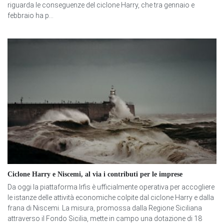
riguarda le conseguenze del ciclone Harry, che tra gennaio e
febbraio ha p...
Ciclone Harry e Niscemi, al via i contributi per le imprese
Da oggi la piattaforma Irfis è ufficialmente operativa per accogliere
le istanze delle attività economiche colpite dal ciclone Harry e dalla
frana di Niscemi. La misura, promossa dalla Regione Siciliana
attraverso il Fondo Sicilia, mette in campo una dotazione di 18