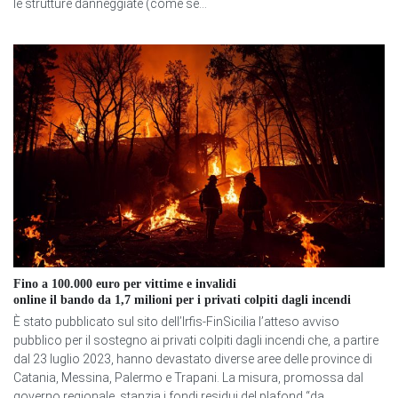
le strutture danneggiate (come se...
Fino a 100.000 euro per vittime e invalidi
online il bando da 1,7 milioni per i privati colpiti dagli incendi
È stato pubblicato sul sito dell’Irfis-FinSicilia l’atteso avviso
pubblico per il sostegno ai privati colpiti dagli incendi che, a partire
dal 23 luglio 2023, hanno devastato diverse aree delle province di
Catania, Messina, Palermo e Trapani. La misura, promossa dal
governo regionale, stanzia i fondi residui del plafond “da...