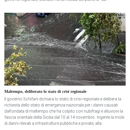
Maltempo, deliberato lo stato di crisi regionale
Il governo Schifani dichiara lo stato di crisi regionale e delibera la
richiesta dello stato di emergenza nazionale per i danni causati
dall’ondata di maltempo che ha colpito con nubifragi e alluvioni la
fascia orientale della Sicilia dal 10 al 14 novembre. Ingente la mole
di danni rilevati a infrastrutture pubbliche e private, alla ...