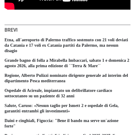
BREVI
Etna, all´aeroporto di Palermo traffico sostenuto con 21 voli deviati
da Catania e 17 voli ex Catania partiti da Palermo, ma nessun
disagio
Grande bagno di folla a Mirabella Imbaccari, sabato 1 e domenica 2
agosto 2026, alla prima edizione di ´´Terra & Mare´´
Regione, Alberto Pulizzi nominato dirigente generale ad interim del
dipartimento Pesca mediterranea
Ospedale di Acireale, impiantato un defibrillatore cardiaco
sottocutaneo su un paziente di 32 anni
Salute, Caruso: «Nessun taglio per Ismett 2 e ospedale di Gela,
garantiti entrambi gli investimenti»
Daini e cinghiali, Figuccia: "Bene il bando ma serve un´azione
forte"