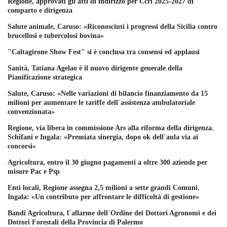
Regione, approvati gli atti di indirizzo per Ccrl 2025-2027 di
comparto e dirigenza
Salute animale, Caruso: «Riconosciuti i progressi della Sicilia contro
brucellosi e tubercolosi bovina»
"Caltagirone Show Fest" si è conclusa tra consensi ed applausi
Sanità, Tatiana Agelao è il nuovo dirigente generale della
Pianificazione strategica
Salute, Caruso: «Nelle variazioni di bilancio finanziamento da 15
milioni per aumentare le tariffe dell´assistenza ambulatoriale
convenzionata»
Regione, via libera in commissione Ars alla riforma della dirigenza.
Schifani e Ingala: «Premiata sinergia, dopo ok dell´aula via ai
concorsi»
Agricoltura, entro il 30 giugno pagamenti a oltre 300 aziende per
misure Pac e Psp
Enti locali, Regione assegna 2,5 milioni a sette grandi Comuni.
Ingala: «Un contributo per affrontare le difficoltà di gestione»
Bandi Agricoltura, l´allarme dell´Ordine dei Dottori Agronomi e dei
Dottori Forestali della Provincia di Palermo