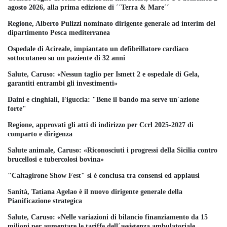
agosto 2026, alla prima edizione di ´´Terra & Mare´´
Regione, Alberto Pulizzi nominato dirigente generale ad interim del
dipartimento Pesca mediterranea
Ospedale di Acireale, impiantato un defibrillatore cardiaco
sottocutaneo su un paziente di 32 anni
Salute, Caruso: «Nessun taglio per Ismett 2 e ospedale di Gela,
garantiti entrambi gli investimenti»
Daini e cinghiali, Figuccia: "Bene il bando ma serve un´azione
forte"
Regione, approvati gli atti di indirizzo per Ccrl 2025-2027 di
comparto e dirigenza
Salute animale, Caruso: «Riconosciuti i progressi della Sicilia contro
brucellosi e tubercolosi bovina»
"Caltagirone Show Fest" si è conclusa tra consensi ed applausi
Sanità, Tatiana Agelao è il nuovo dirigente generale della
Pianificazione strategica
Salute, Caruso: «Nelle variazioni di bilancio finanziamento da 15
milioni per aumentare le tariffe dell´assistenza ambulatoriale