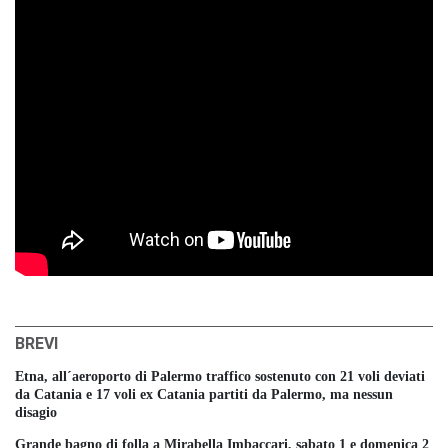
BREVI
Etna, all´aeroporto di Palermo traffico sostenuto con 21 voli deviati
da Catania e 17 voli ex Catania partiti da Palermo, ma nessun
disagio
Grande bagno di folla a Mirabella Imbaccari, sabato 1 e domenica 2