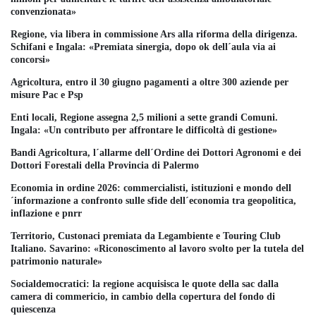
convenzionata»
Regione, via libera in commissione Ars alla riforma della dirigenza.
Schifani e Ingala: «Premiata sinergia, dopo ok dell´aula via ai
concorsi»
Agricoltura, entro il 30 giugno pagamenti a oltre 300 aziende per
misure Pac e Psp
Enti locali, Regione assegna 2,5 milioni a sette grandi Comuni.
Ingala: «Un contributo per affrontare le difficoltà di gestione»
Bandi Agricoltura, l´allarme dell´Ordine dei Dottori Agronomi e dei
Dottori Forestali della Provincia di Palermo
Economia in ordine 2026: commercialisti, istituzioni e mondo dell
´informazione a confronto sulle sfide dell´economia tra geopolitica,
inflazione e pnrr
Territorio, Custonaci premiata da Legambiente e Touring Club
Italiano. Savarino: «Riconoscimento al lavoro svolto per la tutela del
patrimonio naturale»
Socialdemocratici: la regione acquisisca le quote della sac dalla
camera di commericio, in cambio della copertura del fondo di
quiescenza