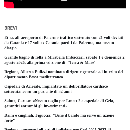
BREVI
Etna, all´aeroporto di Palermo traffico sostenuto con 21 voli deviati
da Catania e 17 voli ex Catania partiti da Palermo, ma nessun
disagio
Grande bagno di folla a Mirabella Imbaccari, sabato 1 e domenica 2
agosto 2026, alla prima edizione di ´´Terra & Mare´´
Regione, Alberto Pulizzi nominato dirigente generale ad interim del
dipartimento Pesca mediterranea
Ospedale di Acireale, impiantato un defibrillatore cardiaco
sottocutaneo su un paziente di 32 anni
Salute, Caruso: «Nessun taglio per Ismett 2 e ospedale di Gela,
garantiti entrambi gli investimenti»
Daini e cinghiali, Figuccia: "Bene il bando ma serve un´azione
forte"
Regione, approvati gli atti di indirizzo per Ccrl 2025-2027 di