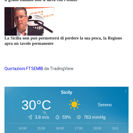
La Sicilia non può permettersi di perdere la sua pesca, la Regione
apra un tavolo permanente
Quotazioni FTSEMIB
da TradingView
Sicily
30°C
Sereno
3.8 m/s
59%
763
mmHg
14:00
15:00
16:00
17:00
18:00
19:00
2