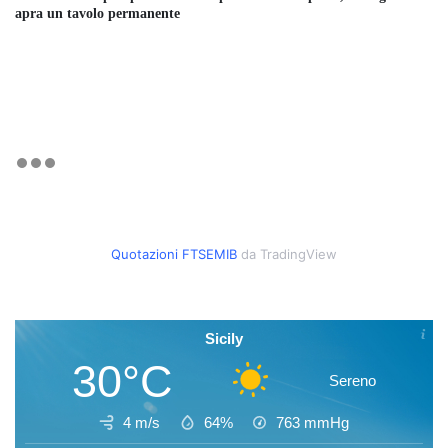
apra un tavolo permanente
Quotazioni FTSEMIB
da TradingView
Sicily
30°C
Sereno
4 m/s
64%
763
mmHg