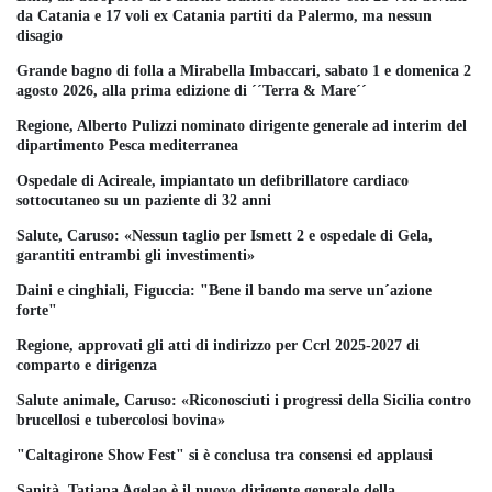
da Catania e 17 voli ex Catania partiti da Palermo, ma nessun
disagio
Grande bagno di folla a Mirabella Imbaccari, sabato 1 e domenica 2
agosto 2026, alla prima edizione di ´´Terra & Mare´´
Regione, Alberto Pulizzi nominato dirigente generale ad interim del
dipartimento Pesca mediterranea
Ospedale di Acireale, impiantato un defibrillatore cardiaco
sottocutaneo su un paziente di 32 anni
Salute, Caruso: «Nessun taglio per Ismett 2 e ospedale di Gela,
garantiti entrambi gli investimenti»
Daini e cinghiali, Figuccia: "Bene il bando ma serve un´azione
forte"
Regione, approvati gli atti di indirizzo per Ccrl 2025-2027 di
comparto e dirigenza
Salute animale, Caruso: «Riconosciuti i progressi della Sicilia contro
brucellosi e tubercolosi bovina»
"Caltagirone Show Fest" si è conclusa tra consensi ed applausi
Sanità, Tatiana Agelao è il nuovo dirigente generale della