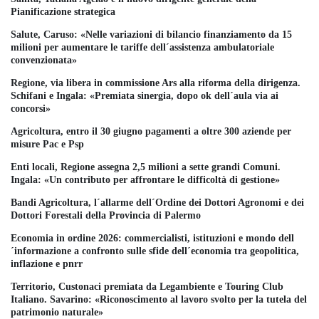
Pianificazione strategica
Salute, Caruso: «Nelle variazioni di bilancio finanziamento da 15
milioni per aumentare le tariffe dell´assistenza ambulatoriale
convenzionata»
Regione, via libera in commissione Ars alla riforma della dirigenza.
Schifani e Ingala: «Premiata sinergia, dopo ok dell´aula via ai
concorsi»
Agricoltura, entro il 30 giugno pagamenti a oltre 300 aziende per
misure Pac e Psp
Enti locali, Regione assegna 2,5 milioni a sette grandi Comuni.
Ingala: «Un contributo per affrontare le difficoltà di gestione»
Bandi Agricoltura, l´allarme dell´Ordine dei Dottori Agronomi e dei
Dottori Forestali della Provincia di Palermo
Economia in ordine 2026: commercialisti, istituzioni e mondo dell
´informazione a confronto sulle sfide dell´economia tra geopolitica,
inflazione e pnrr
Territorio, Custonaci premiata da Legambiente e Touring Club
Italiano. Savarino: «Riconoscimento al lavoro svolto per la tutela del
patrimonio naturale»