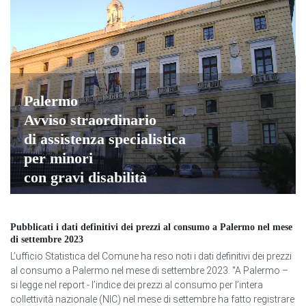
Palermo
Avviso straordinario
di assistenza specialistica
per minori
con gravi disabilità
Pubblicati i dati definitivi dei prezzi al consumo a Palermo nel mese
di settembre 2023
L’ufficio Statistica del Comune ha reso noti i dati definitivi dei prezzi
al consumo a Palermo nel mese di settembre 2023. "A Palermo –
si legge nel report - l’indice dei prezzi al consumo per l’intera
collettività nazionale (NIC) nel mese di settembre ha fatto registrare