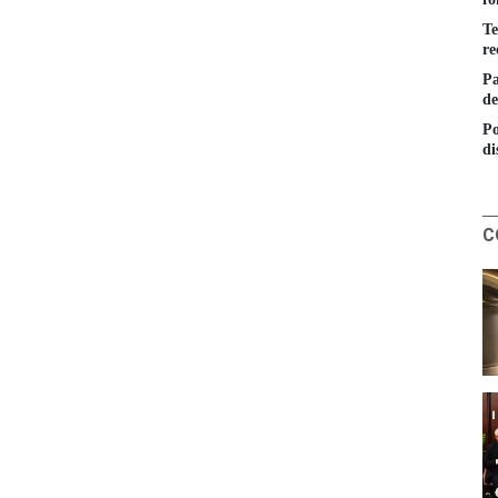
Te
re
Pa
de
Po
di
C