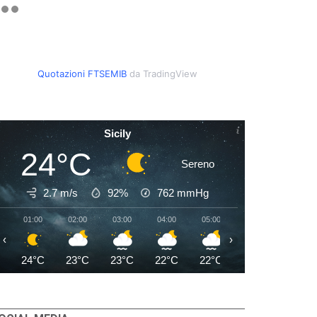
Quotazioni FTSEMIB
da TradingView
Sicily
24°C
Sereno
2.7 m/s
92%
762
mmHg
01:00
02:00
03:00
04:00
05:00
06:00
07:00
‹
›
24°C
23°C
23°C
22°C
22°C
22°C
23°C