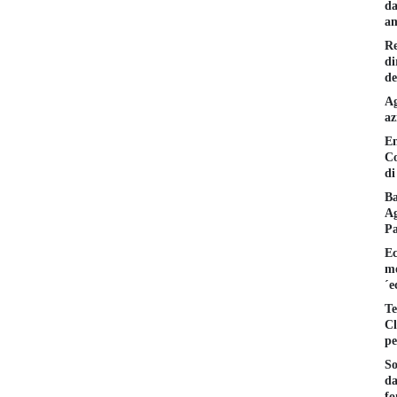
da
am
Re
di
de
Ag
az
En
Co
di
Ba
Ag
P
Ec
mo
´e
Te
Cl
pe
So
da
fo