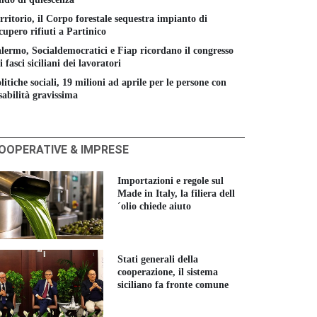
rritorio, il Corpo forestale sequestra impianto di
cupero rifiuti a Partinico
lermo, Socialdemocratici e Fiap ricordano il congresso
i fasci siciliani dei lavoratori
litiche sociali, 19 milioni ad aprile per le persone con
sabilità gravissima
OOPERATIVE & IMPRESE
Importazioni e regole sul
Made in Italy, la filiera dell
´olio chiede aiuto
Stati generali della
cooperazione, il sistema
siciliano fa fronte comune