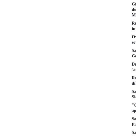
Gr
do
Ma
Re
in
Os
so
Sa
Ge
Da
´a
Re
di
Sa
Si
"C
ap
Sa
Pi
Sa