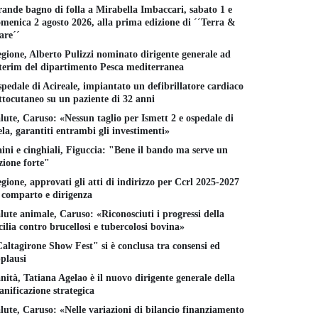
ande bagno di folla a Mirabella Imbaccari, sabato 1 e
menica 2 agosto 2026, alla prima edizione di ´´Terra &
re´´
gione, Alberto Pulizzi nominato dirigente generale ad
terim del dipartimento Pesca mediterranea
pedale di Acireale, impiantato un defibrillatore cardiaco
ttocutaneo su un paziente di 32 anni
lute, Caruso: «Nessun taglio per Ismett 2 e ospedale di
la, garantiti entrambi gli investimenti»
ini e cinghiali, Figuccia: "Bene il bando ma serve un
zione forte"
gione, approvati gli atti di indirizzo per Ccrl 2025-2027
 comparto e dirigenza
lute animale, Caruso: «Riconosciuti i progressi della
cilia contro brucellosi e tubercolosi bovina»
altagirone Show Fest" si è conclusa tra consensi ed
plausi
nità, Tatiana Agelao è il nuovo dirigente generale della
anificazione strategica
lute, Caruso: «Nelle variazioni di bilancio finanziamento