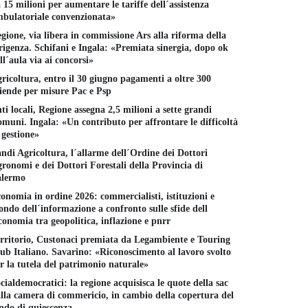
 15 milioni per aumentare le tariffe dell´assistenza
bulatoriale convenzionata»
gione, via libera in commissione Ars alla riforma della
rigenza. Schifani e Ingala: «Premiata sinergia, dopo ok
ll´aula via ai concorsi»
ricoltura, entro il 30 giugno pagamenti a oltre 300
iende per misure Pac e Psp
ti locali, Regione assegna 2,5 milioni a sette grandi
muni. Ingala: «Un contributo per affrontare le difficoltà
 gestione»
ndi Agricoltura, l´allarme dell´Ordine dei Dottori
ronomi e dei Dottori Forestali della Provincia di
alermo
onomia in ordine 2026: commercialisti, istituzioni e
ndo dell´informazione a confronto sulle sfide dell
conomia tra geopolitica, inflazione e pnrr
rritorio, Custonaci premiata da Legambiente e Touring
ub Italiano. Savarino: «Riconoscimento al lavoro svolto
r la tutela del patrimonio naturale»
cialdemocratici: la regione acquisisca le quote della sac
lla camera di commericio, in cambio della copertura del
ndo di quiescenza