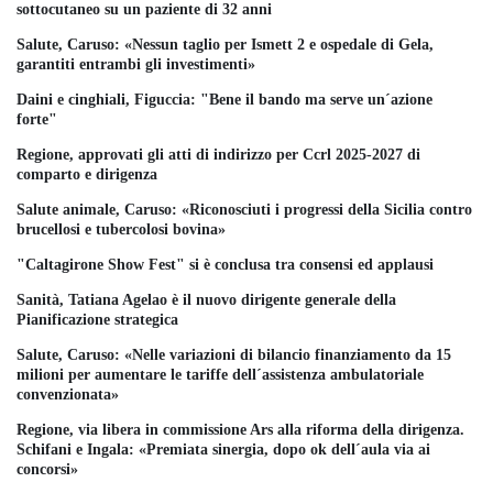
sottocutaneo su un paziente di 32 anni
Salute, Caruso: «Nessun taglio per Ismett 2 e ospedale di Gela,
garantiti entrambi gli investimenti»
Daini e cinghiali, Figuccia: "Bene il bando ma serve un´azione
forte"
Regione, approvati gli atti di indirizzo per Ccrl 2025-2027 di
comparto e dirigenza
Salute animale, Caruso: «Riconosciuti i progressi della Sicilia contro
brucellosi e tubercolosi bovina»
"Caltagirone Show Fest" si è conclusa tra consensi ed applausi
Sanità, Tatiana Agelao è il nuovo dirigente generale della
Pianificazione strategica
Salute, Caruso: «Nelle variazioni di bilancio finanziamento da 15
milioni per aumentare le tariffe dell´assistenza ambulatoriale
convenzionata»
Regione, via libera in commissione Ars alla riforma della dirigenza.
Schifani e Ingala: «Premiata sinergia, dopo ok dell´aula via ai
concorsi»