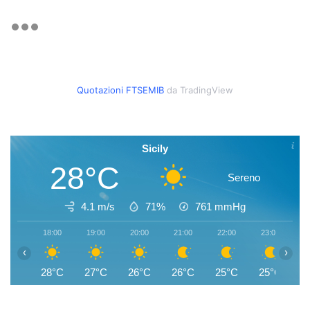
Quotazioni FTSEMIB
da TradingView
Sicily
28°C
Sereno
4.1 m/s
71%
761
mmHg
18:00
19:00
20:00
21:00
22:00
23:00
0
‹
›
28°C
27°C
26°C
26°C
25°C
25°C
2