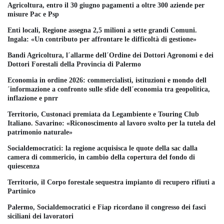
Agricoltura, entro il 30 giugno pagamenti a oltre 300 aziende per
misure Pac e Psp
Enti locali, Regione assegna 2,5 milioni a sette grandi Comuni.
Ingala: «Un contributo per affrontare le difficoltà di gestione»
Bandi Agricoltura, l´allarme dell´Ordine dei Dottori Agronomi e dei
Dottori Forestali della Provincia di Palermo
Economia in ordine 2026: commercialisti, istituzioni e mondo dell
´informazione a confronto sulle sfide dell´economia tra geopolitica,
inflazione e pnrr
Territorio, Custonaci premiata da Legambiente e Touring Club
Italiano. Savarino: «Riconoscimento al lavoro svolto per la tutela del
patrimonio naturale»
Socialdemocratici: la regione acquisisca le quote della sac dalla
camera di commericio, in cambio della copertura del fondo di
quiescenza
Territorio, il Corpo forestale sequestra impianto di recupero rifiuti a
Partinico
Palermo, Socialdemocratici e Fiap ricordano il congresso dei fasci
siciliani dei lavoratori