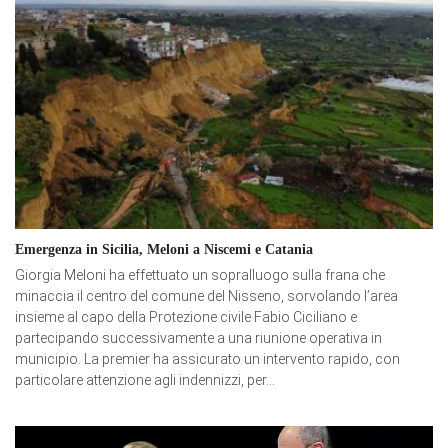
Emergenza in Sicilia, Meloni a Niscemi e Catania
Giorgia Meloni ha effettuato un sopralluogo sulla frana che
minaccia il centro del comune del Nisseno, sorvolando l’area
insieme al capo della Protezione civile Fabio Ciciliano e
partecipando successivamente a una riunione operativa in
municipio. La premier ha assicurato un intervento rapido, con
particolare attenzione agli indennizzi, per...