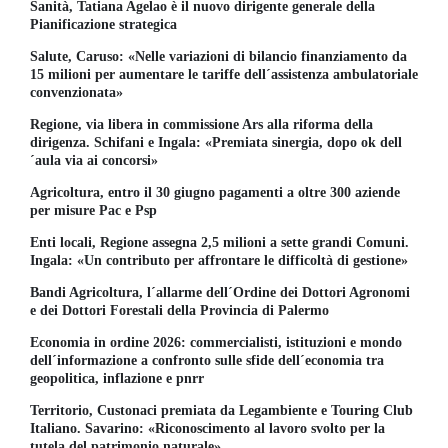
Sanità, Tatiana Agelao è il nuovo dirigente generale della
Pianificazione strategica
Salute, Caruso: «Nelle variazioni di bilancio finanziamento da
15 milioni per aumentare le tariffe dell´assistenza ambulatoriale
convenzionata»
Regione, via libera in commissione Ars alla riforma della
dirigenza. Schifani e Ingala: «Premiata sinergia, dopo ok dell
´aula via ai concorsi»
Agricoltura, entro il 30 giugno pagamenti a oltre 300 aziende
per misure Pac e Psp
Enti locali, Regione assegna 2,5 milioni a sette grandi Comuni.
Ingala: «Un contributo per affrontare le difficoltà di gestione»
Bandi Agricoltura, l´allarme dell´Ordine dei Dottori Agronomi
e dei Dottori Forestali della Provincia di Palermo
Economia in ordine 2026: commercialisti, istituzioni e mondo
dell´informazione a confronto sulle sfide dell´economia tra
geopolitica, inflazione e pnrr
Territorio, Custonaci premiata da Legambiente e Touring Club
Italiano. Savarino: «Riconoscimento al lavoro svolto per la
tutela del patrimonio naturale»