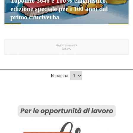
Topolino 3646 è 100% enigmistico,
edizione speciale per i 100 anni dal
primo cruciverba
N. pagina: