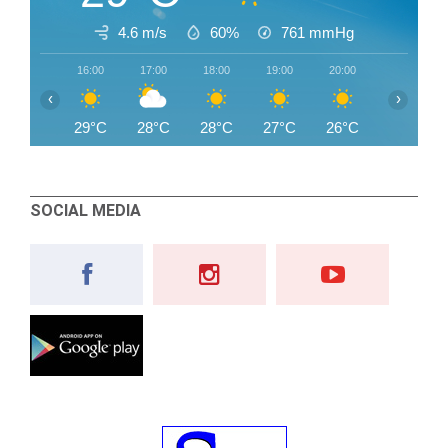
4.6 m/s
60%
761
mmHg
16:00
17:00
18:00
19:00
20:00
21:00
‹
›
29°C
28°C
28°C
27°C
26°C
26°C
SOCIAL MEDIA