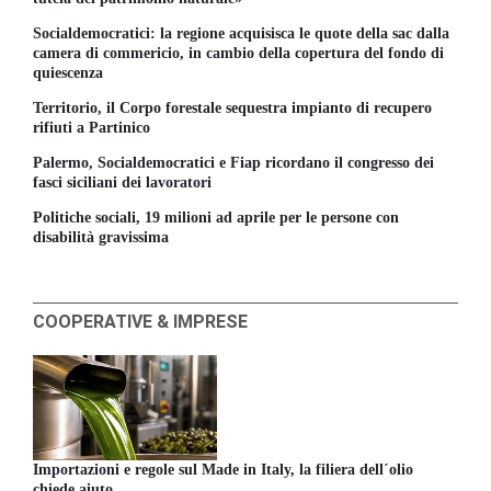
Socialdemocratici: la regione acquisisca le quote della sac dalla
camera di commericio, in cambio della copertura del fondo di
quiescenza
Territorio, il Corpo forestale sequestra impianto di recupero
rifiuti a Partinico
Palermo, Socialdemocratici e Fiap ricordano il congresso dei
fasci siciliani dei lavoratori
Politiche sociali, 19 milioni ad aprile per le persone con
disabilità gravissima
COOPERATIVE & IMPRESE
Importazioni e regole sul Made in Italy, la filiera dell´olio
chiede aiuto