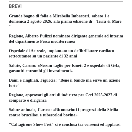
BREVI
Grande bagno di folla a Mirabella Imbaccari, sabato 1 e
domenica 2 agosto 2026, alla prima edizione di ´´Terra & Mare
´´
Regione, Alberto Pulizzi nominato dirigente generale ad interim
del dipartimento Pesca mediterranea
Ospedale di Acireale, impiantato un defibrillatore cardiaco
sottocutaneo su un paziente di 32 anni
Salute, Caruso: «Nessun taglio per Ismett 2 e ospedale di Gela,
garantiti entrambi gli investimenti»
Daini e cinghiali, Figuccia: "Bene il bando ma serve un´azione
forte"
Regione, approvati gli atti di indirizzo per Ccrl 2025-2027 di
comparto e dirigenza
Salute animale, Caruso: «Riconosciuti i progressi della Sicilia
contro brucellosi e tubercolosi bovina»
"Caltagirone Show Fest" si è conclusa tra consensi ed applausi