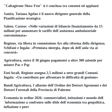
"Caltagirone Show Fest" si è conclusa tra consensi ed applausi
Sanità, Tatiana Agelao è il nuovo dirigente generale della
Pianificazione strategica
Salute, Caruso: «Nelle variazioni di bilancio finanziamento da 15
milioni per aumentare le tariffe dell´assistenza ambulatoriale
convenzionata»
Regione, via libera in commissione Ars alla riforma della dirigenza.
Schifani e Ingala: «Premiata sinergia, dopo ok dell´aula via ai
concorsi»
Agricoltura, entro il 30 giugno pagamenti a oltre 300 aziende per
misure Pac e Psp
Enti locali, Regione assegna 2,5 milioni a sette grandi Comuni.
Ingala: «Un contributo per affrontare le difficoltà di gestione»
Bandi Agricoltura, l´allarme dell´Ordine dei Dottori Agronomi e dei
Dottori Forestali della Provincia di Palermo
Economia in ordine 2026: commercialisti, istituzioni e mondo dell
´informazione a confronto sulle sfide dell´economia tra geopolitica,
inflazione e pnrr