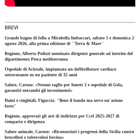
BREVI
Grande bagno di folla a Mirabella Imbaccari, sabato 1 e domenica 2
agosto 2026, alla prima edizione di ´´Terra & Mare´´
Regione, Alberto Pulizzi nominato dirigente generale ad interim del
dipartimento Pesca mediterranea
Ospedale di Acireale, impiantato un defibrillatore cardiaco
sottocutaneo su un paziente di 32 anni
Salute, Caruso: «Nessun taglio per Ismett 2 e ospedale di Gela,
garantiti entrambi gli investimenti»
Daini e cinghiali, Figuccia: "Bene il bando ma serve un´azione
forte"
Regione, approvati gli atti di indirizzo per Ccrl 2025-2027 di
comparto e dirigenza
Salute animale, Caruso: «Riconosciuti i progressi della Sicilia contro
brucellosi e tubercolosi bovina»