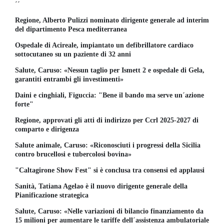
´´
Regione, Alberto Pulizzi nominato dirigente generale ad interim
del dipartimento Pesca mediterranea
Ospedale di Acireale, impiantato un defibrillatore cardiaco
sottocutaneo su un paziente di 32 anni
Salute, Caruso: «Nessun taglio per Ismett 2 e ospedale di Gela,
garantiti entrambi gli investimenti»
Daini e cinghiali, Figuccia: "Bene il bando ma serve un´azione
forte"
Regione, approvati gli atti di indirizzo per Ccrl 2025-2027 di
comparto e dirigenza
Salute animale, Caruso: «Riconosciuti i progressi della Sicilia
contro brucellosi e tubercolosi bovina»
"Caltagirone Show Fest" si è conclusa tra consensi ed applausi
Sanità, Tatiana Agelao è il nuovo dirigente generale della
Pianificazione strategica
Salute, Caruso: «Nelle variazioni di bilancio finanziamento da
15 milioni per aumentare le tariffe dell´assistenza ambulatoriale