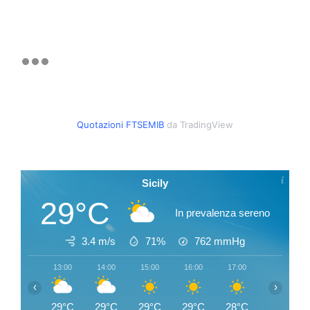
Quotazioni FTSEMIB
da TradingView
Sicily
29°C
In prevalenza sereno
3.4 m/s
71%
762
mmHg
13:00
14:00
15:00
16:00
17:00
18:00
‹
›
29°C
29°C
29°C
29°C
28°C
28°C