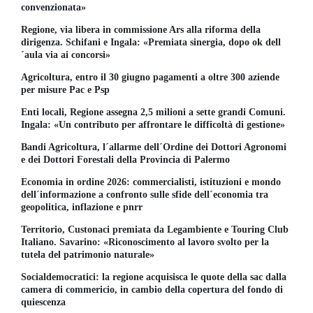
convenzionata»
Regione, via libera in commissione Ars alla riforma della
dirigenza. Schifani e Ingala: «Premiata sinergia, dopo ok dell
´aula via ai concorsi»
Agricoltura, entro il 30 giugno pagamenti a oltre 300 aziende
per misure Pac e Psp
Enti locali, Regione assegna 2,5 milioni a sette grandi Comuni.
Ingala: «Un contributo per affrontare le difficoltà di gestione»
Bandi Agricoltura, l´allarme dell´Ordine dei Dottori Agronomi
e dei Dottori Forestali della Provincia di Palermo
Economia in ordine 2026: commercialisti, istituzioni e mondo
dell´informazione a confronto sulle sfide dell´economia tra
geopolitica, inflazione e pnrr
Territorio, Custonaci premiata da Legambiente e Touring Club
Italiano. Savarino: «Riconoscimento al lavoro svolto per la
tutela del patrimonio naturale»
Socialdemocratici: la regione acquisisca le quote della sac dalla
camera di commericio, in cambio della copertura del fondo di
quiescenza