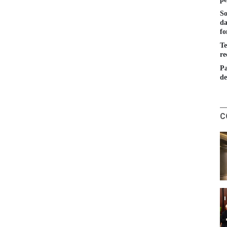
So
da
fo
Te
re
Pa
de
C