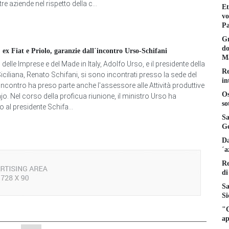
tre aziende nel rispetto della c...
Et
vo
Pa
Gr
do
ex Fiat e Priolo, garanzie dall´incontro Urso-Schifani
Ma
o delle Imprese e del Made in Italy, Adolfo Urso, e il presidente della
Re
iciliana, Renato Schifani, si sono incontrati presso la sede del
in
'incontro ha preso parte anche l'assessore alle Attività produttive
Os
o. Nel corso della proficua riunione, il ministro Urso ha
so
 al presidente Schifa...
Sa
Ge
Da
´a
Re
di
Sa
Si
"C
ap