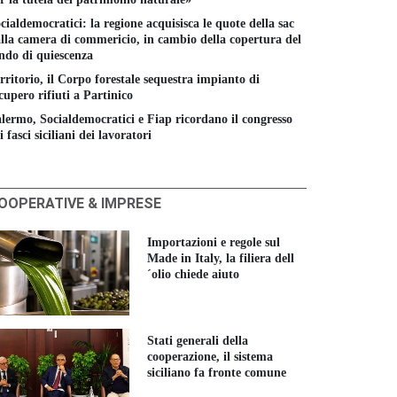
cialdemocratici: la regione acquisisca le quote della sac
lla camera di commericio, in cambio della copertura del
ndo di quiescenza
rritorio, il Corpo forestale sequestra impianto di
cupero rifiuti a Partinico
lermo, Socialdemocratici e Fiap ricordano il congresso
i fasci siciliani dei lavoratori
OOPERATIVE & IMPRESE
Importazioni e regole sul
Made in Italy, la filiera dell
´olio chiede aiuto
Stati generali della
cooperazione, il sistema
siciliano fa fronte comune