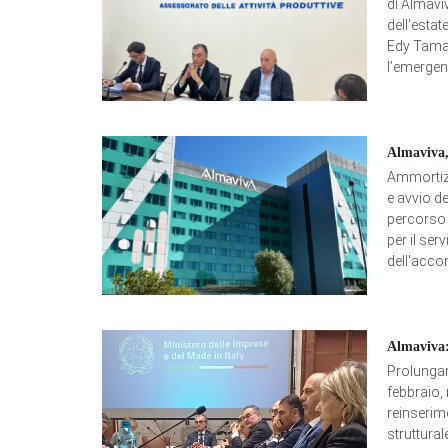
di Almaviv
dell'estat
Edy Tamaj
l’emergenz
Almaviva,
Ammortizza
e avvio de
percorso 
per il ser
dell'accor
Almaviva:
Prolungam
febbraio, 
reinserim
struttural