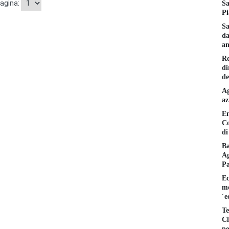
pagina:
Sa
Pi
Sa
da
am
Re
di
de
Ag
az
En
Co
di
Ba
Ag
P
Ec
mo
´e
Te
Cl
pe