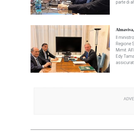
parte di al
Almaviva, 
Il ministr
Regione S
Mimit. All
Edy Tamaj
assicurato