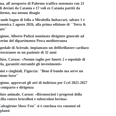
na, all´aeroporto di Palermo traffico sostenuto con 21
li deviati da Catania e 17 voli ex Catania partiti da
lermo, ma nessun disagio
ande bagno di folla a Mirabella Imbaccari, sabato 1 e
menica 2 agosto 2026, alla prima edizione di ´´Terra &
re´´
gione, Alberto Pulizzi nominato dirigente generale ad
terim del dipartimento Pesca mediterranea
pedale di Acireale, impiantato un defibrillatore cardiaco
ttocutaneo su un paziente di 32 anni
lute, Caruso: «Nessun taglio per Ismett 2 e ospedale di
la, garantiti entrambi gli investimenti»
ini e cinghiali, Figuccia: "Bene il bando ma serve un
zione forte"
gione, approvati gli atti di indirizzo per Ccrl 2025-2027
 comparto e dirigenza
lute animale, Caruso: «Riconosciuti i progressi della
cilia contro brucellosi e tubercolosi bovina»
altagirone Show Fest" si è conclusa tra consensi ed
plausi