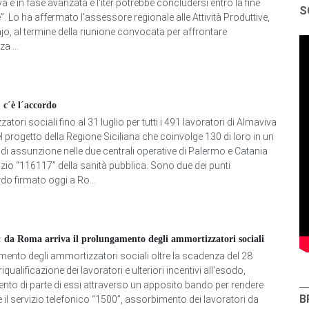
a è in fase avanzata e l'iter potrebbe concludersi entro la fine
S
e”. Lo ha affermato l'assessore regionale alle Attività Produttive,
o, al termine della riunione convocata per affrontare
a ...
 c´è l´accordo
tori sociali fino al 31 luglio per tutti i 491 lavoratori di Almaviva
l progetto della Regione Siciliana che coinvolge 130 di loro in un
di assunzione nelle due centrali operative di Palermo e Catania
vizio “116117” della sanità pubblica. Sono due dei punti
do firmato oggi a Ro...
 da Roma arriva il prolungamento degli ammortizzatori sociali
ento degli ammortizzatori sociali oltre la scadenza del 28
riqualificazione dei lavoratori e ulteriori incentivi all’esodo,
ento di parte di essi attraverso un apposito bando per rendere
B
e il servizio telefonico “1500”, assorbimento dei lavoratori da