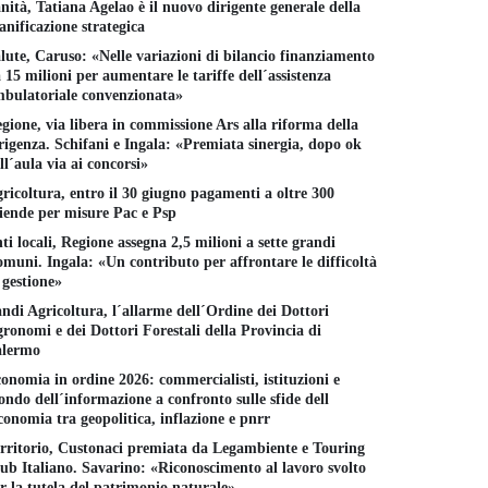
nità, Tatiana Agelao è il nuovo dirigente generale della
anificazione strategica
lute, Caruso: «Nelle variazioni di bilancio finanziamento
 15 milioni per aumentare le tariffe dell´assistenza
bulatoriale convenzionata»
gione, via libera in commissione Ars alla riforma della
rigenza. Schifani e Ingala: «Premiata sinergia, dopo ok
ll´aula via ai concorsi»
ricoltura, entro il 30 giugno pagamenti a oltre 300
iende per misure Pac e Psp
ti locali, Regione assegna 2,5 milioni a sette grandi
muni. Ingala: «Un contributo per affrontare le difficoltà
 gestione»
ndi Agricoltura, l´allarme dell´Ordine dei Dottori
ronomi e dei Dottori Forestali della Provincia di
alermo
onomia in ordine 2026: commercialisti, istituzioni e
ndo dell´informazione a confronto sulle sfide dell
conomia tra geopolitica, inflazione e pnrr
rritorio, Custonaci premiata da Legambiente e Touring
ub Italiano. Savarino: «Riconoscimento al lavoro svolto
r la tutela del patrimonio naturale»