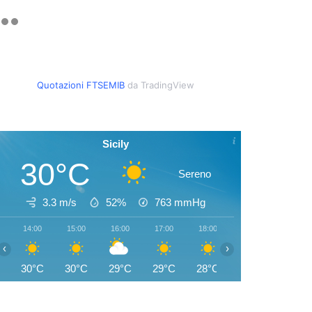
Quotazioni FTSEMIB
da TradingView
Sicily
30°C
Sereno
3.3 m/s
52%
763
mmHg
14:00
15:00
16:00
17:00
18:00
19:00
20:00
‹
›
30°C
30°C
29°C
29°C
28°C
27°C
26°C