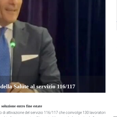
della Salute al servizio 116/117
soluzione entro fine estate
to di attivazione del servizio 116/117 che coinvolge 130 lavoratori