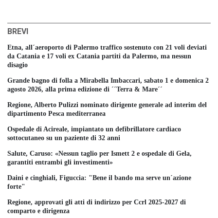
BREVI
Etna, all´aeroporto di Palermo traffico sostenuto con 21 voli deviati
da Catania e 17 voli ex Catania partiti da Palermo, ma nessun
disagio
Grande bagno di folla a Mirabella Imbaccari, sabato 1 e domenica 2
agosto 2026, alla prima edizione di ´´Terra & Mare´´
Regione, Alberto Pulizzi nominato dirigente generale ad interim del
dipartimento Pesca mediterranea
Ospedale di Acireale, impiantato un defibrillatore cardiaco
sottocutaneo su un paziente di 32 anni
Salute, Caruso: «Nessun taglio per Ismett 2 e ospedale di Gela,
garantiti entrambi gli investimenti»
Daini e cinghiali, Figuccia: "Bene il bando ma serve un´azione
forte"
Regione, approvati gli atti di indirizzo per Ccrl 2025-2027 di
comparto e dirigenza