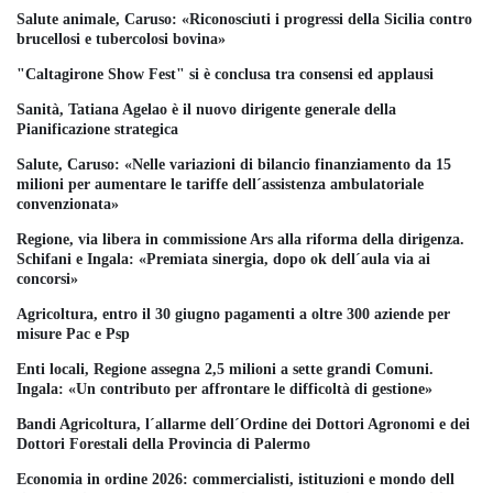
Salute animale, Caruso: «Riconosciuti i progressi della Sicilia contro
brucellosi e tubercolosi bovina»
"Caltagirone Show Fest" si è conclusa tra consensi ed applausi
Sanità, Tatiana Agelao è il nuovo dirigente generale della
Pianificazione strategica
Salute, Caruso: «Nelle variazioni di bilancio finanziamento da 15
milioni per aumentare le tariffe dell´assistenza ambulatoriale
convenzionata»
Regione, via libera in commissione Ars alla riforma della dirigenza.
Schifani e Ingala: «Premiata sinergia, dopo ok dell´aula via ai
concorsi»
Agricoltura, entro il 30 giugno pagamenti a oltre 300 aziende per
misure Pac e Psp
Enti locali, Regione assegna 2,5 milioni a sette grandi Comuni.
Ingala: «Un contributo per affrontare le difficoltà di gestione»
Bandi Agricoltura, l´allarme dell´Ordine dei Dottori Agronomi e dei
Dottori Forestali della Provincia di Palermo
Economia in ordine 2026: commercialisti, istituzioni e mondo dell