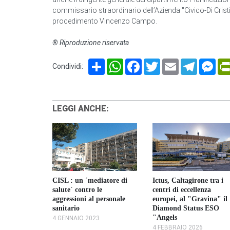
commissario straordinario dell’Azienda "Civico-Di Cristina
procedimento Vincenzo Campo.
® Riproduzione riservata
Share
WhatsApp
Facebook
Twitter
Email
Telegram
Mes
Condividi:
LEGGI ANCHE:
CISL : un ´mediatore di
Ictus, Caltagirone tra i
salute´ contro le
centri di eccellenza
llo
aggressioni al personale
europei, al "Gravina" il
arto
sanitario
Diamond Status ESO
ogia
"Angels
4 GENNAIO 2023
4 FEBBRAIO 2026