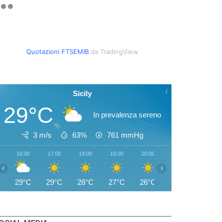
Quotazioni FTSEMIB
da TradingView
Sicily
29°C
In prevalenza sereno
3 m/s
63%
761
mmHg
16:00
17:00
18:00
19:00
20:00
21:00
22:00
‹
›
29°C
29°C
28°C
27°C
26°C
25°C
25°C