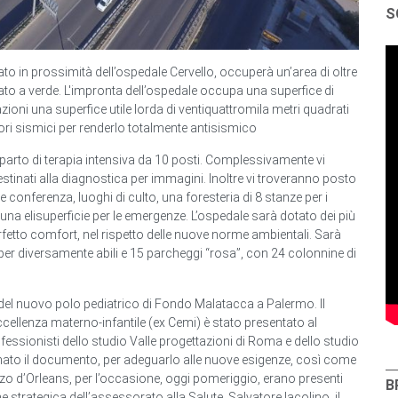
S
ato in prossimità dell’ospedale Cervello, occuperà un’area di oltre
nato a verde. L'impronta dell’ospedale occupa una superfice di
vazioni una superfice utile lorda di ventiquattromila metri quadrati
tori sismici per renderlo totalmente antisismico
eparto di terapia intensiva da 10 posti. Complessivamente vi
estinati alla diagnostica per immagini. Inoltre vi troveranno posto
conferenza, luoghi di culto, una foresteria di 8 stanze per i
una elisuperficie per le emergenze. L’ospedale sarà dotato dei più
rfetto comfort, nel rispetto delle nuove norme ambientali. Sarà
 per diversamente abili e 15 parcheggi “rosa”, con 24 colonnine di
e del nuovo polo pediatrico di Fondo Malatacca a Palermo. Il
ccellenza materno-infantile (ex Cemi) è stato presentato al
fessionisti dello studio Valle progettazioni di Roma e dello studio
ato il documento, per adeguarlo alle nuove esigenze, così come
zo d’Orleans, per l’occasione, oggi pomeriggio, erano presenti
B
e strategica dell’assessorato alla Salute, Salvatore Iacolino, il