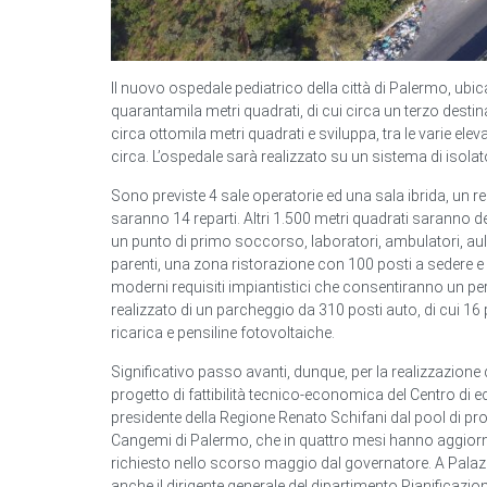
Il nuovo ospedale pediatrico della città di Palermo, ubic
quarantamila metri quadrati, di cui circa un terzo desti
circa ottomila metri quadrati e sviluppa, tra le varie ele
circa. L’ospedale sarà realizzato su un sistema di isola
Sono previste 4 sale operatorie ed una sala ibrida, un r
saranno 14 reparti. Altri 1.500 metri quadrati saranno d
un punto di primo soccorso, laboratori, ambulatori, aule 
parenti, una zona ristorazione con 100 posti a sedere e 
moderni requisiti impiantistici che consentiranno un pe
realizzato di un parcheggio da 310 posti auto, di cui 16
ricarica e pensiline fotovoltaiche.
Significativo passo avanti, dunque, per la realizzazion
progetto di fattibilità tecnico-economica del Centro di e
presidente della Regione Renato Schifani dal pool di pro
Cangemi di Palermo, che in quattro mesi hanno aggiorn
richiesto nello scorso maggio dal governatore. A Palaz
anche il dirigente generale del dipartimento Pianificazion