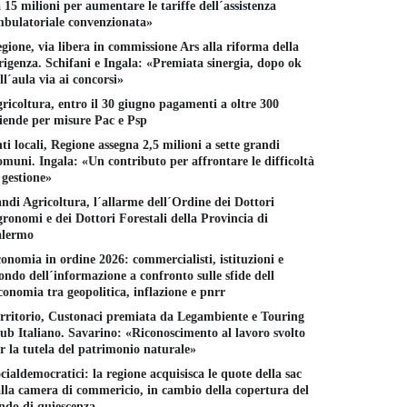
 15 milioni per aumentare le tariffe dell´assistenza
27 GENNAIO
bulatoriale convenzionata»
gione, via libera in commissione Ars alla riforma della
rigenza. Schifani e Ingala: «Premiata sinergia, dopo ok
ll´aula via ai concorsi»
ricoltura, entro il 30 giugno pagamenti a oltre 300
iende per misure Pac e Psp
ti locali, Regione assegna 2,5 milioni a sette grandi
muni. Ingala: «Un contributo per affrontare le difficoltà
 gestione»
ndi Agricoltura, l´allarme dell´Ordine dei Dottori
ronomi e dei Dottori Forestali della Provincia di
alermo
onomia in ordine 2026: commercialisti, istituzioni e
ndo dell´informazione a confronto sulle sfide dell
conomia tra geopolitica, inflazione e pnrr
rritorio, Custonaci premiata da Legambiente e Touring
ub Italiano. Savarino: «Riconoscimento al lavoro svolto
r la tutela del patrimonio naturale»
cialdemocratici: la regione acquisisca le quote della sac
lla camera di commericio, in cambio della copertura del
ndo di quiescenza