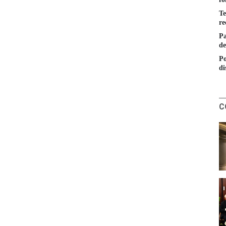
Te
re
Pa
de
Po
di
C