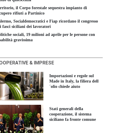
rritorio, il Corpo forestale sequestra impianto di
cupero rifiuti a Partinico
lermo, Socialdemocratici e Fiap ricordano il congresso
i fasci siciliani dei lavoratori
litiche sociali, 19 milioni ad aprile per le persone con
sabilità gravissima
OOPERATIVE & IMPRESE
Importazioni e regole sul
Made in Italy, la filiera dell
´olio chiede aiuto
Stati generali della
cooperazione, il sistema
siciliano fa fronte comune