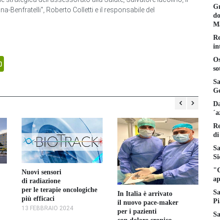
Gr
-Benfratelli", Roberto Colletti e il responsabile del
do
Ma
Re
in
senger
PrintFriendly
Os
so
Sa
Ge
Da
´a
Re
di
Sa
Si
"C
Nuovi sensori
Pa
ap
di radiazione
tr
per le terapie oncologiche
e 
Sa
In Italia è arrivato
più efficaci
de
Pi
il nuovo pace-maker
13 FEBBRAIO 2024
4 
per i pazienti
Sa