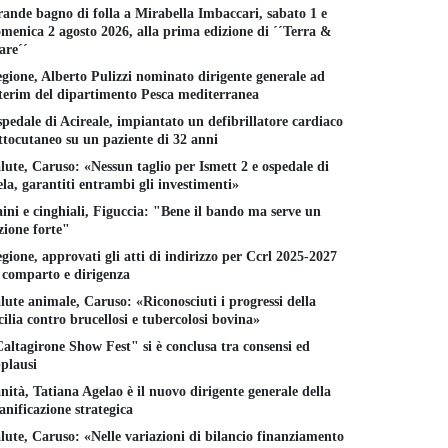
ande bagno di folla a Mirabella Imbaccari, sabato 1 e
menica 2 agosto 2026, alla prima edizione di ´´Terra &
re´´
gione, Alberto Pulizzi nominato dirigente generale ad
terim del dipartimento Pesca mediterranea
pedale di Acireale, impiantato un defibrillatore cardiaco
ttocutaneo su un paziente di 32 anni
lute, Caruso: «Nessun taglio per Ismett 2 e ospedale di
la, garantiti entrambi gli investimenti»
ini e cinghiali, Figuccia: "Bene il bando ma serve un
zione forte"
gione, approvati gli atti di indirizzo per Ccrl 2025-2027
 comparto e dirigenza
lute animale, Caruso: «Riconosciuti i progressi della
cilia contro brucellosi e tubercolosi bovina»
altagirone Show Fest" si è conclusa tra consensi ed
lermo avrà
plausi
PRASSI, piattaforma per
Mal di gola
e nuovi ospedali
l´uso responsabile degli
infezione vi
la riqualificazione
nità, Tatiana Agelao è il nuovo dirigente generale della
antibiotici in ospedale
o batterica?
ll´Ingrassia
anificazione strategica
Come ricono
17 FEBBRAIO 2025
MAGGIO 2023
lute, Caruso: «Nelle variazioni di bilancio finanziamento
e curarla