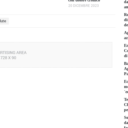
con dolore cronico
da
20 DICEMBRE 2023
am
Re
di
lute
de
Ag
az
En
Co
di
Ba
Ag
P
Ec
mo
´e
Te
Cl
pe
So
da
fo