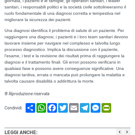
giornata, i pazienti e le famiglie, gli operatori sanitari, i leader
sanitari, i responsabili politici e la società civile sottolineeranno il
ruolo fondamentale di una diagnosi corretta e tempestiva nel
migliorare la sicurezza dei pazienti.
Una diagnosi identifica il problema di salute di un paziente. Per
raggiungere una diagnosi, i pazienti e i loro team sanitari devono
lavorare insieme per navigare nel complesso e talvolta lungo
processo diagnostico. Implica la discussione con il paziente,
l'esame, i test e la revisione dei risultati prima di raggiungere la
diagnosi e il trattamento finali. Gli errori possono verificarsi in
qualsiasi fase e possono avere conseguenze significative. Una
diagnosi tardiva, errata o mancata può prolungare la malattia e
talvolta causare disabilità o addirittura la morte.
® Riproduzione riservata
Share
WhatsApp
Facebook
Twitter
Email
Telegram
Messenger
PrintFriendl
Condividi:
LEGGI ANCHE: