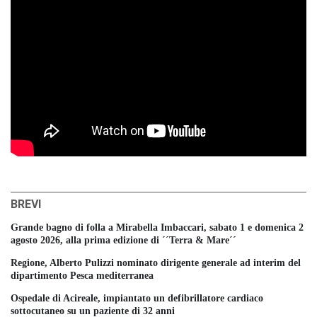
BREVI
Grande bagno di folla a Mirabella Imbaccari, sabato 1 e domenica 2
agosto 2026, alla prima edizione di ´´Terra & Mare´´
Regione, Alberto Pulizzi nominato dirigente generale ad interim del
dipartimento Pesca mediterranea
Ospedale di Acireale, impiantato un defibrillatore cardiaco
sottocutaneo su un paziente di 32 anni