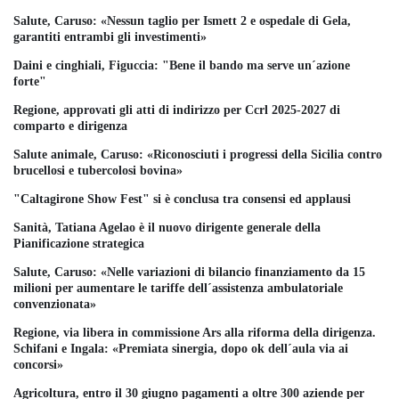
Salute, Caruso: «Nessun taglio per Ismett 2 e ospedale di Gela,
garantiti entrambi gli investimenti»
Daini e cinghiali, Figuccia: "Bene il bando ma serve un´azione
forte"
Regione, approvati gli atti di indirizzo per Ccrl 2025-2027 di
comparto e dirigenza
Salute animale, Caruso: «Riconosciuti i progressi della Sicilia contro
brucellosi e tubercolosi bovina»
"Caltagirone Show Fest" si è conclusa tra consensi ed applausi
Sanità, Tatiana Agelao è il nuovo dirigente generale della
Pianificazione strategica
Salute, Caruso: «Nelle variazioni di bilancio finanziamento da 15
milioni per aumentare le tariffe dell´assistenza ambulatoriale
convenzionata»
Regione, via libera in commissione Ars alla riforma della dirigenza.
Schifani e Ingala: «Premiata sinergia, dopo ok dell´aula via ai
concorsi»
Agricoltura, entro il 30 giugno pagamenti a oltre 300 aziende per