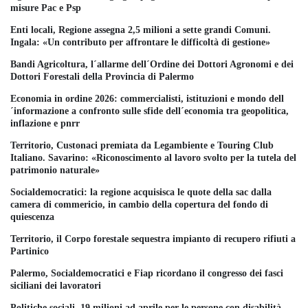
misure Pac e Psp
Enti locali, Regione assegna 2,5 milioni a sette grandi Comuni.
Ingala: «Un contributo per affrontare le difficoltà di gestione»
Bandi Agricoltura, l´allarme dell´Ordine dei Dottori Agronomi e dei
Dottori Forestali della Provincia di Palermo
Economia in ordine 2026: commercialisti, istituzioni e mondo dell
´informazione a confronto sulle sfide dell´economia tra geopolitica,
inflazione e pnrr
Territorio, Custonaci premiata da Legambiente e Touring Club
Italiano. Savarino: «Riconoscimento al lavoro svolto per la tutela del
patrimonio naturale»
Socialdemocratici: la regione acquisisca le quote della sac dalla
camera di commericio, in cambio della copertura del fondo di
quiescenza
Territorio, il Corpo forestale sequestra impianto di recupero rifiuti a
Partinico
Palermo, Socialdemocratici e Fiap ricordano il congresso dei fasci
siciliani dei lavoratori
Politiche sociali, 19 milioni ad aprile per le persone con disabilità