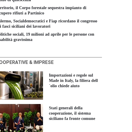
rritorio, il Corpo forestale sequestra impianto di
cupero rifiuti a Partinico
lermo, Socialdemocratici e Fiap ricordano il congresso
i fasci siciliani dei lavoratori
litiche sociali, 19 milioni ad aprile per le persone con
sabilità gravissima
OOPERATIVE & IMPRESE
Importazioni e regole sul
Made in Italy, la filiera dell
´olio chiede aiuto
Stati generali della
cooperazione, il sistema
siciliano fa fronte comune