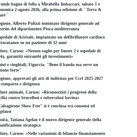
ande bagno di folla a Mirabella Imbaccari, sabato 1 e
menica 2 agosto 2026, alla prima edizione di ´´Terra &
re´´
gione, Alberto Pulizzi nominato dirigente generale ad
terim del dipartimento Pesca mediterranea
pedale di Acireale, impiantato un defibrillatore cardiaco
ttocutaneo su un paziente di 32 anni
lute, Caruso: «Nessun taglio per Ismett 2 e ospedale di
la, garantiti entrambi gli investimenti»
ini e cinghiali, Figuccia: "Bene il bando ma serve un
zione forte"
gione, approvati gli atti di indirizzo per Ccrl 2025-2027
 comparto e dirigenza
lute animale, Caruso: «Riconosciuti i progressi della
cilia contro brucellosi e tubercolosi bovina»
altagirone Show Fest" si è conclusa tra consensi ed
plausi
nità, Tatiana Agelao è il nuovo dirigente generale della
anificazione strategica
lute, Caruso: «Nelle variazioni di bilancio finanziamento