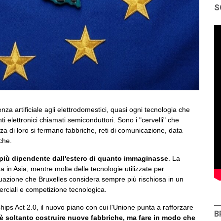
S
enza artificiale agli elettrodomestici, quasi ogni tecnologia che
 elettronici chiamati semiconduttori. Sono i "cervelli" che
a di loro si fermano fabbriche, reti di comunicazione, data
che.
più dipendente dall'estero di quanto immaginasse
. La
a in Asia, mentre molte delle tecnologie utilizzate per
a situazione che Bruxelles considera sempre più rischiosa in un
rciali e competizione tecnologica.
ps Act 2.0, il nuovo piano con cui l'Unione punta a rafforzare
B
è soltanto costruire nuove fabbriche, ma fare in modo che