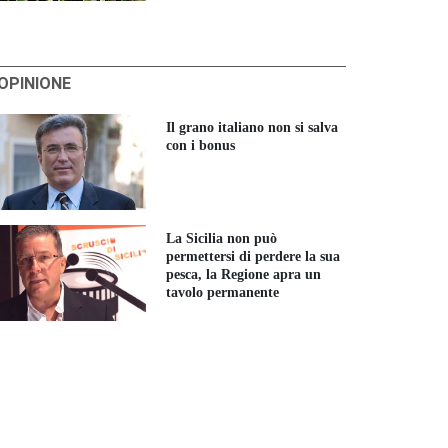
'OPINIONE
Il grano italiano non si salva
con i bonus
La Sicilia non può
permettersi di perdere la sua
pesca, la Regione apra un
tavolo permanente
AI, l´Europ
bando le ap
Viaggiatori protetti,
16 GIUGNO 
agricoltura e il nodo
ricoltura in ginocchio
automotive: la settimana
r la crisi in Medio
calda del Parlamento
iente: a Strasburgo il
Europeo
to per salvare i raccolti
3 LUGLIO 2026
ropei