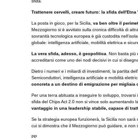
sfida.
Trattenere cervelli, creare futuro: la sfida dell'Etna
La posta in gioco, per la Sicilia,
va ben oltre il perime
Mezzogiorno si è avvitato sulla cronica difficoltà di attr
sovranità tecnologica europea è già custodita nell'isola
globale: intelligenza artificiale, mobilità elettrica e sicu
La vera sfida, adesso, è geopolitica
. Non basta più 
accreditarsi come uno dei nodi decisivi in cui si disegna 
Dietro i numeri e i miliardi di investimenti, la partita del
Semiconduttori, intelligenza artificiale e mobilità elett
concreta a un destino di emigrazione per migliaia d
Per una terra abituata a inseguire lo sviluppo, trovarsi i
sfida del Chips Act 2.0 non si vince solo aumentando l
vantaggio in una leadership stabile, capace di trat
Se la strategia europea funzionerà, la Sicilia non sarà 
cui si dimostra che il Mezzogiorno può guidare, e non s
PP