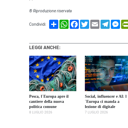
® Riproduzione riservata
Share
WhatsApp
Facebook
Twitter
Email
Telegram
Mes
Condividi:
LEGGI ANCHE:
 nasello e
Social, influencer e AI: l
Pesca, l´Europa apre il
 la nuova
´Europa ci manda a
cantiere della nuova
 sulla pesca
lezione di digitale
politica comune
7 LUGLIO 2026
8 LUGLIO 2026