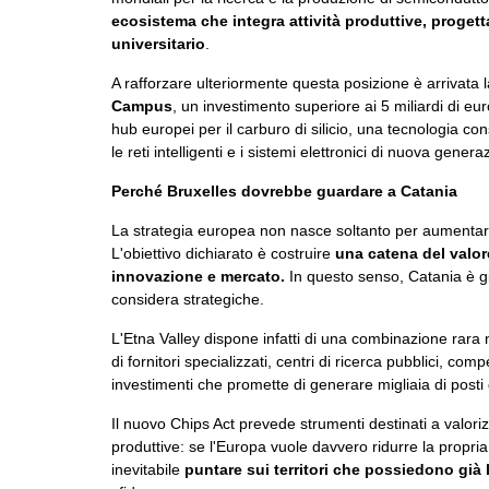
ecosistema che integra attività produttive, progett
universitario
.
A rafforzare ulteriormente questa posizione è arrivata 
Campus
, un investimento superiore ai 5 miliardi di eu
hub europei per il carburo di silicio, una tecnologia cons
le reti intelligenti e i sistemi elettronici di nuova genera
Perché Bruxelles dovrebbe guardare a Catania
La strategia europea non nasce soltanto per aumentare i
L'obiettivo dichiarato è costruire
una catena del valor
innovazione e mercato.
In questo senso, Catania è già
considera strategiche.
L'Etna Valley dispone infatti di una combinazione rara
di fornitori specializzati, centri di ricerca pubblici, c
investimenti che promette di generare migliaia di posti d
Il nuovo Chips Act prevede strumenti destinati a valo
produttive: se l'Europa vuole davvero ridurre la propria
inevitabile
puntare sui territori che possiedono già l