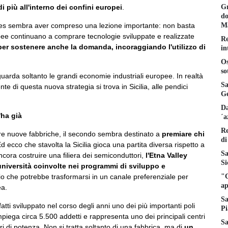
Gr
 più all'interno dei confini europei
.
do
Ma
elles sembra aver compreso una lezione importante: non basta
ropee continuano a comprare tecnologie sviluppate e realizzate
Re
er sostenere anche la domanda, incoraggiando l'utilizzo di
in
Os
so
arda soltanto le grandi economie industriali europee. In realtà
Sa
e di questa nuova strategia si trova in Sicilia, alle pendici
Ge
Da
'ha già
´a
Re
rare nuove fabbriche, il secondo sembra destinato a
premiare chi
di
Ed ecco che stavolta la Sicilia gioca una partita diversa rispetto a
Sa
ora costruire una filiera dei semiconduttori,
l'Etna Valley
Si
 università coinvolte nei programmi di sviluppo e
"C
 che potrebbe trasformarsi in un canale preferenziale per
ap
ea.
Sa
nfatti sviluppato nel corso degli anni uno dei più importanti poli
Pi
impiega circa 5.500 addetti e rappresenta uno dei principali centri
Sa
i di potenza. Non si tratta soltanto di una fabbrica, ma di
un