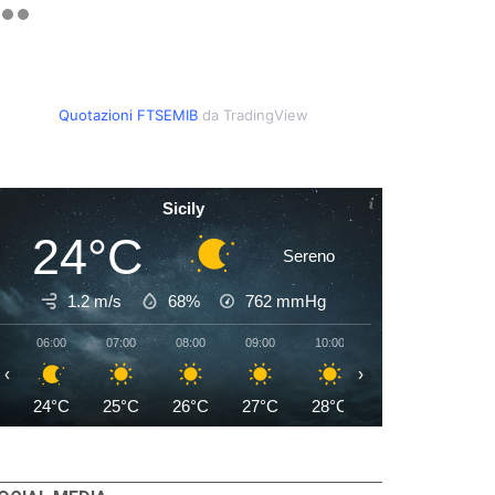
LUGLIO 2026
Quotazioni FTSEMIB
da TradingView
Sicily
24°C
Sereno
1.2 m/s
68%
762
mmHg
06:00
07:00
08:00
09:00
10:00
11:00
12:00
‹
›
24°C
25°C
26°C
27°C
28°C
28°C
29°C