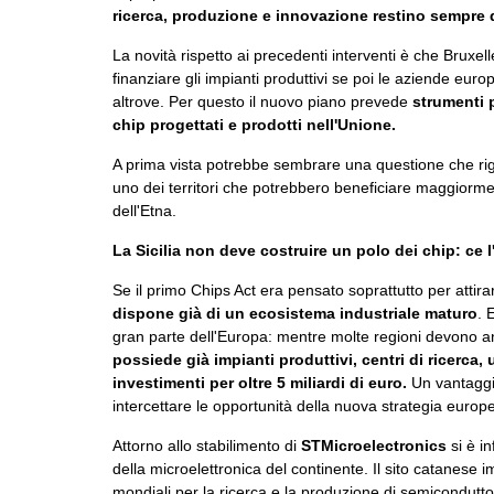
ricerca, produzione e innovazione restino sempre di
La novità rispetto ai precedenti interventi è che Brux
finanziare gli impianti produttivi se poi le aziende eu
altrove. Per questo il nuovo piano prevede
strumenti p
chip progettati e prodotti nell'Unione.
A prima vista potrebbe sembrare una questione che rigu
uno dei territori che potrebbero beneficiare maggiorment
dell'Etna.
La Sicilia non deve costruire un polo dei chip: ce l
Se il primo Chips Act era pensato soprattutto per atti
dispone già di un ecosistema industriale maturo
. 
gran parte dell'Europa: mentre molte regioni devono anc
possiede già impianti produttivi, centri di ricerca,
investimenti per oltre 5 miliardi di euro.
Un vantaggio
intercettare le opportunità della nuova strategia europ
Attorno allo stabilimento di
STMicroelectronics
si è i
della microelettronica del continente. Il sito catanese 
mondiali per la ricerca e la produzione di semiconduttor