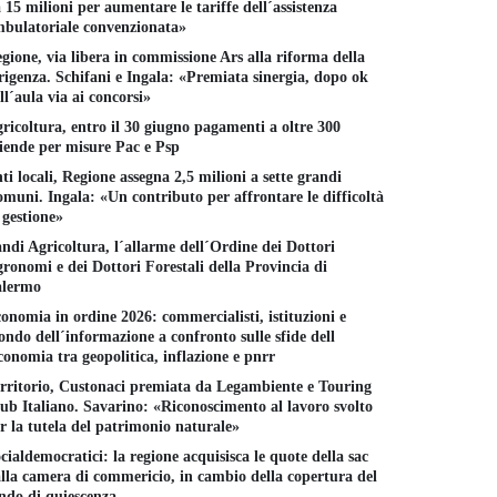
 15 milioni per aumentare le tariffe dell´assistenza
bulatoriale convenzionata»
gione, via libera in commissione Ars alla riforma della
rigenza. Schifani e Ingala: «Premiata sinergia, dopo ok
ll´aula via ai concorsi»
ricoltura, entro il 30 giugno pagamenti a oltre 300
iende per misure Pac e Psp
ti locali, Regione assegna 2,5 milioni a sette grandi
muni. Ingala: «Un contributo per affrontare le difficoltà
 gestione»
ndi Agricoltura, l´allarme dell´Ordine dei Dottori
ronomi e dei Dottori Forestali della Provincia di
alermo
onomia in ordine 2026: commercialisti, istituzioni e
ndo dell´informazione a confronto sulle sfide dell
conomia tra geopolitica, inflazione e pnrr
rritorio, Custonaci premiata da Legambiente e Touring
ub Italiano. Savarino: «Riconoscimento al lavoro svolto
r la tutela del patrimonio naturale»
cialdemocratici: la regione acquisisca le quote della sac
lla camera di commericio, in cambio della copertura del
ndo di quiescenza