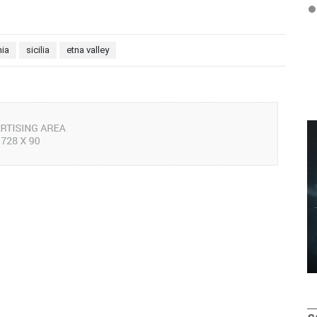
6 
nia
sicilia
etna valley