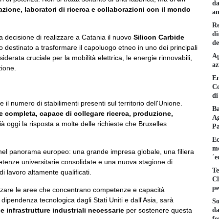
da
azione, laboratori di ricerca e collaborazioni con il mondo
am
Re
di
la decisione di realizzare a Catania il nuovo
Silicon Carbide
de
ro destinato a trasformare il capoluogo etneo in uno dei principali
Ag
iderata cruciale per la mobilità elettrica, le energie rinnovabili,
az
zione.
En
Co
di
l numero di stabilimenti presenti sul territorio dell'Unione.
Ba
e completa, capace di collegare ricerca, produzione,
Ag
 oggi la risposta a molte delle richieste che Bruxelles
P
Ec
mo
 nel panorama europeo: una grande impresa globale, una filiera
´e
ompetenze universitarie consolidate e una nuova stagione di
Te
i lavoro altamente qualificati.
Cl
pe
rizzare le aree che concentrano competenze e capacità
 dipendenza tecnologica dagli Stati Uniti e dall'Asia, sarà
So
da
e infrastrutture industriali necessarie
per sostenere questa
fo