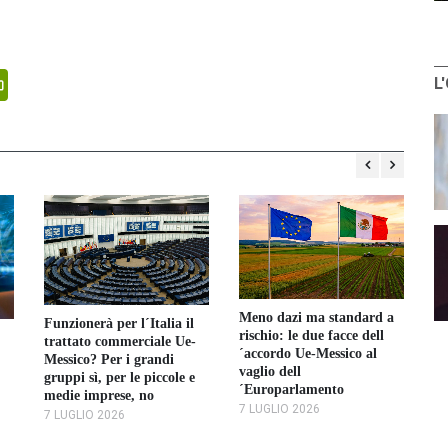
senger
PrintFriendly
L
Meno dazi ma standard a
Funzionerà per l´Italia il
rischio: le due facce dell
trattato commerciale Ue-
´accordo Ue-Messico al
Messico? Per i grandi
vaglio dell
Ag
gruppi sì, per le piccole e
´Europarlamento
pe
medie imprese, no
Or
7 LUGLIO 2026
7 LUGLIO 2026
vo
eu