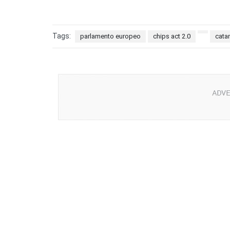
Tags:
parlamento europeo
chips act 2.0
cata