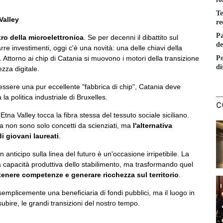
Te
 Valley
re
Pa
tro della microelettronica
. Se per decenni il dibattito sul
de
arre investimenti, oggi c'è una novità: una delle chiavi della
Po
. Attorno ai chip di Catania si muovono i motori della transizione
di
rezza digitale.
essere una pur eccellente "fabbrica di chip", Catania deve
la politica industriale di Bruxelles.
C
l'Etna Valley tocca la fibra stessa del tessuto sociale siciliano.
rica non sono solo concetti da scienziati, ma
l'alternativa
i giovani laureati
.
n anticipo sulla linea del futuro è un'occasione irripetibile. La
a capacità produttiva dello stabilimento, ma trasformando quel
tenere competenze e generare ricchezza sul territorio
.
semplicemente una beneficiaria di fondi pubblici, ma il luogo in
ubire, le grandi transizioni del nostro tempo.