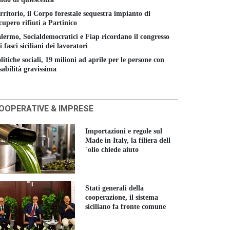
rritorio, il Corpo forestale sequestra impianto di
cupero rifiuti a Partinico
lermo, Socialdemocratici e Fiap ricordano il congresso
i fasci siciliani dei lavoratori
litiche sociali, 19 milioni ad aprile per le persone con
sabilità gravissima
OOPERATIVE & IMPRESE
Importazioni e regole sul
Made in Italy, la filiera dell
´olio chiede aiuto
Stati generali della
cooperazione, il sistema
siciliano fa fronte comune