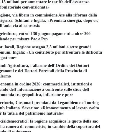
 15 milioni per aumentare le tariffe dell´assistenza
bulatoriale convenzionata»
gione, via libera in commissione Ars alla riforma della
rigenza. Schifani e Ingala: «Premiata sinergia, dopo ok
ll´aula via ai concorsi»
ricoltura, entro il 30 giugno pagamenti a oltre 300
iende per misure Pac e Psp
ti locali, Regione assegna 2,5 milioni a sette grandi
muni. Ingala: «Un contributo per affrontare le difficoltà
 gestione»
ndi Agricoltura, l´allarme dell´Ordine dei Dottori
ronomi e dei Dottori Forestali della Provincia di
alermo
onomia in ordine 2026: commercialisti, istituzioni e
ndo dell´informazione a confronto sulle sfide dell
conomia tra geopolitica, inflazione e pnrr
rritorio, Custonaci premiata da Legambiente e Touring
ub Italiano. Savarino: «Riconoscimento al lavoro svolto
r la tutela del patrimonio naturale»
cialdemocratici: la regione acquisisca le quote della sac
lla camera di commericio, in cambio della copertura del
ndo di quiescenza