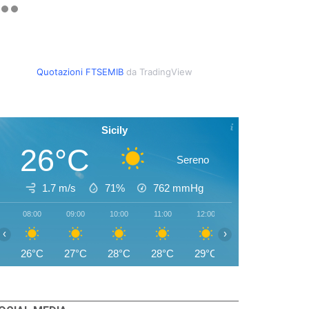
Quotazioni FTSEMIB
da TradingView
Sicily
26°C
Sereno
1.7 m/s
71%
762
mmHg
08:00
09:00
10:00
11:00
12:00
13:00
14:00
‹
›
26°C
27°C
28°C
28°C
29°C
29°C
29°C