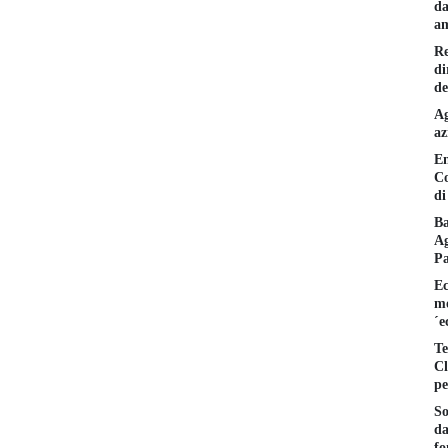
da
am
Re
di
de
Ag
az
En
Co
di
Ba
Ag
P
Ec
mo
´e
Te
Cl
pe
So
da
fo