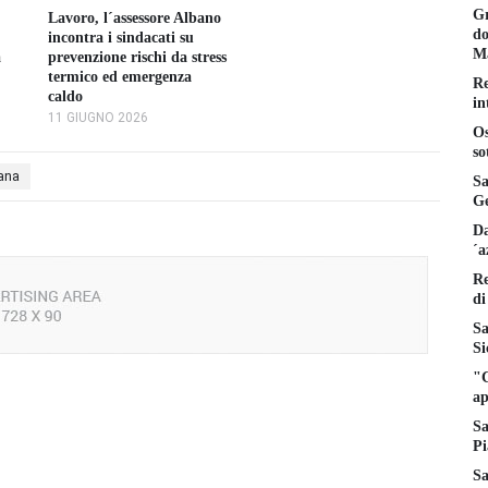
Gr
Lavoro, l´assessore Albano
do
incontra i sindacati su
Ma
a
prevenzione rischi da stress
termico ed emergenza
Re
caldo
in
11 GIUGNO 2026
Os
so
iana
Sa
Ge
Da
´a
Re
di
Sa
Si
"C
ap
Sa
Pi
Sa