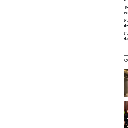
Te
re
Pa
de
Po
di
C