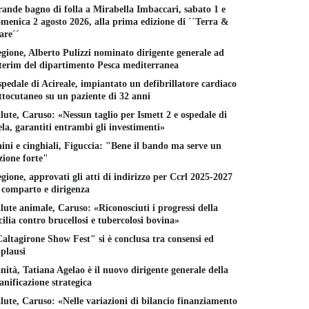
ande bagno di folla a Mirabella Imbaccari, sabato 1 e
menica 2 agosto 2026, alla prima edizione di ´´Terra &
re´´
gione, Alberto Pulizzi nominato dirigente generale ad
terim del dipartimento Pesca mediterranea
pedale di Acireale, impiantato un defibrillatore cardiaco
ttocutaneo su un paziente di 32 anni
lute, Caruso: «Nessun taglio per Ismett 2 e ospedale di
la, garantiti entrambi gli investimenti»
ini e cinghiali, Figuccia: "Bene il bando ma serve un
zione forte"
gione, approvati gli atti di indirizzo per Ccrl 2025-2027
 comparto e dirigenza
lute animale, Caruso: «Riconosciuti i progressi della
cilia contro brucellosi e tubercolosi bovina»
altagirone Show Fest" si è conclusa tra consensi ed
plausi
nità, Tatiana Agelao è il nuovo dirigente generale della
anificazione strategica
lute, Caruso: «Nelle variazioni di bilancio finanziamento