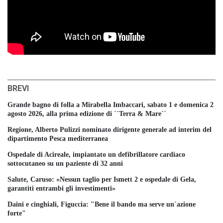
BREVI
Grande bagno di folla a Mirabella Imbaccari, sabato 1 e domenica 2
agosto 2026, alla prima edizione di ´´Terra & Mare´´
Regione, Alberto Pulizzi nominato dirigente generale ad interim del
dipartimento Pesca mediterranea
Ospedale di Acireale, impiantato un defibrillatore cardiaco
sottocutaneo su un paziente di 32 anni
Salute, Caruso: «Nessun taglio per Ismett 2 e ospedale di Gela,
garantiti entrambi gli investimenti»
Daini e cinghiali, Figuccia: "Bene il bando ma serve un´azione
forte"