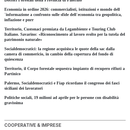
Dottori Forestali della Provincia di Palermo
Economia in ordine 2026: commercialisti, istituzioni e mondo dell
´informazione a confronto sulle sfide dell´economia tra geopolitica,
inflazione e pnrr
Territorio, Custonaci premiata da Legambiente e Touring Club
Italiano. Savarino: «Riconoscimento al lavoro svolto per la tutela del
patrimonio naturale»
Socialdemocratici: la regione acquisisca le quote della sac dalla
camera di commericio, in cambio della copertura del fondo di
quiescenza
Territorio, il Corpo forestale sequestra impianto di recupero rifiuti a
Partinico
Palermo, Socialdemocratici e Fiap ricordano il congresso dei fasci
siciliani dei lavoratori
Politiche sociali, 19 milioni ad aprile per le persone con disabilità
gravissima
COOPERATIVE & IMPRESE