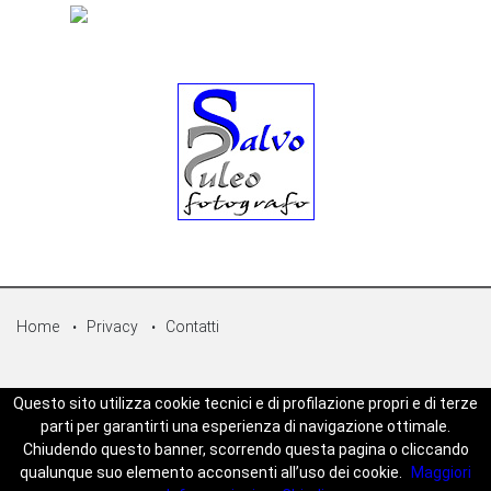
Home
Privacy
Contatti
© Copyright 2026 - Sicilpress Publisher soc.coop - P.Iva:
Questo sito utilizza cookie tecnici e di profilazione propri e di terze
07050860829 - WEBSICILIANEWS è una testata registrata - Aut. del
parti per garantirti una esperienza di navigazione ottimale.
tribunale di Palermo n.5 del 18/05/2023 - Direttore Responsabile
Chiudendo questo banner, scorrendo questa pagina o cliccando
Joseph Zambito - Powered by
Mt-Web Agency
qualunque suo elemento acconsenti all’uso dei cookie.
Maggiori