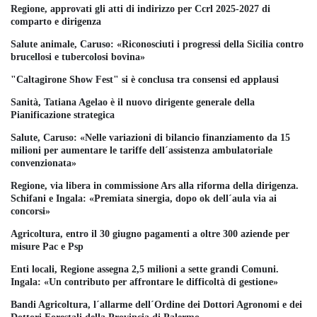
Regione, approvati gli atti di indirizzo per Ccrl 2025-2027 di
comparto e dirigenza
Salute animale, Caruso: «Riconosciuti i progressi della Sicilia contro
brucellosi e tubercolosi bovina»
"Caltagirone Show Fest" si è conclusa tra consensi ed applausi
Sanità, Tatiana Agelao è il nuovo dirigente generale della
Pianificazione strategica
Salute, Caruso: «Nelle variazioni di bilancio finanziamento da 15
milioni per aumentare le tariffe dell´assistenza ambulatoriale
convenzionata»
Regione, via libera in commissione Ars alla riforma della dirigenza.
Schifani e Ingala: «Premiata sinergia, dopo ok dell´aula via ai
concorsi»
Agricoltura, entro il 30 giugno pagamenti a oltre 300 aziende per
misure Pac e Psp
Enti locali, Regione assegna 2,5 milioni a sette grandi Comuni.
Ingala: «Un contributo per affrontare le difficoltà di gestione»
Bandi Agricoltura, l´allarme dell´Ordine dei Dottori Agronomi e dei