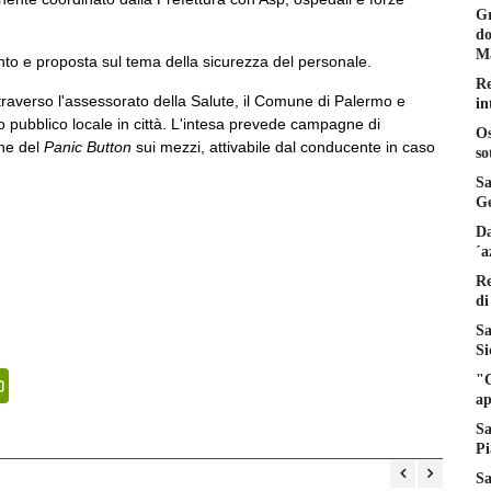
Gr
do
Ma
nto e proposta sul tema della sicurezza del personale.
Re
raverso l'assessorato della Salute, il Comune di Palermo e
in
to pubblico locale in città. L'intesa prevede campagne di
Os
one del
Panic Button
sui mezzi, attivabile dal conducente in caso
so
Sa
Ge
Da
´a
Re
di
Sa
Si
senger
PrintFriendly
"C
ap
Sa
Pi
Sa