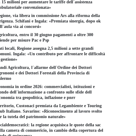
 15 milioni per aumentare le tariffe dell´assistenza
bulatoriale convenzionata»
gione, via libera in commissione Ars alla riforma della
rigenza. Schifani e Ingala: «Premiata sinergia, dopo ok
ll´aula via ai concorsi»
ricoltura, entro il 30 giugno pagamenti a oltre 300
Sanità, nuo
iende per misure Pac e Psp
finanziamen
Programma nazionale
 reddito decide chi si
ospedali di
ti locali, Regione assegna 2,5 milioni a sette grandi
equità nella salute, la
ra, Sicilia tra le regioni
Siracusa
muni. Ingala: «Un contributo per affrontare le difficoltà
Regione supera il target di
ù fragili
30 DICEMBR
 gestione»
spesa
numeri della crisi per
ovincia
14 GENNAIO 2026
ndi Agricoltura, l´allarme dell´Ordine dei Dottori
ronomi e dei Dottori Forestali della Provincia di
 FEBBRAIO 2026
alermo
onomia in ordine 2026: commercialisti, istituzioni e
ndo dell´informazione a confronto sulle sfide dell
conomia tra geopolitica, inflazione e pnrr
rritorio, Custonaci premiata da Legambiente e Touring
ub Italiano. Savarino: «Riconoscimento al lavoro svolto
r la tutela del patrimonio naturale»
cialdemocratici: la regione acquisisca le quote della sac
lla camera di commericio, in cambio della copertura del
ndo di quiescenza