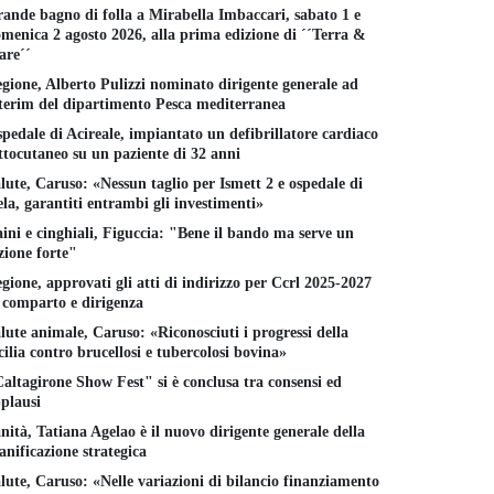
ande bagno di folla a Mirabella Imbaccari, sabato 1 e
menica 2 agosto 2026, alla prima edizione di ´´Terra &
re´´
gione, Alberto Pulizzi nominato dirigente generale ad
terim del dipartimento Pesca mediterranea
pedale di Acireale, impiantato un defibrillatore cardiaco
ttocutaneo su un paziente di 32 anni
lute, Caruso: «Nessun taglio per Ismett 2 e ospedale di
la, garantiti entrambi gli investimenti»
ini e cinghiali, Figuccia: "Bene il bando ma serve un
zione forte"
gione, approvati gli atti di indirizzo per Ccrl 2025-2027
 comparto e dirigenza
lute animale, Caruso: «Riconosciuti i progressi della
cilia contro brucellosi e tubercolosi bovina»
altagirone Show Fest" si è conclusa tra consensi ed
plausi
nità, Tatiana Agelao è il nuovo dirigente generale della
anificazione strategica
lute, Caruso: «Nelle variazioni di bilancio finanziamento