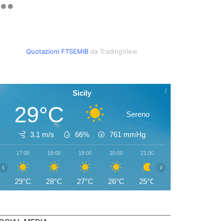
Quotazioni FTSEMIB
da TradingView
Sicily
29°C
Sereno
3.1 m/s
66%
761
mmHg
17:00
18:00
19:00
20:00
21:00
22:00
23:00
‹
›
29°C
28°C
27°C
26°C
25°C
25°C
25°C