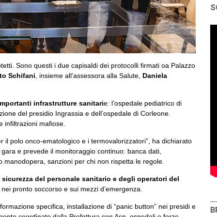
S
etti. Sono questi i due capisaldi dei protocolli firmati oa Palazzo
to Schifani
, insieme all’assessora alla Salute,
Daniela
importanti infrastrutture sanitari
e: l’ospedale pediatrico di
razione del presidio Ingrassia e dell’ospedale di Corleone.
 infiltrazioni mafiose.
 il polo onco-ematologico e i termovalorizzatori”, ha dichiarato
di gara e prevede il monitoraggio continuo: banca dati,
to manodopera, sanzioni per chi non rispetta le regole.
a sicurezza del personale sanitario e degli operatori del
i nei pronto soccorso e sui mezzi d’emergenza.
formazione specifica, installazione di “panic button” nei presidi e
B
nente coordinato dalla Prefettura con Asp, ospedali e forze