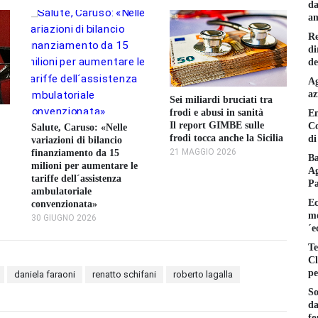
da
am
Re
di
de
Ag
az
Sei miliardi bruciati tra
Il
frodi e abusi in sanità
En
cu
Il report GIMBE sulle
Co
Salute, Caruso: «Nelle
pi
frodi tocca anche la Sicilia
di
variazioni di bilancio
I 
21 MAGGIO 2026
finanziamento da 15
pr
Ba
milioni per aumentare le
Ag
28
tariffe dell´assistenza
P
ambulatoriale
Ec
convenzionata»
mo
30 GIUGNO 2026
´e
Te
Cl
pe
daniela faraoni
renatto schifani
roberto lagalla
So
da
fo