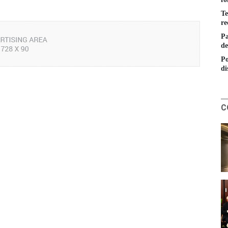
Te
re
Pa
de
Po
di
C