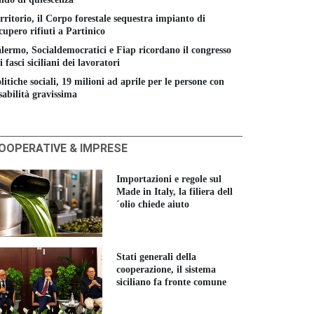
rritorio, il Corpo forestale sequestra impianto di
cupero rifiuti a Partinico
lermo, Socialdemocratici e Fiap ricordano il congresso
i fasci siciliani dei lavoratori
litiche sociali, 19 milioni ad aprile per le persone con
sabilità gravissima
OOPERATIVE & IMPRESE
Importazioni e regole sul
Made in Italy, la filiera dell
´olio chiede aiuto
Stati generali della
cooperazione, il sistema
siciliano fa fronte comune