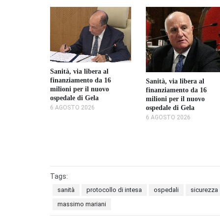
Sanità, via libera al
finanziamento da 16
Sanità, via libera al
o alla
milioni per il nuovo
finanziamento da 16
 sanità ha
ospedale di Gela
milioni per il nuovo
i
ospedale di Gela
6 AGOSTO 2026
5
6 AGOSTO 2026
Tags:
sanità
protocollo di intesa
ospedali
sicurezza
massimo mariani