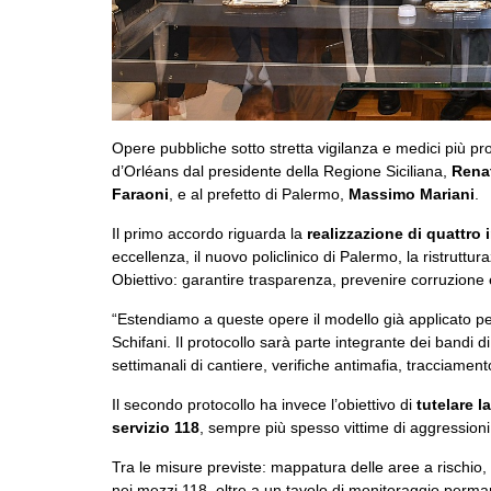
Opere pubbliche sotto stretta vigilanza e medici più prot
d’Orléans dal presidente della Regione Siciliana,
Rena
Faraoni
, e al prefetto di Palermo,
Massimo Mariani
.
Il primo accordo riguarda la
realizzazione di quattro 
eccellenza, il nuovo policlinico di Palermo, la ristruttu
Obiettivo: garantire trasparenza, prevenire corruzione e
“Estendiamo a queste opere il modello già applicato per
Schifani. Il protocollo sarà parte integrante dei bandi 
settimanali di cantiere, verifiche antimafia, tracciamen
Il secondo protocollo ha invece l’obiettivo di
tutelare l
servizio 118
, sempre più spesso vittime di aggression
Tra le misure previste: mappatura delle aree a rischio, 
nei mezzi 118, oltre a un tavolo di monitoraggio perma