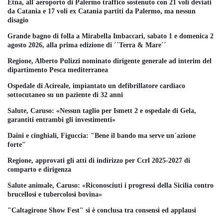
Etna, all´aeroporto di Palermo traffico sostenuto con 21 voli deviati
da Catania e 17 voli ex Catania partiti da Palermo, ma nessun
disagio
Grande bagno di folla a Mirabella Imbaccari, sabato 1 e domenica 2
agosto 2026, alla prima edizione di ´´Terra & Mare´´
Regione, Alberto Pulizzi nominato dirigente generale ad interim del
dipartimento Pesca mediterranea
Ospedale di Acireale, impiantato un defibrillatore cardiaco
sottocutaneo su un paziente di 32 anni
Salute, Caruso: «Nessun taglio per Ismett 2 e ospedale di Gela,
garantiti entrambi gli investimenti»
Daini e cinghiali, Figuccia: "Bene il bando ma serve un´azione
forte"
Regione, approvati gli atti di indirizzo per Ccrl 2025-2027 di
comparto e dirigenza
Salute animale, Caruso: «Riconosciuti i progressi della Sicilia contro
brucellosi e tubercolosi bovina»
"Caltagirone Show Fest" si è conclusa tra consensi ed applausi