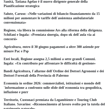
Sanità, Tatiana Agelao è il nuovo dirigente generale della
Pianificazione strategica
Salute, Caruso: «Nelle variazioni di bilancio finanziamento da 15
milioni per aumentare le tariffe dell´assistenza ambulatoriale
convenzionata»
Regione, via libera in commissione Ars alla riforma della dirigenza.
Schifani e Ingala: «Premiata sinergia, dopo ok dell´aula via ai
concorsi»
Agricoltura, entro il 30 giugno pagamenti a oltre 300 aziende per
misure Pac e Psp
Enti locali, Regione assegna 2,5 milioni a sette grandi Comuni.
Ingala: «Un contributo per affrontare le difficoltà di gestione»
Bandi Agricoltura, l´allarme dell´Ordine dei Dottori Agronomi e dei
Dottori Forestali della Provincia di Palermo
Economia in ordine 2026: commercialisti, istituzioni e mondo dell
´informazione a confronto sulle sfide dell´economia tra geopolitica,
inflazione e pnrr
Territorio, Custonaci premiata da Legambiente e Touring Club
Italiano. Savarino: «Riconoscimento al lavoro svolto per la tutela del
patrimonio naturale»