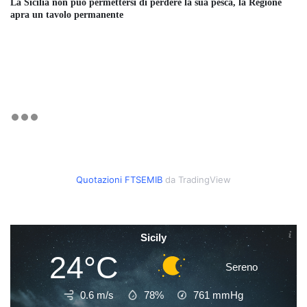
La Sicilia non può permettersi di perdere la sua pesca, la Regione
apra un tavolo permanente
Quotazioni FTSEMIB
da TradingView
Sicily
24°C
Sereno
0.6 m/s
78%
761
mmHg