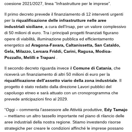
coesione 2021/2027, linea “Infrastrutture per le imprese”.
Il primo decreto prevede il finanziamento di 12 interventi urgenti
per la
riqualificazione delle infrastrutture nelle aree
industriali siciliane
, a cura dell’Irsap, per un valore complessivo
di 50 milioni di euro. Tra i principali progetti finanziati figurano
opere di viabilità, illuminazione pubblica ed efficientamento
energetico ad
Aragona-Favara, Caltanissetta, San Cataldo,
Gela, Milazzo, Lercara Friddi, Carini, Ragusa, Modica-
Pozzallo, Melilli e Trapani
.
Il secondo decreto riguarda invece il
Comune di Catania
, che
riceverà un finanziamento di altri 50 milioni di euro per la
riqualificazione dell’assetto viario della zona industriale
. Il
progetto è stato redatto dalla direzione Lavori pubblici del
capoluogo etneo e sarà attuato con un cronoprogramma che
prevede anticipazioni fino al 2029.
“Oggi
– commenta l’assessore alle Attività produttive,
Edy Tamajo
–
mettiamo un altro tassello importante nel piano di rilancio delle
aree industriali della nostra regione. Stiamo investendo risorse
strategiche per creare le condizioni affinché le imprese possano