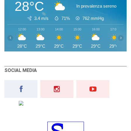
28°C
In prevalenza sereno
3.4 m/s
71%
762
mmHg
12:00
13:00
14:00
15:00
16:00
17:00
1
‹
›
28°C
29°C
29°C
29°C
29°C
29°C
2
SOCIAL MEDIA