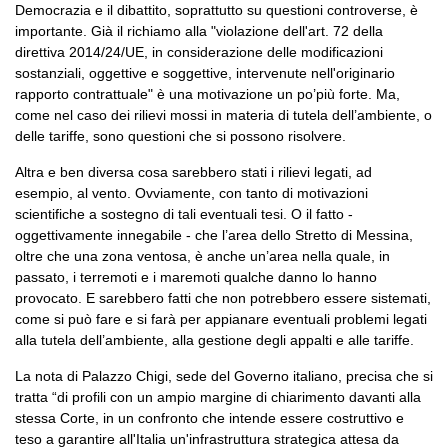
Democrazia e il dibattito, soprattutto su questioni controverse, è
importante. Già il richiamo alla "violazione dell'art. 72 della
direttiva 2014/24/UE, in considerazione delle modificazioni
sostanziali, oggettive e soggettive, intervenute nell'originario
rapporto contrattuale" è una motivazione un po’più forte. Ma,
come nel caso dei rilievi mossi in materia di tutela dell’ambiente, o
delle tariffe, sono questioni che si possono risolvere.
Altra e ben diversa cosa sarebbero stati i rilievi legati, ad
esempio, al vento. Ovviamente, con tanto di motivazioni
scientifiche a sostegno di tali eventuali tesi. O il fatto -
oggettivamente innegabile - che l’area dello Stretto di Messina,
oltre che una zona ventosa, è anche un’area nella quale, in
passato, i terremoti e i maremoti qualche danno lo hanno
provocato. E sarebbero fatti che non potrebbero essere sistemati,
come si può fare e si farà per appianare eventuali problemi legati
alla tutela dell’ambiente, alla gestione degli appalti e alle tariffe.
La nota di Palazzo Chigi, sede del Governo italiano, precisa che si
tratta “di profili con un ampio margine di chiarimento davanti alla
stessa Corte, in un confronto che intende essere costruttivo e
teso a garantire all'Italia un'infrastruttura strategica attesa da