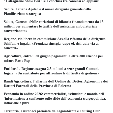
"Caltagirone Show Fest" si è conclusa tra consensi ed applausi
Sanità, Tatiana Agelao è il nuovo dirigente generale della
Pianificazione strategica
Salute, Caruso: «Nelle variazioni di bilancio finanziamento da 15
milioni per aumentare le tariffe dell´assistenza ambulatoriale
convenzionata»
Regione, via libera in commissione Ars alla riforma della dirigenza.
Schifani e Ingala: «Premiata sinergia, dopo ok dell´aula via ai
concorsi»
Agricoltura, entro il 30 giugno pagamenti a oltre 300 aziende per
misure Pac e Psp
Enti locali, Regione assegna 2,5 milioni a sette grandi Comuni.
Ingala: «Un contributo per affrontare le difficoltà di gestione»
Bandi Agricoltura, l´allarme dell´Ordine dei Dottori Agronomi e dei
Dottori Forestali della Provincia di Palermo
Economia in ordine 2026: commercialisti, istituzioni e mondo dell
´informazione a confronto sulle sfide dell´economia tra geopolitica,
inflazione e pnrr
Territorio, Custonaci premiata da Legambiente e Touring Club