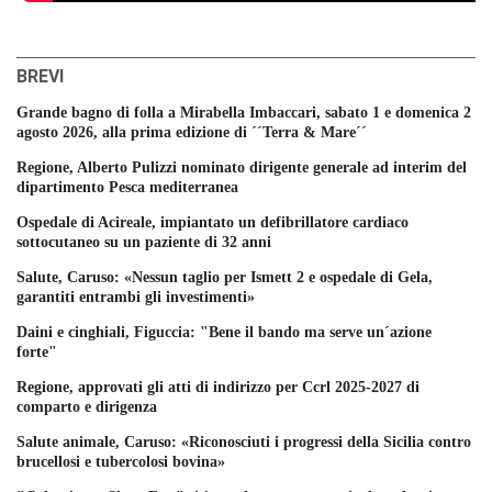
BREVI
Grande bagno di folla a Mirabella Imbaccari, sabato 1 e domenica 2
agosto 2026, alla prima edizione di ´´Terra & Mare´´
Regione, Alberto Pulizzi nominato dirigente generale ad interim del
dipartimento Pesca mediterranea
Ospedale di Acireale, impiantato un defibrillatore cardiaco
sottocutaneo su un paziente di 32 anni
Salute, Caruso: «Nessun taglio per Ismett 2 e ospedale di Gela,
garantiti entrambi gli investimenti»
Daini e cinghiali, Figuccia: "Bene il bando ma serve un´azione
forte"
Regione, approvati gli atti di indirizzo per Ccrl 2025-2027 di
comparto e dirigenza
Salute animale, Caruso: «Riconosciuti i progressi della Sicilia contro
brucellosi e tubercolosi bovina»