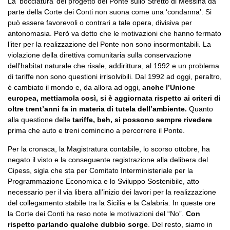
La ‘bocciatura’ del progetto del Ponte sullo Stretto di Messina da
parte della Corte dei Conti non suona come una ‘condanna’. Si
può essere favorevoli o contrari a tale opera, divisiva per
antonomasia. Però va detto che le motivazioni che hanno fermato
l’iter per la realizzazione del Ponte non sono insormontabili. La
violazione della direttiva comunitaria sulla conservazione
dell’habitat naturale che risale, addirittura, al 1992 e un problema
di tariffe non sono questioni irrisolvibili. Dal 1992 ad oggi, peraltro,
è cambiato il mondo e, da allora ad oggi,
anche l’Unione
europea, mettiamola così, si è aggiornata rispetto ai criteri di
oltre trent’anni fa in materia di tutela dell’ambiente.
Quanto
alla questione delle
tariffe, beh, si possono sempre rivedere
prima che auto e treni comincino a percorrere il Ponte.
Per la cronaca, la Magistratura contabile, lo scorso ottobre, ha
negato il visto e la conseguente registrazione alla delibera del
Cipess, sigla che sta per Comitato Interministeriale per la
Programmazione Economica e lo Sviluppo Sostenibile, atto
necessario per il via libera all’inizio dei lavori per la realizzazione
del collegamento stabile tra la Sicilia e la Calabria. In queste ore
la Corte dei Conti ha reso note le motivazioni del “No”.
Con
rispetto parlando qualche dubbio sorge
. Del resto, siamo in