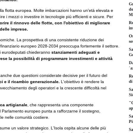
Gr
do
lla flotta europea. Molte imbarcazioni hanno un'età elevata e
Ma
re i mezzi o investire in tecnologie più efficienti e sicure. Per
Re
rire il rinnovo delle flotte, con l'obiettivo di migliorare
in
 delle imprese.
Os
nomiche. La prospettiva di una consistente riduzione dei
so
 finanziario europeo 2028-2034 preoccupa fortemente il settore.
Sa
i eurodeputati chiederanno
stanziamenti adeguati e
Ge
rese la possibilità di programmare investimenti e attività
Da
´a
à anche due questioni considerate decisive per il futuro del
Re
di
i e il ricambio generazionale.
L'obiettivo è rendere la
invecchiamento degli operatori e la crescente difficoltà nel
Sa
Si
"C
ca artigianale
, che rappresenta una componente
ap
l Parlamento europeo punta a rafforzarne il sostegno,
Sa
e nelle comunità costiere.
Pi
o assume un valore strategico. L'Isola ospita alcune delle più
Sa