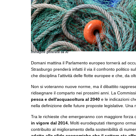
immagine generata da AI
Domani mattina il Parlamento europeo tornerà ad occupar
Strasburgo prenderà infatti il via il confronto politico su
che disciplina l'attività delle flotte europee e che, da ol
Non si voteranno nuove norme, ma il dibattito rappresen
ridisegnare il comparto nei prossimi anni. La Commis
pesca e dell'acquacoltura al 2040
e le indicazioni c
nella definizione delle future proposte legislative. Una
Tra le richieste che emergeranno con maggiore forza c
in vigore dal 2014.
Molti eurodeputati ritengono orma
contribuito al miglioramento della sostenibilità di numero
adatto alle sfide economiche che il settore sta aff