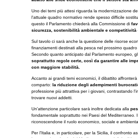
Uno dei temi più attesi riguarda la modernizzazione de
l'attuale quadro normativo rende spesso difficile sostitui
questo il Parlamento chiederà alla Commissione di
favo
sicurezza, sostenibilità ambientale e competitività
Sul tavolo ci sarà anche la questione delle risorse eco
finanziamenti destinati alla pesca nel prossimo quadro
Secondo quanto anticipato dal Parlamento europeo, gl
soprattutto regole certe, così da garantire alle imp
con maggiore stabilità.
Accanto ai grandi temi economici, il dibattito affronter
comparto:
la riduzione degli adempimenti burocratic
professione più attrattiva per i giovani, contrastando l'
trovare nuovi addetti.
Un'attenzione particolare sarà inoltre dedicata alla
pes
fondamentale soprattutto nei Paesi del Mediterraneo. I
riconoscendone il ruolo economico, sociale e ambiental
Per l'Italia e, in particolare, per la Sicilia, il confront