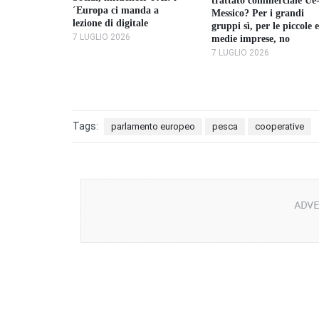
trattato commerciale Ue
 la nuova
´Europa ci manda a
Messico? Per i grandi
 sulla pesca
lezione di digitale
gruppi sì, per le piccole e
7 LUGLIO 2026
medie imprese, no
7 LUGLIO 2026
Tags:
parlamento europeo
pesca
cooperative