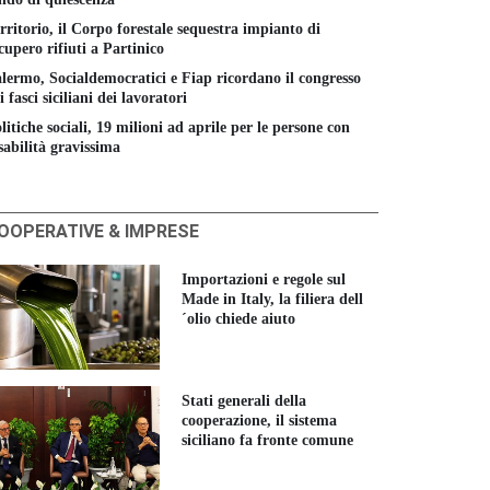
16 GIUGNO 2026
ricoltura e il nodo
´UE ha biso
rritorio, il Corpo forestale sequestra impianto di
tomotive: la settimana
approccio po
cupero rifiuti a Partinico
lda del Parlamento
16 GIUGNO 
uropeo
lermo, Socialdemocratici e Fiap ricordano il congresso
LUGLIO 2026
i fasci siciliani dei lavoratori
litiche sociali, 19 milioni ad aprile per le persone con
sabilità gravissima
OOPERATIVE & IMPRESE
Importazioni e regole sul
Made in Italy, la filiera dell
´olio chiede aiuto
Stati generali della
cooperazione, il sistema
siciliano fa fronte comune