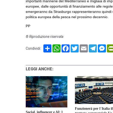
importanti marinerie del Mediterraneo e migliaia di im
europee, dalle opportunità di finanziamento alle regole s
emergeranno da Strasburgo rappresenteranno quindi un
politica europea della pesca nel prossimo decennio.
PP
® Riproduzione riservata
Share
WhatsApp
Facebook
Twitter
Email
Telegram
Mes
Condividi:
LEGGI ANCHE:
Funzionerà per l´Italia il
 nasello e
Social, influencer e AI: l