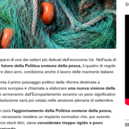
S
si di uno dei settori più delicati dell'economia Ue. Nell'aula di
l
futuro della Politica comune della pesca,
il quadro di regole
tre dieci anni, condiziona anche il lavoro delle marinerie italiane.
ta il primo passaggio politico della riforma destinata a
sione europea è chiamata a elaborare
una nuova visione della
he arriveranno dall'Europarlamento avranno un peso significativo
 risoluzione sarà poi votata nella sessione plenaria di settembre.
i sarà
l'aggiornamento della Politica comune della pesca,
i necessario rivedere un impianto normativo che, pur avendo
si stock ittici, viene
considerato troppo rigido e poco
B
rontando.