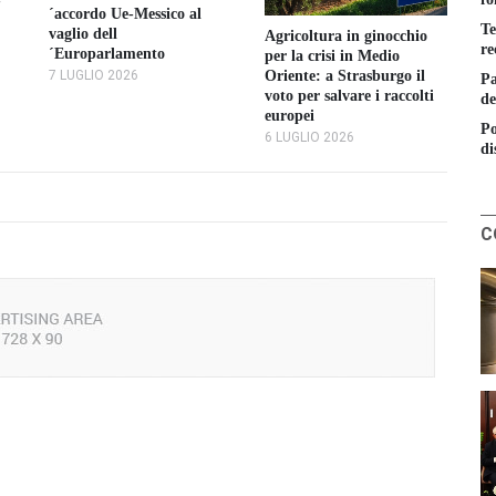
-
´accordo Ue-Messico al
ag
Te
vaglio dell
Agricoltura in ginocchio
au
re
´Europarlamento
per la crisi in Medio
ca
Oriente: a Strasburgo il
E
7 LUGLIO 2026
Pa
voto per salvare i raccolti
3 
de
europei
Po
6 LUGLIO 2026
di
C