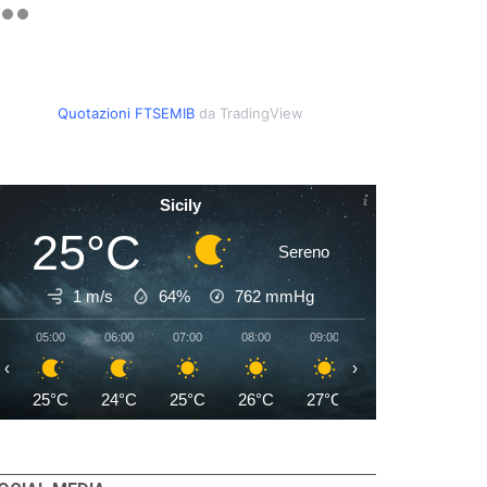
Quotazioni FTSEMIB
da TradingView
Sicily
25°C
Sereno
1 m/s
64%
762
mmHg
05:00
06:00
07:00
08:00
09:00
10:00
11:00
‹
›
25°C
24°C
25°C
26°C
27°C
28°C
28°C