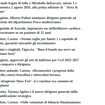
ande bagno di folla a Mirabella Imbaccari, sabato 1 e
menica 2 agosto 2026, alla prima edizione di ´´Terra &
re´´
gione, Alberto Pulizzi nominato dirigente generale ad
terim del dipartimento Pesca mediterranea
pedale di Acireale, impiantato un defibrillatore cardiaco
ttocutaneo su un paziente di 32 anni
lute, Caruso: «Nessun taglio per Ismett 2 e ospedale di
la, garantiti entrambi gli investimenti»
ini e cinghiali, Figuccia: "Bene il bando ma serve un
zione forte"
gione, approvati gli atti di indirizzo per Ccrl 2025-2027
 comparto e dirigenza
lute animale, Caruso: «Riconosciuti i progressi della
cilia contro brucellosi e tubercolosi bovina»
altagirone Show Fest" si è conclusa tra consensi ed
plausi
nità, Tatiana Agelao è il nuovo dirigente generale della
anificazione strategica
lute, Caruso: «Nelle variazioni di bilancio finanziamento