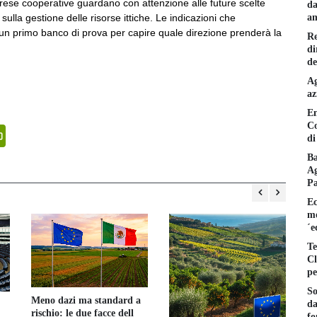
prese cooperative guardano con attenzione alle future scelte
da
am
ulla gestione delle risorse ittiche. Le indicazioni che
 primo banco di prova per capire quale direzione prenderà la
Re
di
de
Ag
az
En
Co
senger
PrintFriendly
di
Ba
Ag
P
Ec
mo
´e
Te
Cl
pe
So
Meno dazi ma standard a
da
rischio: le due facce dell
Vi
fo