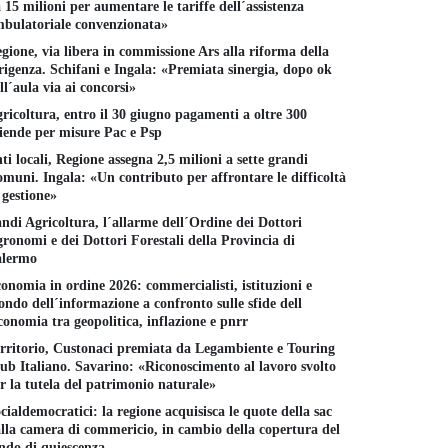
 15 milioni per aumentare le tariffe dell´assistenza
bulatoriale convenzionata»
gione, via libera in commissione Ars alla riforma della
rigenza. Schifani e Ingala: «Premiata sinergia, dopo ok
ll´aula via ai concorsi»
ricoltura, entro il 30 giugno pagamenti a oltre 300
iende per misure Pac e Psp
ti locali, Regione assegna 2,5 milioni a sette grandi
muni. Ingala: «Un contributo per affrontare le difficoltà
 gestione»
ndi Agricoltura, l´allarme dell´Ordine dei Dottori
ronomi e dei Dottori Forestali della Provincia di
alermo
onomia in ordine 2026: commercialisti, istituzioni e
ndo dell´informazione a confronto sulle sfide dell
conomia tra geopolitica, inflazione e pnrr
rritorio, Custonaci premiata da Legambiente e Touring
ub Italiano. Savarino: «Riconoscimento al lavoro svolto
r la tutela del patrimonio naturale»
cialdemocratici: la regione acquisisca le quote della sac
AI, l´Europa mette al
lla camera di commericio, in cambio della copertura del
bando le app "nudifier"
aggiatori protetti,
Migrazione 
ndo di quiescenza